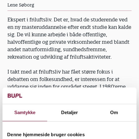
Lene Søborg
Ekspert i friluftsliv. Det er, hvad de studerende ved
en ny masteruddannelse efter endt studie kan kalde
sig. De vil kunne arbejde i både offentlige,
halvoffentlige og private virksomheder med blandt
andet naturformidling, sundhedsfremme,
rekreation og udvikling af friluftsaktiviteter.
I takt med at friluftsliv har fået større fokus i
debatten om folkesundhed, er interessen for at
uddanne sig inden for området steget. I 1980'erne
blev det muligt at uddanne sig som frilufts- eller
naturvejleder. Med de cirka 900 frilufts- og
naturvejledere, som findes i dag, er der imidlertid
Samtykke
Detaljer
Om
opstået et behov for yderligere at kunne dygtiggøre
sig, ikke mindst på den forskningsmæssige side.
Denne hjemmeside bruger cookies
Derfor udbyder Skov & Landskab på LIFE - Det