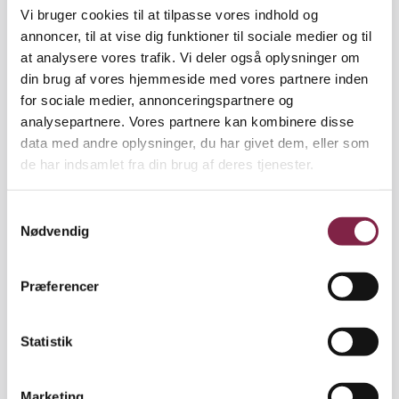
Vi bruger cookies til at tilpasse vores indhold og
Biovidenskabelige Fakultet ved Københavns
annoncer, til at vise dig funktioner til sociale medier og til
Universitet fra januar 2011 uddannelsen fleksibel
at analysere vores trafik. Vi deler også oplysninger om
master i friluftsliv. Det er en overbygning, som
din brug af vores hjemmeside med vores partnere inden
direktør Jan Eriksen fra Friluftsrådet hilser
for sociale medier, annonceringspartnere og
velkommen.
analysepartnere. Vores partnere kan kombinere disse
data med andre oplysninger, du har givet dem, eller som
"Vi har længe ønsket mere forskning i måden,
de har indsamlet fra din brug af deres tjenester.
danskerne bruger naturen på, og i den
sundhedsbidragende effekt,som vi mener, naturen
har. Samtidig har vi haltet bagefter i forhold til de
S
Nødvendig
andre nordiske lande, der tilbyder matchende
a
uddannelser. Med en dansk master i friluftsliv kan
m
vi generere og formidle viden, der passer til danske
t
Præferencer
forhold," siger han.
y
k
Den nye masteruddannelse er en såkaldt fleksibel
k
Statistik
master. Det vil sige en efter- og videreuddannelse
e
tilrettelagt som et deltidsstudie, der gennemføres
v
Marketing