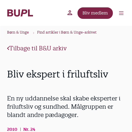
G
å
Bliv medlem
t
BUPL.dk
A-kassen
Lokal fagforening
i
B
l
Børn & Unge
Find artikler i Børn & Unge-arkivet
r
h
ø
o
Tilbage til B&U arkiv
v
d
e
k
d
r
Bliv ekspert i friluftsliv
i
u
n
m
d
m
h
En ny uddannelse skal skabe eksperter i
o
e
friluftsliv og sundhed. Målgruppen er
l
blandt andre pædagoger.
d
2010
Nr. 24