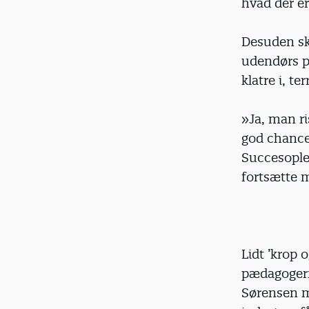
hvad der er
Desuden ska
udendørs pl
klatre i, 
»Ja, man ri
god chance 
Succesoplev
fortsætte 
Lidt ’krop 
pædagogern
Sørensen me