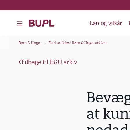
G
å
t
Løn og vilkår
i
l
B
Børn & Unge
Find artikler i Børn & Unge-arkivet
h
r
o
ø
v
Tilbage til B&U arkiv
d
e
k
d
i
r
Bevæge
n
u
d
m
at ku
h
m
o
e
l