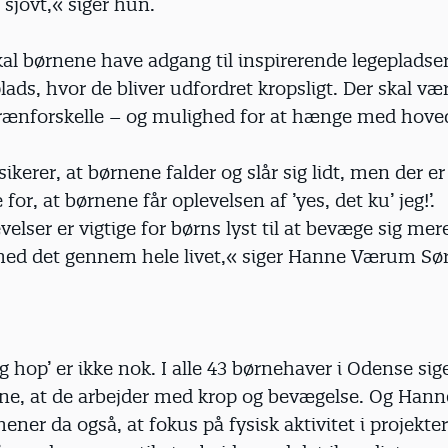
 sjovt,« siger hun.
l børnene have adgang til inspirerende legepladser 
ads, hvor de bliver udfordret kropsligt. Der skal væ
terrænforskelle – og mulighed for at hænge med hove
sikerer, at børnene falder og slår sig lidt, men der e
for, at børnene får oplevelsen af ’yes, det ku’ jeg!’.
elser er vigtige for børns lyst til at bevæge sig mer
med det gennem hele livet,« siger Hanne Værum Sø
og hop’ er ikke nok. I alle 43 børnehaver i Odense sig
e, at de arbejder med krop og bevægelse. Og Ha
ner da også, at fokus på fysisk aktivitet i projekte