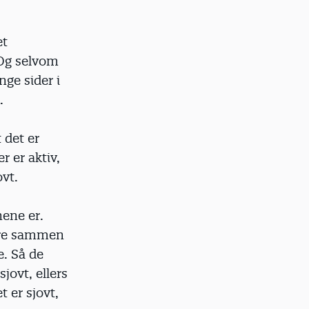
et
 Og selvom
nge sider i
.
 det er
 er aktiv,
ovt.
nene er.
være sammen
. Så de
sjovt, ellers
t er sjovt,