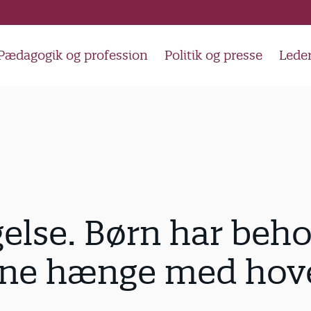
Pædagogik og profession
Politik og presse
Lede
lse. Børn har beho
nne hænge med hov