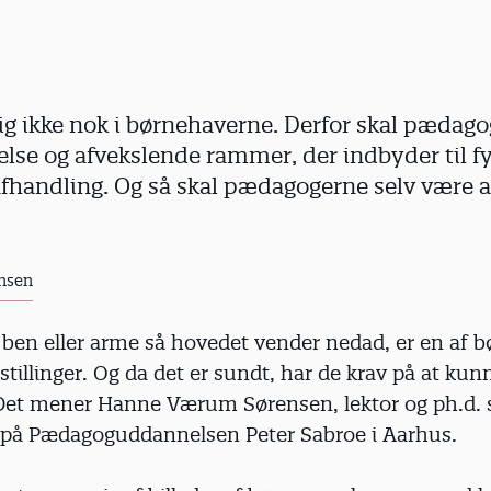
g ikke nok i børnehaverne. Derfor skal pædago
lse og afvekslende rammer, der indbyder til fys
afhandling. Og så skal pædagogerne selv være a
nsen
 ben eller arme så hovedet vender nedad, er en af b
stillinger. Og da det er sundt, har de krav på at kun
. Det mener Hanne Værum Sørensen, lektor og ph.d.
 på Pædagoguddannelsen Peter Sabroe i Aarhus.