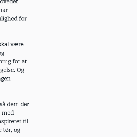
hovedet
har
ulighed for
skal være
og
rug for at
gelse. Og
agen
gså dem der
n med
pireret til
 tør, og