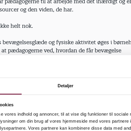
år pædagogerne til at arbejde med det ihærdigt og e
sourcer og den viden, de har.
ikke helt nok.
 bevægelsesglæde og fysiske aktivitet øges i børne
, at pædagogerne ved, hvordan de får bevægelse
et i hverdagen, så det ikke bare bliver til lidt ’krop
n. Det skal være integreret i den pædagogiske prak
eruddannelse af pædagogerne,« siger hun.
Detaljer
ookies
ig eller ej. Børn bevæger sig meget. Al gang foregår 
se vores indhold og annoncer, til at vise dig funktioner til sociale
oksne. Men det er ofte de samme bevægelser og d
oplysninger om din brug af vores hjemmeside med vores partnere i
ivitet, de udfolder, hvis ikke pædagogerne viser bør
ysepartnere. Vores partnere kan kombinere disse data med andr