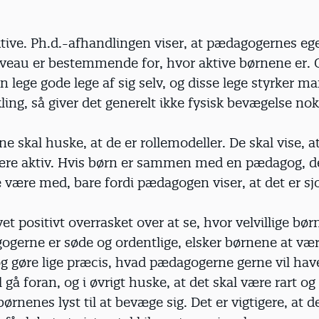
tive. Ph.d.-afhandlingen viser, at pædagogernes eg
niveau er bestemmende for, hvor aktive børnene er.
 lege gode lege af sig selv, og disse lege styrker ma
ling, så giver det generelt ikke fysisk bevægelse nok
 skal huske, at de er rolle­modeller. De skal vise, at
være aktiv. Hvis børn er sammen med en pædagog, der
e være med, bare fordi pædagogen viser, at det er sj
vet positivt overrasket over at se, hvor velvillige bør
ogerne er søde og ordentlige, elsker børnene at 
 gøre lige præcis, hvad pædagogerne gerne vil have
gå foran, og i øvrigt huske, at det skal være rart og 
ørnenes lyst til at bevæge sig. Det er vigtigere, at de