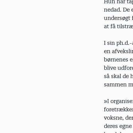
Hun har ta
nedad. De 
undersøgt f
at få tilstr
I sin ph.d
en afveksli
børnenes eg
blive udfor
så skal de
sammen me
»I organise
foretrække
voksne, der
deres egne 