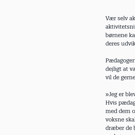
Vær selv ak
aktivitets
børnene kan
deres udvik
Pædagogerne
dejligt at 
vil de gern
»Jeg er ble
Hvis pædag
med dem og
voksne skal 
dræber de b