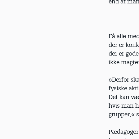
end at man 
Få alle med
der er kon
der er gode
ikke magter
»Derfor ska
fysiske akt
Det kan væ
hvis man ha
grupper,« 
Pædagoger 