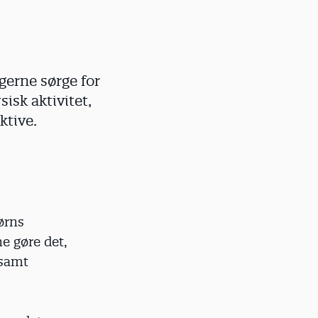
gerne sørge for
isk aktivitet,
ktive.
ørns
ne gøre det,
 samt