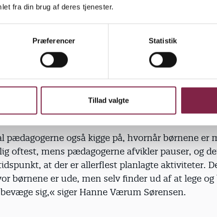
 måder at bruge kroppen på. Eller hvis de ikke indret
et fra din brug af deres tjenester.
 og rum, så der er mulighed for variation i legene.
Præferencer
Statistik
 skandinaviske børnehaver bedre til at udfordre bør
ud i andre lande. Mest af alt, fordi der er tradition f
enfor. Men forskning i risikolege af blandt andre n
eter viser, at pædagoger er tilbageholdne med at til
e ’farlige’, og det kan lægge en dæmper på, hvor m
Tillad valgte
g.
l pædagogerne også kigge på, hvornår børnene er m
ig oftest, mens pædagogerne afvikler pauser, og det
tidspunkt, at der er allerflest planlagte aktiviteter. De
or børnene er ude, men selv finder ud af at lege og
ke bevæge sig,« siger Hanne Værum Sørensen.