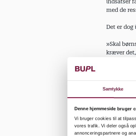
indsatser f
med de res
Det er dog 
»Skal børns
kræver det
implementer
time om uge
kræver eft
Samtykke
Denne hjemmeside bruger c
At bevæge s
Vi bruger cookies til at tilpas
synes vi v
vores trafik. Vi deler også 
fysiske akt
annonceringspartnere og anal