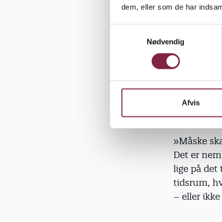
forskellige
dem, eller som de har indsaml
legepladser
S
Nødvendig
a
Generelt er
m
end dagtilb
t
er meget ud
y
Beate Sands
k
der kan vær
k
Afvis
bevæger si
e
v
a
»Måske ska
l
Det er neml
g
lige på det 
tidsrum, hv
– eller ik