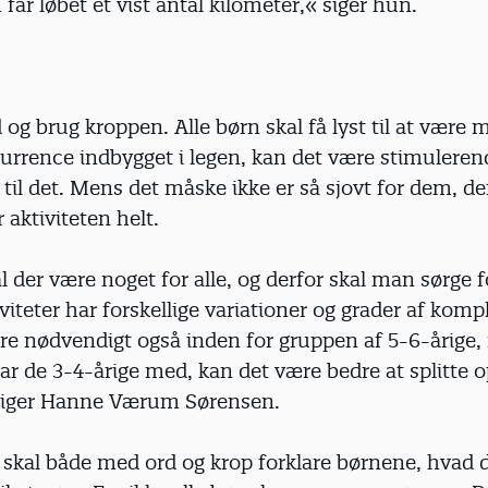
får løbet et vist antal kilometer,« siger hun.
 og brug kroppen. Alle børn skal få lyst til at være 
kurrence indbygget i legen, kan det være stimuleren
 til det. Mens det måske ikke er så sjovt for dem, d
 aktiviteten helt.
l der være noget for alle, og derfor skal man sørge f
iviteter har forskellige variationer og grader af kompl
re nødvendigt også inden for gruppen af 5-6-årige,
r de 3-4-årige med, kan det være bedre at splitte o
siger Hanne Værum Sørensen.
skal både med ord og krop forklare børnene, hvad d