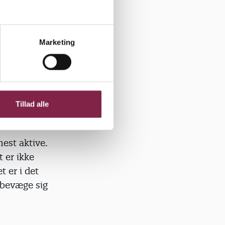
ter
Marketing
nene fysisk
or, at børn
orske Ellen
lade lege,
eget børn
Tillad alle
est aktive.
 er ikke
t er i det
 bevæge sig