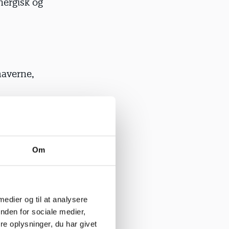
nergisk og
haverne,
 og hop’ en
sis, og det
Om
i løb,
 medier og til at analysere
en samme
nden for sociale medier,
nene flere
e oplysninger, du har givet