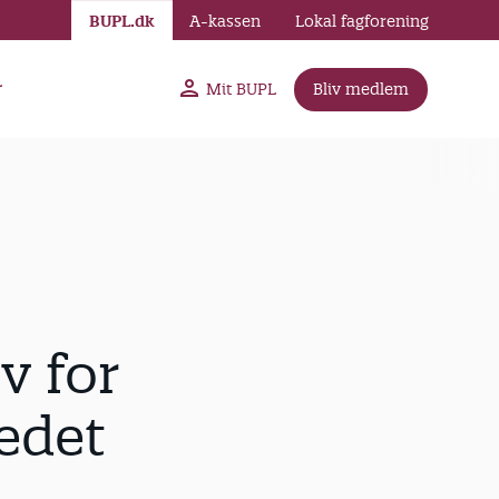
BUPL.dk
A-kassen
Lokal fagforening
r
Mit BUPL
Bliv medlem
v for
edet