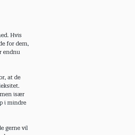
med. Hvis
de for dem,
er endnu
or, at de
eksitet.
 men især
p i mindre
e gerne vil