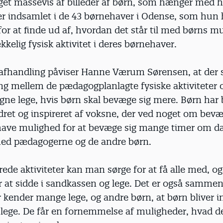
get massevis af billeder af børn, som hænger med 
er indsamlet i de 43 børnehaver i Odense, som hun 
or at finde ud af, hvordan det står til med børns m
ækkelig fysisk aktivitet i deres børnehaver.
.-afhandling påviser Hanne Værum Sørensen, at der 
ng mellem de pædagogplanlagte fysiske aktiviteter 
ne lege, hvis børn skal bevæge sig mere. Børn har b
dret og inspireret af voksne, der ved noget om bevæ
 have mulighed for at bevæge sig mange timer om d
d pædagogerne og de andre børn.
rede aktiviteter kan man sørge for at få alle med, o
r at sidde i sandkassen og lege. Det er også samme
 kender mange lege, og andre børn, at børn bliver ins
lege. De får en fornemmelse af muligheder, hvad de