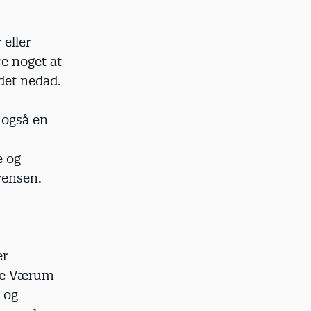
eller
re noget at
det nedad.
r også en
e og
rensen.
er
nne Værum
r og