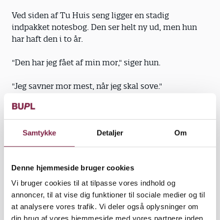
Ved siden af Tu Huis seng ligger en stadig
indpakket notesbog. Den ser helt ny ud, men hun
har haft den i to år.
"Den har jeg fået af min mor," siger hun.
"Jeg savner mor mest, når jeg skal sove."
Tu Hui lyser op i et smil og siger så: "Min mor er
Samtykke
Detaljer
Om
meget smuk."
Denne hjemmeside bruger cookies
Børnene har kun sparsom kontakt til deres forældre.
Normalt må børn ikke besøge deres forældre i
Vi bruger cookies til at tilpasse vores indhold og
fængslet, men det er lykkedes for Zhang at få
annoncer, til at vise dig funktioner til sociale medier og til
tilladelse til, at børnene må besøge dem cirka en
at analysere vores trafik. Vi deler også oplysninger om
gang om året. Børnene har fået, hvad der svarer til
din brug af vores hjemmeside med vores partnere inden