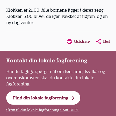
Klokken er 21.00. Alle børnene ligger i deres seng.
Klokken 5.00 bliver de igen vækket af fløjten, og en
ny dag venter.
Opens in a new window
Opens in a new win
Opens in a
Udskriv
Del
Kontakt din lokale fagforening
Har du faglige spørgsmål om løn, arbejdsvilkår og
overenskomster, skal du kontakte din lokale
fagforening.
Find din lokale fagforening
Skriv til din lokale fagforening i Mit BUPL