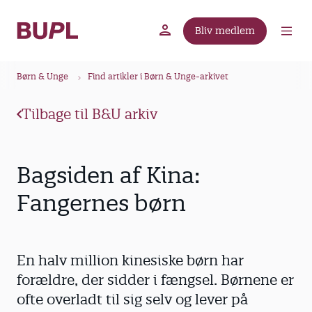
G
å
Bliv medlem
t
BUPL.dk
A-kassen
Lokal fagforening
i
B
l
Børn & Unge
Find artikler i Børn & Unge-arkivet
r
h
ø
o
Tilbage til B&U arkiv
v
d
e
k
d
r
Bagsiden af Kina:
i
u
n
Fangernes børn
m
d
m
h
o
e
En halv million kinesiske børn har
l
d
forældre, der sidder i fængsel. Børnene er
ofte overladt til sig selv og lever på