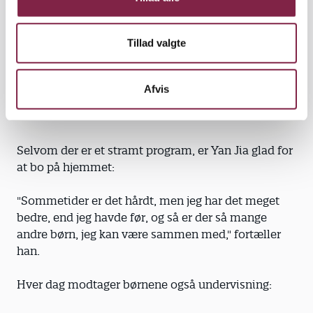
"Jeg ved det kan se barskt ud, men disciplin er en
absolut nødvendighed. For det første skal de lære at
Tillad valgte
klare sig selv og stå på egne ben, og for det andet så
bor her så mange børn, at skal det fungere, må der
være stram disciplin," forklarer Zhang.
Afvis
Selvom der er et stramt program, er Yan Jia glad for
at bo på hjemmet:
"Sommetider er det hårdt, men jeg har det meget
bedre, end jeg havde før, og så er der så mange
andre børn, jeg kan være sammen med," fortæller
han.
Hver dag modtager børnene også undervisning: