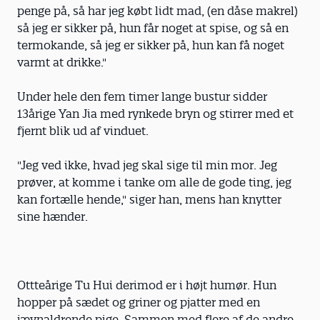
penge på, så har jeg købt lidt mad, (en dåse makrel)
så jeg er sikker på, hun får noget at spise, og så en
termokande, så jeg er sikker på, hun kan få noget
varmt at drikke."
Under hele den fem timer lange bustur sidder
13årige Yan Jia med rynkede bryn og stirrer med et
fjernt blik ud af vinduet.
"Jeg ved ikke, hvad jeg skal sige til min mor. Jeg
prøver, at komme i tanke om alle de gode ting, jeg
kan fortælle hende," siger han, mens han knytter
sine hænder.
Ottteårige Tu Hui derimod er i højt humør. Hun
hopper på sædet og griner og pjatter med en
jævnaldrende pige. Sammen med flere af de andre