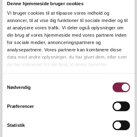
Denne hjemmeside bruger cookies
Almindelige graviditetsgener, som morgenkvalme
Vi bruger cookies til at tilpasse vores indhold og
eller træthed ikke er omfattet af sygedagpenge­
annoncer, til at vise dig funktioner til sociale medier og til
ovens regler og dermed heller ikke af fraværs­
at analysere vores trafik. Vi deler også oplysninger om
aftalens regler om førtidig barselsorlov.
din brug af vores hjemmeside med vores partnere inden
Almindelige graviditetsgener er imidlertid omfattet
for sociale medier, annonceringspartnere og
af reglerne om løn under sygdom, hvorfor der under
analysepartnere. Vores partnere kan kombinere disse
normale omstændigheder ud­betales løn ved fravær
data med andre oplysninger, du har givet dem, eller som
på grund af almindelige graviditetsgener.
de har indsamlet fra din brug af deres tjenester.
S
Nødvendig
a
Kilde: BUPL – tjek
bupl.dk
for mere information
m
eller kontakt din lokale fagforening.
t
Præferencer
y
k
k
Statistik
e