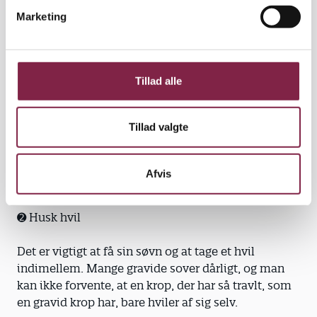
v
5 gode råd
Marketing
a
l
g
➊ Fjern 20 procent
Tillad alle
Alle gravide ville have godt af at sænke deres
Tillad valgte
arbejdsniveau med 20 procent. Det kan være
antallet af løft, hvis man arbejder i vuggestue.
Afvis
➋ Husk hvil
Det er vigtigt at få sin søvn og at tage et hvil
indimellem. Mange gravide sover dårligt, og man
kan ikke forvente, at en krop, der har så travlt, som
en gravid krop har, bare hviler af sig selv.