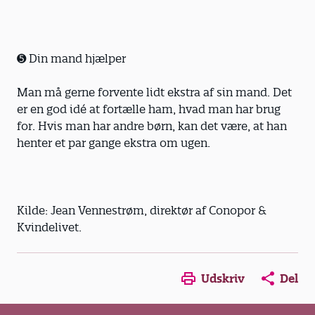
➎ Din mand hjælper
Man må gerne forvente lidt ekstra af sin mand. Det
er en god idé at fortælle ham, hvad man har brug
for. Hvis man har andre børn, kan det være, at han
henter et par gange ekstra om ugen.
Kilde: Jean Vennestrøm, direktør af Conopor &
Kvindelivet.
Opens in a new window
Opens in a new win
Opens in a
Udskriv
Del