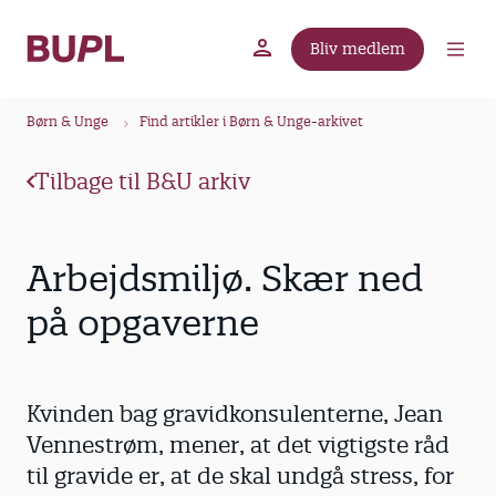
G
å
Bliv medlem
t
BUPL.dk
A-kassen
Lokal fagforening
i
B
l
Børn & Unge
Find artikler i Børn & Unge-arkivet
r
h
ø
o
Tilbage til B&U arkiv
v
d
e
k
d
r
Arbejdsmiljø. Skær ned
i
u
n
på opgaverne
m
d
m
h
o
e
Kvinden bag gravidkonsulenterne, Jean
l
d
Vennestrøm, mener, at det vigtigste råd
til gravide er, at de skal undgå stress, for