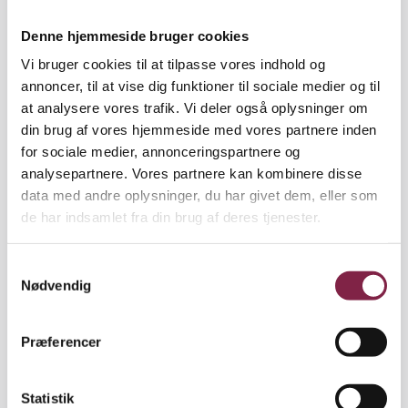
lidt diskuteret. Den er kommet ovenfra, men
Denne hjemmeside bruger cookies
pædagogerne har været nødt til at indoptage den
tænkning, som virkelig sætter sig meget voldsomt
Vi bruger cookies til at tilpasse vores indhold og
igennem.”
annoncer, til at vise dig funktioner til sociale medier og til
at analysere vores trafik. Vi deler også oplysninger om
Pædagog: ”Hvis børnene spurgte, ’kan
din brug af vores hjemmeside med vores partnere inden
vi det?’ Ja, så kunne vi”
for sociale medier, annonceringspartnere og
Jan Kampmann vurderer, at standardiseringen har
analysepartnere. Vores partnere kan kombinere disse
dræbt dele af det, som pædagogerne giver udtryk
data med andre oplysninger, du har givet dem, eller som
for gør det værd at arbejde som pædagog. Det er,
de har indsamlet fra din brug af deres tjenester.
når nærværet åbner for noget, når pædagoger og
børn laver sjove ting sammen, eller når pædagogen
S
husker tilbage på det eller det skøre projekt,
Nødvendig
a
påpeger han.
m
t
Pædagog Anne-Mette Skjødt Petersen blev
Præferencer
y
uddannet pædagog i 1992, og hun fortæller,
k
hvordan det var en tid, hvor der var mulighed for at
k
Statistik
afprøve alle de ting, som børnene gerne ville