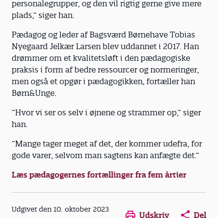
personalegrupper, og den vil rigtig gerne give mere
plads,” siger han.
Pædagog og leder af Bagsværd Børnehave Tobias
Nyegaard Jelkær Larsen blev uddannet i 2017. Han
drømmer om et kvalitetsløft i den pædagogiske
praksis i form af bedre ressourcer og normeringer,
men også et opgør i pædagogikken, fortæller han
Børn&Unge.
”Hvor vi ser os selv i øjnene og strammer op,” siger
han.
”Mange tager meget af det, der kommer udefra, for
gode varer, selvom man sagtens kan anfægte det.”
Læs pædagogernes fortællinger fra fem årtier
Opens in a new window
Opens in a new win
Opens in a
Udgivet den 10. oktober 2023
Udskriv
Del