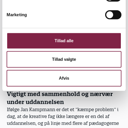
e
undersøge.
v
Marketing
a
”Hvis børn spurgte: kan vi det? Ja, så kunne vi,” siger
l
hun.
g
Det har betydet alt, at hun havde en praksis under
Tillad alle
uddannelsen, fortæller hun videre og nævner fag
som ’praktisk pædagogik’, ’værkstedsfag’,
’stemmepleje’ og ’drama’.
Tillad valgte
De praktiske fag eksisterer ikke længere, og jeg tror,
at de unge, der uddanner sig i dag, har en følelse af
Afvis
at mangle dem,” siger Anne-Mette Skjødt Petersen.
Vigtigt med sammenhold og nærvær
under uddannelsen
Ifølge Jan Kampmann er det et ”kæmpe problem” i
dag, at de kreative fag ikke længere er en del af
uddannelsen, og på linje med flere af pædagogerne