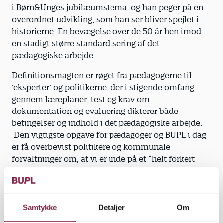
i Børn&Unges jubilæumstema, og han peger på en
overordnet udvikling, som han ser bliver spejlet i
historierne. En bevægelse over de 50 år hen imod
en stadigt større standardisering af det
pædagogiske arbejde.
Definitionsmagten er røget fra pædagogerne til
’eksperter’ og politikerne, der i stigende omfang
gennem læreplaner, test og krav om
dokumentation og evaluering dikterer både
betingelser og indhold i det pædagogiske arbejde.
Den vigtigste opgave for pædagoger og BUPL i dag
er få overbevist politikere og kommunale
forvaltninger om, at vi er inde på et ”helt forkert
spor”, ifølge forskeren.
”Vi skal vende skuden, så definitionsmagten ryger
tilbage til pædagogerne,” siger han
Samtykke
Detaljer
Om
”Den standardisering, vi ser, har være forbløffende