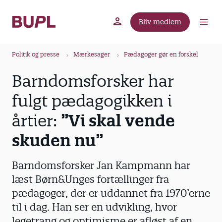
G
å
Bliv medlem
t
BUPL.dk
A-kassen
Lokal fagforening
i
B
l
Politik og presse
Mærkesager
Pædagoger gør en forskel
r
h
Barndomsforsker har
ø
o
v
d
fulgt pædagogikken i
e
k
d
årtier:
”Vi skal vende
r
i
u
skuden nu”
n
m
d
m
h
Barndomsforsker Jan Kampmann har
o
e
læst Børn&Unges fortællinger fra
l
pædagoger, der er uddannet fra 1970’erne
d
til i dag. Han ser en udvikling, hvor
legetrang og optimisme er afløst af en