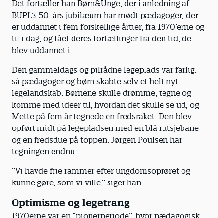
Det fortæller han Børn&Unge, der i anledning af
BUPL’s 50-års jubilæum har mødt pædagoger, der
er uddannet i fem forskellige årtier, fra 1970’erne og
til i dag, og fået deres fortællinger fra den tid, de
blev uddannet i.
Den gammeldags og pilrådne legeplads var farlig,
så pædagoger og børn skabte selv et helt nyt
legelandskab. Børnene skulle drømme, tegne og
komme med ideer til, hvordan det skulle se ud, og
Mette på fem år tegnede en fredsraket. Den blev
opført midt på legepladsen med en blå rutsjebane
og en fredsdue på toppen. Jørgen Poulsen har
tegningen endnu.
”Vi havde frie rammer efter ungdomsoprøret og
kunne gøre, som vi ville,” siger han.
Optimisme og legetrang
1970erne var en ”pionerperiode”, hvor pædagogisk