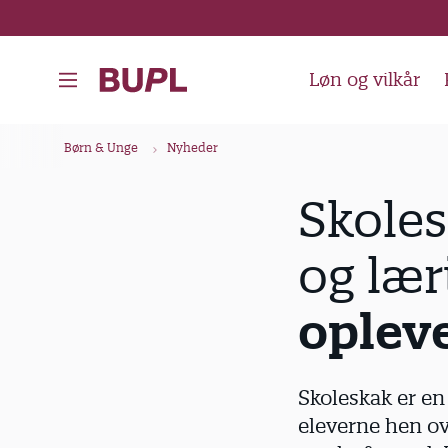
G
å
t
Løn og vilkår
i
l
B
Børn & Unge
Nyheder
h
r
o
ø
Skoles
v
d
e
og lær
k
d
i
r
opleve
n
u
d
m
h
m
Skoleskak er en
o
e
eleverne hen ov
l