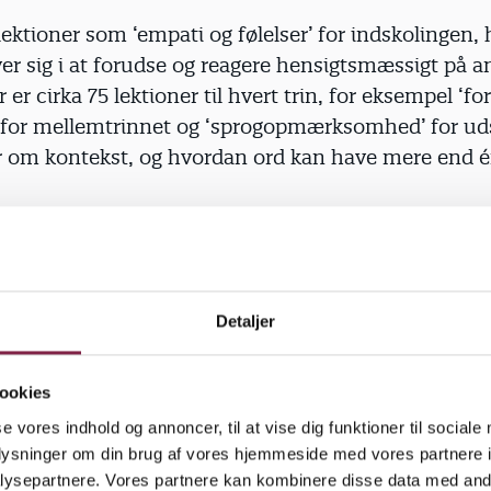
lektioner som ‘empati og følelser’ for indskolingen, 
er sig i at forudse og reagere hensigtsmæssigt på a
r er cirka 75 lektioner til hvert trin, for eksempel ‘f
 for mellemtrinnet og ‘sprogopmærksomhed’ for ud
r om kontekst, og hvordan ord kan have mere end 
er med impulskontrol – det her med at tænke sig om
 man gør, hvad der lige falder en ind – og øver det 
,” forklarer Mikkel Nørgaard.
Detaljer
r, at det ikke kun handler om at lære det enkelte bar
 sig i længere tid.
ookies
se vores indhold og annoncer, til at vise dig funktioner til sociale
rbejder vi med fællesskabet, fordi der er ukrænkelige
oplysninger om din brug af vores hjemmeside med vores partnere i
e med skakspillet. Man giver hinanden hånden før og
ysepartnere. Vores partnere kan kombinere disse data med andr