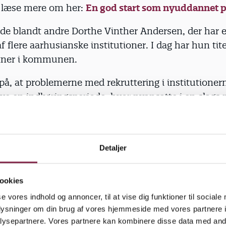
 læse mere om her:
En god start som nyuddannet
de blandt andre Dorthe Vinther Andersen, der har e
f flere aarhusianske institutioner. I dag har hun tite
rtner i kommunen.
å, at problemerne med rekruttering i institutioner
ve en indkøringsperiode, hvor nyansatte i en slags
til de mere rutinerede pædagoger i hverdagen.
e er langt hen ad vejen overladt til sig selv, og det e
ær hvis de ikke har været i praktik i et dagtilbud.
Detaljer
de skal ofte – helt tæt på hverdagen – lære, hvor
ookies
n vuggestue eller børnehave. Det er svært, når der 
se vores indhold og annoncer, til at vise dig funktioner til sociale
ke er uddannede kolleger på stuen,” siger Dorthe Vi
oplysninger om din brug af vores hjemmeside med vores partnere i
ysepartnere. Vores partnere kan kombinere disse data med andr