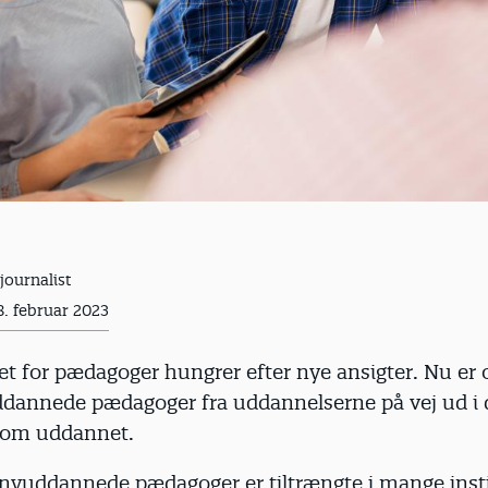
journalist
8. februar 2023
t for pædagoger hungrer efter nye ansigter. Nu er
dannede pædagoger fra uddannelserne på vej ud i 
 som uddannet.
nyuddannede pædagoger er tiltrængte i mange insti