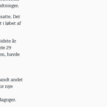
ltninger.
satte. Det
 i løbet af
sidste år
ele 29
den, havde
andt andet
for nye
dagoger.