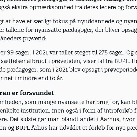
også ekstra opmærksomhed fra deres ledere og forva
igt at have et særligt fokus på nyuddannede og nyan
r tallene for nyansatte pædagoger, der bliver opsagt
måneders prøvetid:
er 99 sager. I 2021 var tallet steget til 275 sager. Og 
sættelser afbrudt i prøvetiden, viser tal fra BUPL. H
 de pædagoger, som i 2021 blev opsagt i prøveperio
nnet i mindre end to år.
ren er forsvundet
eden, som mange nyansatte har brug for, kan bl
 enkelte institution, men også i form af introforløb 
re. Det sidste gør man blandt andet i Aarhus, hvor
en og BUPL Århus har udviklet et forløb for nye pæ