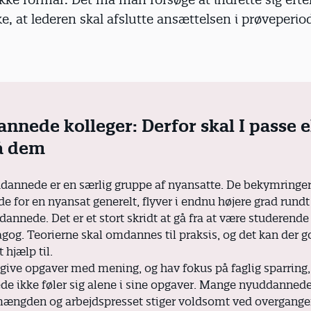
e, at lederen skal afslutte ansættelsen i prøveperiod
nnede kolleger: Derfor skal I passe e
å dem
annede er en særlig gruppe af nyansatte. De bekymringer,
e for en nyansat generelt, flyver i endnu højere grad rundt
annede. Det er et stort skridt at gå fra at være studerende 
gog. Teorierne skal omdannes til praksis, og det kan der 
t hjælp til.
give opgaver med mening, og hav fokus på faglig sparring,
e ikke føler sig alene i sine opgaver. Mange nyuddannede
mængden og arbejdspresset stiger voldsomt ved overgange