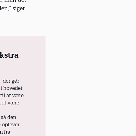
en,” siger
kstra
 der gør
 i hovedet
til at være
godt være
 så den
 oplever,
n fra