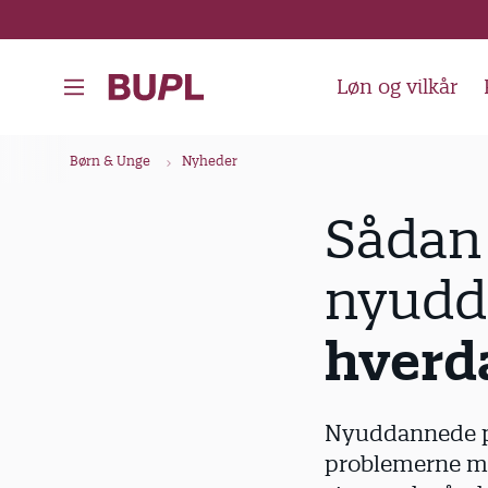
G
å
t
Løn og vilkår
i
l
B
Børn & Unge
Nyheder
h
r
o
ø
Sådan 
v
d
e
nyudd
k
d
i
r
hverd
n
u
d
m
h
m
Nyuddannede pæ
o
e
problemerne med
l