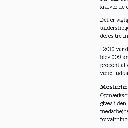
kræver de 
Det er vigt
understrege
deres tre 
I 2013 var d
blev 309 an
procent af
været udda
Mesterlæ
Opmærksomh
gives i den
medarbejde
forvaltning