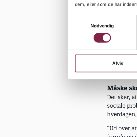
dem, eller som de har indsaml
Ud på stu
For pædagog
S
medarbejder
Nødvendig
a
m
”Man kan ik
t
de nye med
y
k
bruge sig s
k
Afvis
at lederen
e
oftest med
v
a
Måske skal
l
Det sker, a
g
sociale pro
hverdagen,
”Ud over a
formår og i