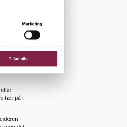
ye
 enkelte.
Marketing
lt tæt på
pel og
g tilføjer,
Tillad alle
e emner,
eller
e tæt på i
bejderen
r, men det