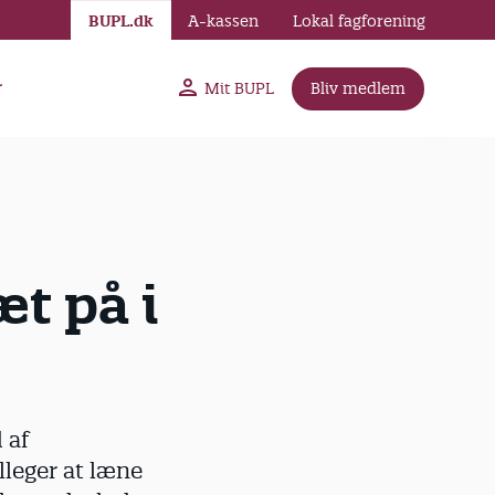
BUPL.dk
A-kassen
Lokal fagforening
r
Mit BUPL
Bliv medlem
æt på i
 af
lleger at læne