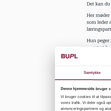
Det kan du
Her møder 
som leder a
læringspa
Hun peger p
svært at ha
kan skæve 
De nyansatt
problem, is
Samtykke
”Nyuddanne
Denne hjemmeside bruger c
pædagog i e
Vi bruger cookies til at tilpas
af dagen ik
vores trafik. Vi deler også 
Andersen.
annonceringspartnere og anal