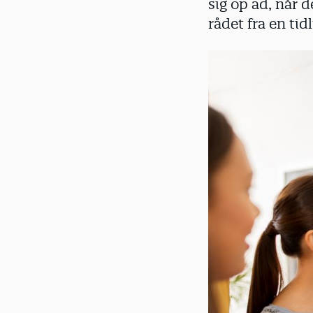
sig op ad, når 
d
rådet fra en tid