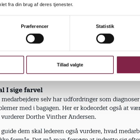
et fra din brug af deres tjenester.
erne og giv støtte
faglige ledere gælder det derfor om at støtte de n
e. Det skal også foregå ude på stuerne, tæt på den
Præferencer
Statistik
ke være leder fra kontoret hele dagen. Man skal he
arbejderes hverdag, man skal være det gode eksem
elv som rollemodel,” siger Dorthe Vinther Andersen o
Tillad valgte
 løbende skal tale med de nyansatte om pædagogisk
 udgangspunkt i den konkrete hverdag.
 I sige farvel
t medarbejdere selv har udfordringer som diagnoser 
blemer med i bagagen. Her er kodeordet også at vær
 vurderer Dorthe Vinther Andersen.
t guide dem skal lederen også vurdere, hvad medar
kke formår. Det må man forsøge at indrette sig efte