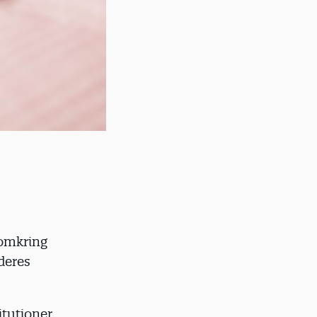
 omkring
deres
tutioner,