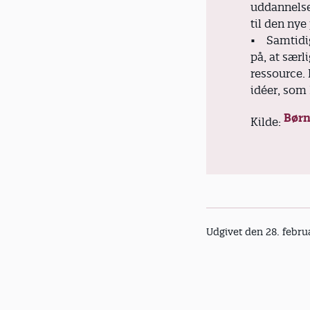
uddannelse
til den ny
• Samtidig
på, at sær
ressource.
idéer, som 
Børn
Kilde:
Udgivet den 28. febru