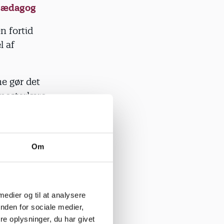
 pædagog
n fortid
l af
ne gør det
 mesterlære
r et
Om
dan man er
en god del
 medier og til at analysere
nther
nden for sociale medier,
e oplysninger, du har givet