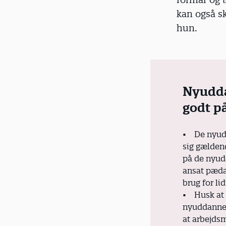
kan også sk
hun.
Nyudda
godt p
• De nyudd
sig gældend
på de nyudd
ansat pæda
brug for lid
• Husk at 
nyuddanned
at arbejds