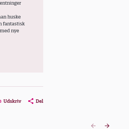
ventninger
man huske
 fantastisk
e med nye
Udskriv
Del