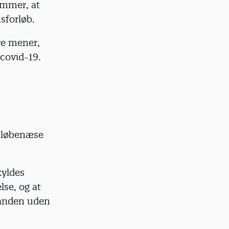
ommer, at
sforløb.
re mener,
 covid-19.
, løbenæse
kyldes
se, og at
nanden uden