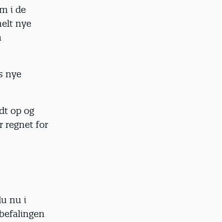
m i de
helt nye
n
s nye
dt op og
 regnet for
du nu i
nbefalingen