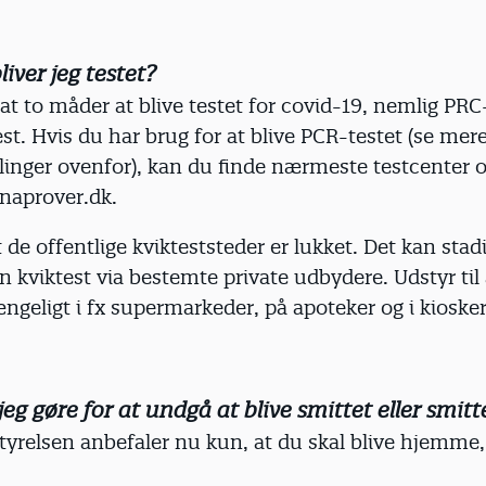
iver jeg testet?
sat to måder at blive testet for covid-19, nemlig PRC
est. Hvis du har brug for at blive PCR-testet (se me
inger ovenfor), kan du finde nærmeste testcenter og
onaprover.dk.
de offentlige kvikteststeder er lukket. Det kan stadi
en kviktest via bestemte private udbydere. Udstyr til 
gængeligt i fx supermarkeder, på apoteker og i kiosker
eg gøre for at undgå at blive smittet eller smit
yrelsen anbefaler nu kun, at du skal blive hjemme,