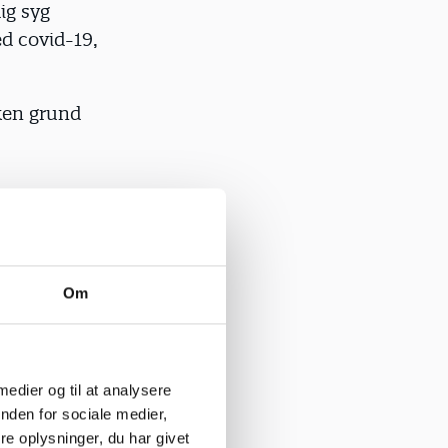
dig syg
ed covid-19,
ken grund
 andre i fx
Om
ngere en
dig syg
 medier og til at analysere
føler dig
nden for sociale medier,
e oplysninger, du har givet