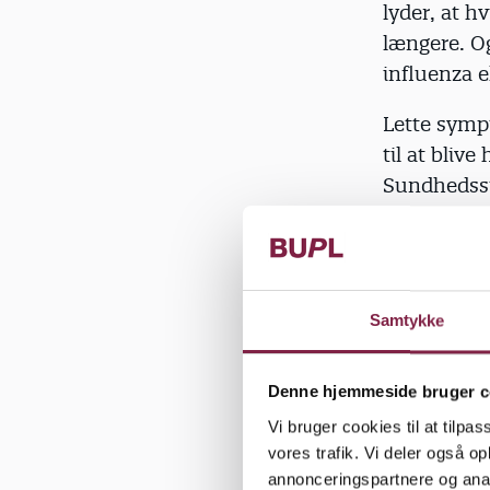
lyder, at hv
længere. Og
influenza e
Lette symp
til at blive
Sundhedsst
2. Selviso
Der har tid
Samtykke
fire dage, 
Sundhedssty
Denne hjemmeside bruger c
anbefaling.
Vi bruger cookies til at tilpas
mere. Det vi
vores trafik. Vi deler også 
syg, kan du
annonceringspartnere og anal