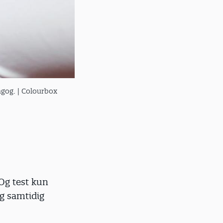
agog.
| Colourbox
 Og test kun
g samtidig