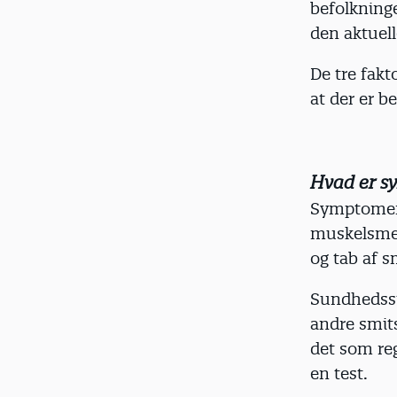
befolkninge
den aktuell
De tre fakt
at der er b
Hvad er s
Symptomer 
muskelsmer
og tab af s
Sundhedsst
andre smit
det som re
en test.