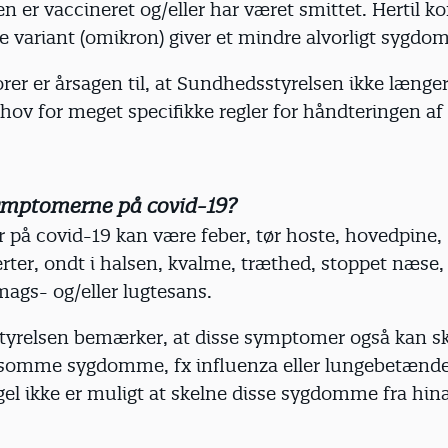
n er vaccineret og/eller har været smittet. Hertil k
e variant (omikron) giver et mindre alvorligt sygdom
orer er årsagen til, at Sundhedsstyrelsen ikke længe
ehov for meget specifikke regler for håndteringen af
ymptomerne på covid-19?
på covid-19 kan være feber, tør hoste, hovedpine,
ter, ondt i halsen, kvalme, træthed, stoppet næse
mags- og/eller lugtesans.
yrelsen bemærker, at disse symptomer også kan s
somme sygdomme, fx influenza eller lungebetændel
gel ikke er muligt at skelne disse sygdomme fra hi