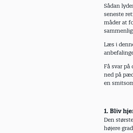
Sådan lyde
seneste ret
måder at f
sammenlign
Læs i denn
anbefaling
Få svar på
ned på pæd
en smitsom
1. Bliv h
Den største
højere grad