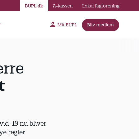
BUPL.dk
A-kassen
Lokal fagforening
r
Mit BUPL
Bliv medlem
ærre
t
vid-19 nu bliver
ye regler