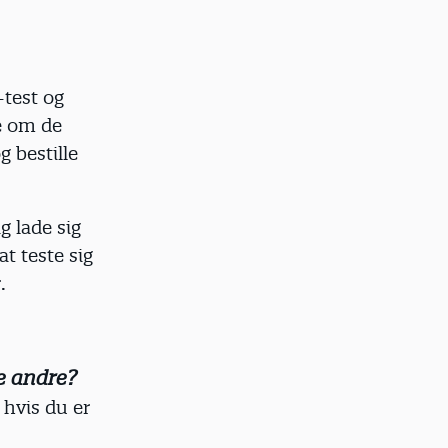
-test og
re om de
 bestille
g lade sig
at teste sig
.
te andre?
 hvis du er