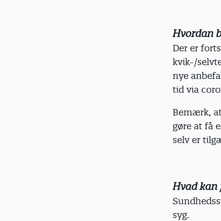
Hvordan bl
Der er fort
kvik-/selvt
nye anbefal
tid via cor
Bemærk, at 
gøre at få 
selv er til
Hvad kan j
Sundhedsst
syg.