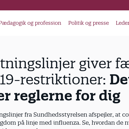
Pædagogik og profession
Politik og presse
Lede
tningslinjer giver f
De
19-restriktioner:
r reglerne for dig
ngslinjer fra Sundhedsstyrelsen afspejler, at co
ygdom på linje med influenza. Se, hvordan de n