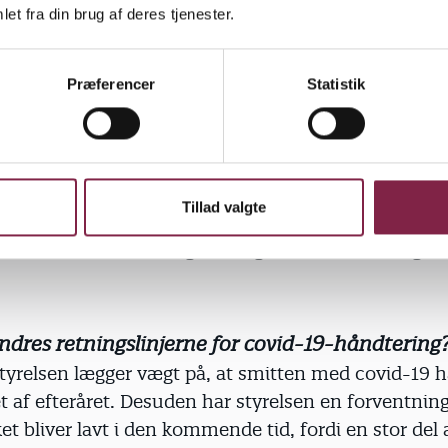
et fra din brug af deres tjenester.
un, når det er nødvendigt
Præferencer
Statistik
relsen anbefaler, at du kun lader dig teste, hvis d
å sygdommen og er i en særlig risiko for at få et al
covid-19. Risikogruppen er blandt andre personer o
 mennesker med kroniske sygdomme. At du er tæt ko
Tillad valgte
ittet, eksempelvis din nære kollega eller et smitte
em, er altså ikke længere en grund til at lade dig te
ndres retningslinjerne for covid-19-håndtering
yrelsen lægger vægt på, at smitten med covid-19 h
bet af efteråret. Desuden har styrelsen en forventnin
et bliver lavt i den kommende tid, fordi en stor del 