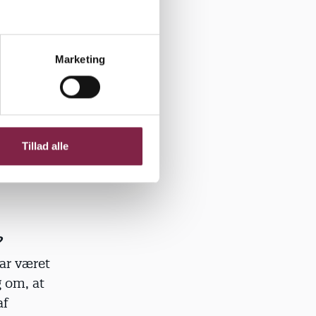
Marketing
u har
vorligt
ver 65 år,
ntakt til
Tillad alle
t
ste.
?
ar været
g om, at
af