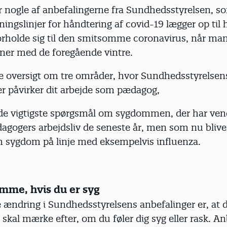
r nogle af anbefalingerne fra Sundhedsstyrelsen, so
ningslinjer for håndtering af covid-19 lægger op til 
orholde sig til den smitsomme coronavirus, når ma
er med de foregående vintre.
e oversigt om tre områder, hvor Sundhedsstyrelsen
er påvirker dit arbejde som pædagog,
 de vigtigste spørgsmål om sygdommen, der har ven
agogers arbejdsliv de seneste år, men som nu bliver
 sygdom på linje med eksempelvis influenza.
jemme, hvis du er syg
 ændring i Sundhedsstyrelsens anbefalinger er, at 
 skal mærke efter, om du føler dig syg eller rask. A