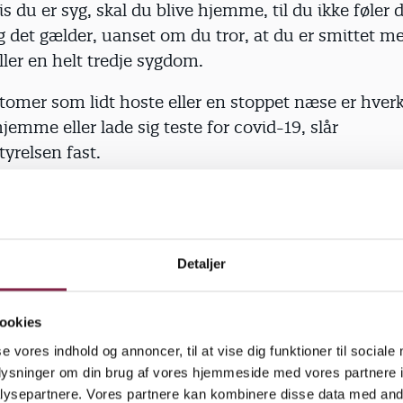
is du er syg, skal du blive hjemme, til du ikke føler 
 det gælder, uanset om du tror, at du er smittet m
ller en helt tredje sygdom.
tomer som lidt hoste eller en stoppet næse er hver
 hjemme eller lade sig teste for covid-19, slår
yrelsen fast.
lation er ikke et krav
ligere været anbefalinger om at holde sig isoleret fra
Detaljer
hvis du har fået konstateret covid-19. Men med
relsens nye retningslinjer er selvisolation ikke læ
ookies
 Rådet er, at du skal blive hjemme, til du ikke føler 
se vores indhold og annoncer, til at vise dig funktioner til sociale
l sige, at hvis du har fået en positiv test, men ikke 
oplysninger om din brug af vores hjemmeside med vores partnere i
 ifølge anbefalingen godt møde på arbejde.
ysepartnere. Vores partnere kan kombinere disse data med andr