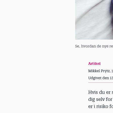
Se, hvordan de nye re
Artikel
Mikkel Prytz, 
Udgivet den 1
Hvis du er 
dig selv f
er i risiko f