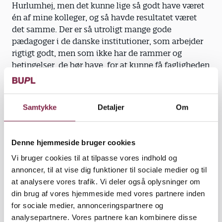
Hurlumhej, men det kunne lige så godt have været
én af mine kolleger, og så havde resultatet været
det samme. Der er så utroligt mange gode
pædagoger i de danske institutioner, som arbejder
rigtigt godt, men som ikke har de rammer og
betingelser, de bør have, for at kunne få fagligheden
ordentlig i spil,« siger Morten.
Samtykke
Detaljer
Om
Valgte at skifte job. Dokumentaren viser, hvordan
han i perioder skulle overskue en hel børnegruppe,
Denne hjemmeside bruger cookies
samtidig med at et ulykkeligt barn skulle trøstes.
Vi bruger cookies til at tilpasse vores indhold og
Den viser imidlertid ikke, hvordan han havde det,
annoncer, til at vise dig funktioner til sociale medier og til
når han kom hjem fra arbejde. For når Morten til
at analysere vores trafik. Vi deler også oplysninger om
fyraften tog hjem i sin lejlighed, var det svært at
din brug af vores hjemmeside med vores partnere inden
ryste arbejdsdagen af sig.
for sociale medier, annonceringspartnere og
analysepartnere. Vores partnere kan kombinere disse