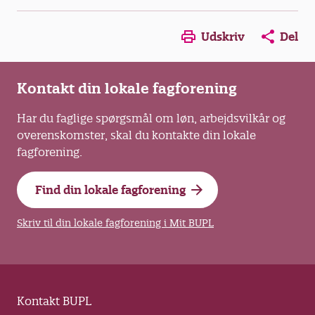
Opens in a new window
Opens in a new win
Opens in a
Udskriv
Del
Kontakt din lokale fagforening
Har du faglige spørgsmål om løn, arbejdsvilkår og
overenskomster, skal du kontakte din lokale
fagforening.
Find din lokale fagforening
Skriv til din lokale fagforening i Mit BUPL
Kontakt BUPL