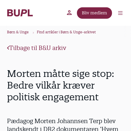
G
å
Bliv medlem
t
BUPL.dk
A-kassen
Lokal fagforening
i
B
l
Børn & Unge
Find artikler i Børn & Unge-arkivet
r
h
ø
o
Tilbage til B&U arkiv
v
d
e
k
d
r
Morten måtte sige stop:
i
u
n
Bedre vilkår kræver
m
d
politisk engagement
m
h
o
e
l
d
Pædagog Morten Johannsen Terp blev
landskendt i DR2 dokumentaren ’Hvem