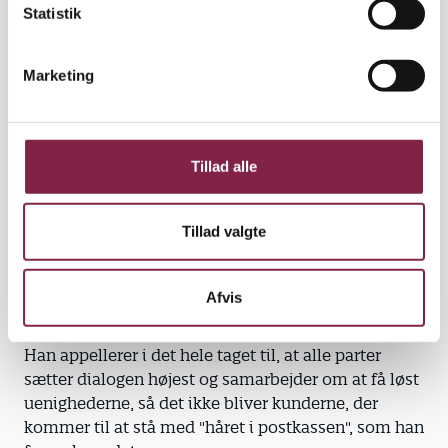
k
Statistik
De tre væsentligste problemer på legepladser er
e
stadig hovedklemfælder, manglende faldværn og
v
anoraksnor-fælder. Det mener formanden for
Marketing
a
brancheforeningen af producenter, importører og
l
forhandlere af legeredskaber i Danmark, P.I.L. Og de
g
problemer forventer han, at foreningens
medlemmer selv får øje på.
Tillad alle
"De tre ting er så vigtige, at hvis man som importør
Tillad valgte
bliver opmærksom på dem, så skal man kontakte
producenten for at bede dem kigge på det igen. Og
så er der kun dialogen tilbage for at løse problemet,"
Afvis
siger Hans Volkert, formand for P.I.L.
Han appellerer i det hele taget til, at alle parter
sætter dialogen højest og samarbejder om at få løst
uenighederne, så det ikke bliver kunderne, der
kommer til at stå med "håret i postkassen", som han