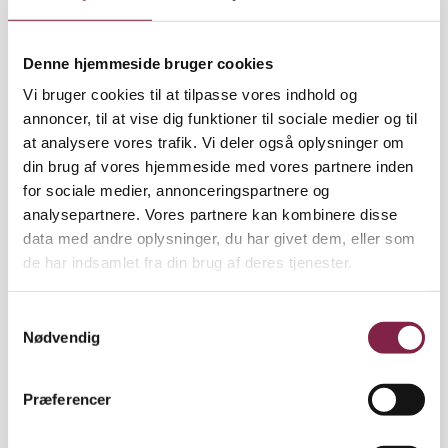
Skovlyskolen venter. Skoleleder Ole Stavngaard på
Denne hjemmeside bruger cookies
Skovlyskolen er helt indstillet på at vente en måned
Vi bruger cookies til at tilpasse vores indhold og
mere på at få bragt legepladsen i orden.
annoncer, til at vise dig funktioner til sociale medier og til
at analysere vores trafik. Vi deler også oplysninger om
"Nu har det hele stået afspærret siden maj måned,
din brug af vores hjemmeside med vores partnere inden
så en måned fra eller til spiller ingen rolle. Rabo har
for sociale medier, annonceringspartnere og
allerede kontaktet os og orienteret os om nogle
analysepartnere. Vores partnere kan kombinere disse
overordnede muligheder for at forbedre
data med andre oplysninger, du har givet dem, eller som
sikkerheden. Jeg kender dem ikke i detaljer, men for
de har indsamlet fra din brug af deres tjenester.
Rabo gælder det jo om at sikre sig, at sikkerheden
kan godkendes efterfølgende. Det har jeg helt tillid
S
til," siger Ole Stavngaard.
Nødvendig
a
m
t
Præferencer
y
Samarbejd og bliv enige
k