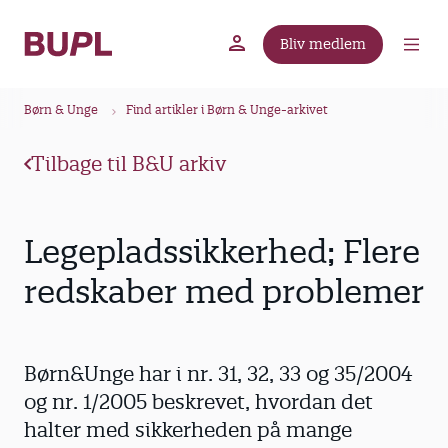
G
å
Bliv medlem
t
BUPL.dk
A-kassen
Lokal fagforening
i
B
l
Børn & Unge
Find artikler i Børn & Unge-arkivet
r
h
ø
o
Tilbage til B&U arkiv
v
d
e
k
d
r
Legepladssikkerhed; Flere
i
u
n
redskaber med problemer
m
d
m
h
o
e
Børn&Unge har i nr. 31, 32, 33 og 35/2004
l
d
og nr. 1/2005 beskrevet, hvordan det
halter med sikkerheden på mange