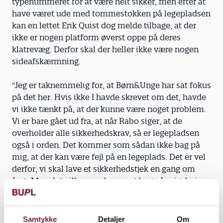
typenummeret for at være helt sikker, men efter at
have været ude med tommestokken på legepladsen
kan en lettet Erik Quist dog melde tilbage, at der
ikke er nogen platform øverst oppe på deres
klatrevæg. Derfor skal der heller ikke være nogen
sideafskærmning.
"Jeg er taknemmelig for, at Børn&Unge har sat fokus
på det her. Hvis ikke I havde skrevet om det, havde
vi ikke tænkt på, at der kunne være noget problem.
Vi er bare gået ud fra, at når Rabo siger, at de
overholder alle sikkerhedskrav, så er legepladsen
også i orden. Det kommer som sådan ikke bag på
mig, at der kan være fejl på en legeplads. Det er vel
derfor, vi skal lave et sikkerhedstjek en gang om
året. Men det ville være kommet bag på mig, hvis
sikkerheden ikke engang var i orden fra starten af,"
fortæller Erik Quist.
Samtykke
Detaljer
Om