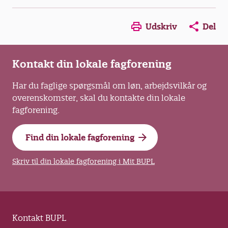
Opens in a new window
Opens in a new win
Opens in a
Udskriv
Del
Kontakt din lokale fagforening
Har du faglige spørgsmål om løn, arbejdsvilkår og
overenskomster, skal du kontakte din lokale
fagforening.
Find din lokale fagforening
Skriv til din lokale fagforening i Mit BUPL
Kontakt BUPL