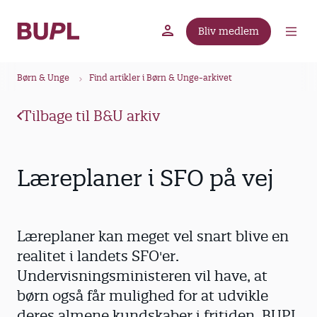
G
å
Bliv medlem
t
BUPL.dk
A-kassen
Lokal fagforening
i
B
l
Børn & Unge
Find artikler i Børn & Unge-arkivet
r
h
ø
o
Tilbage til B&U arkiv
v
d
e
k
d
r
Læreplaner i SFO på vej
i
u
n
m
d
m
h
Læreplaner kan meget vel snart blive en
o
e
realitet i landets SFO'er.
l
Undervisningsministeren vil have, at
d
børn også får mulighed for at udvikle
deres almene kundskaber i fritiden. BUPL