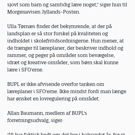
sjovt som barn og samtidig lære noget," siger hun til
Morgenavisen Jyllands-Posten.
Ulla Tørnæs finder det bekymrende, at der på
landsplan er så stor forskel på kvaliteten og
indholdet i skolefritidsordningerne. Hun mener, at
de trænger til læreplaner, der beskriver indhold og
rammer, og peger på områder som bevægelse,
idræt og kreative områder, som børn skal kunne
lære i SFO'erne.
BUPL er ikke afvisende overfor tanken om
læreplaner i SFO'erne. Ikke mindst fordi man længe
har ønsket en lovregulering på området.
Allan Baumann, medlem af BUPL's
forretningsudvalg, siger:
"Vi har faktisk bedt om det her i halvandet år, for vi