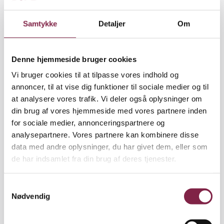
fritidsinstitutionerne, men det er ulig nemmere at
lave god kvalitet i et flot nybygget hus end i et
Samtykke
Detaljer
Om
kælderlokale," siger han.
Denne hjemmeside bruger cookies
Vi bruger cookies til at tilpasse vores indhold og
BUPL har et forslag. BUPL har i længere tid arbejdet
annoncer, til at vise dig funktioner til sociale medier og til
med at lave et forslag til en indholdsbeskrivelse for
at analysere vores trafik. Vi deler også oplysninger om
SFO'erne. Og papiret, som er godkendt af
din brug af vores hjemmeside med vores partnere inden
Forretningsudvalget, er da også sendt videre til
for sociale medier, annonceringspartnere og
Undervisningsministeren til inspiration.
analysepartnere. Vores partnere kan kombinere disse
data med andre oplysninger, du har givet dem, eller som
I forslaget påpeges det, at man ikke ønsker en
de har indsamlet fra din brug af deres tjenester.
læreplan, der er ensidigt præget af traditionel
undervisningstænkning, men lægger sig op ad et
langt bredere læringsbegreb. Blandt andet forholder
S
man sig i forslaget til EU's memorandum om
Nødvendig
a
livslang læring og UNESCO's hvidbog "Learning: the
m
treasure within", som opererer med fire former for
t