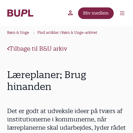
G
å
Bliv medlem
t
BUPL.dk
A-kassen
Lokal fagforening
i
B
l
Børn & Unge
Find artikler i Børn & Unge-arkivet
r
h
ø
o
Tilbage til B&U arkiv
v
d
e
k
d
r
Læreplaner; Brug
i
u
n
hinanden
m
d
m
h
o
e
Det er godt at udveksle ideer på tværs af
l
d
institutionerne i kommunerne, når
læreplanerne skal udarbejdes, lyder rådet