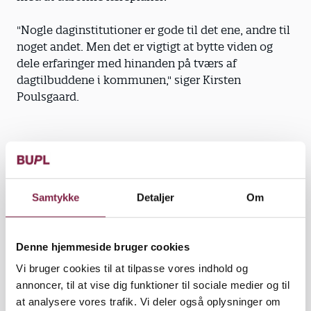
"Nogle daginstitutioner er gode til det ene, andre til
noget andet. Men det er vigtigt at bytte viden og
dele erfaringer med hinanden på tværs af
dagtilbuddene i kommunen," siger Kirsten
Poulsgaard.
Bredde i pædagogikken. Kirsten Poulsgaard
opfordrer institutionerne til at se de pædagogiske
læreplaner som en mulighed for at arbejde mere
Samtykke
Detaljer
Om
bredt - med barnets alsidige
personlighedsudvikling.
Denne hjemmeside bruger cookies
"Der har været en tendens til, at dagtilbuddene
Vi bruger cookies til at tilpasse vores indhold og
specialiserede sig. Nogle arbejdede med naturen,
annoncer, til at vise dig funktioner til sociale medier og til
andre med kunst og andre med noget tredje.
at analysere vores trafik. Vi deler også oplysninger om