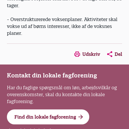
tager.
- Overstrukturerede voksenplaner. Aktiviteter skal
vokse ud af børns interesser, ikke af de voksnes
planer.
Opens in a new window
Opens in a new win
Opens in a
Udskriv
Del
Kontakt din lokale fagforening
Har du faglige spørgsmål om løn, arbejdsvilkår og
overenskomster, skal du kontakte din lokale
fagforening.
Find din lokale fagforening