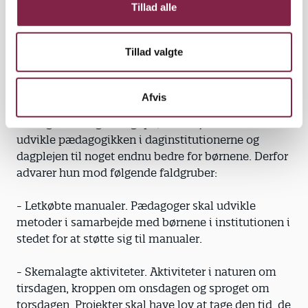
det fylder.
Tillad alle
Tillad valgte
Læreplaners faldgruber
Afvis
I arbejdet med læreplaner lægger Kirsten
Poulsgaard meget vægt på, at de nye mål skal
udvikle pædagogikken i daginstitutionerne og
dagplejen til noget endnu bedre for børnene. Derfor
advarer hun mod følgende faldgruber:
- Letkøbte manualer. Pædagoger skal udvikle
metoder i samarbejde med børnene i institutionen i
stedet for at støtte sig til manualer.
- Skemalagte aktiviteter. Aktiviteter i naturen om
tirsdagen, kroppen om onsdagen og sproget om
torsdagen. Projekter skal have lov at tage den tid, de