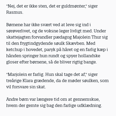
"Nej, det er ikke sten, det er guldmønter," siger
Rasmus.
Børnene har ikke svært ved at leve sig ind i
sørøverlivet, og de voksne leger livligt med. Under
skattejagten forvandler pædagog Majolein Thur sig
til den frygtindgydende søulk Skævben. Med
ketchup i hovedet, paryk på håret og en farlig kæp i
hånden springer hun rundt og spyer hollandske
gloser efter børnene, så de bliver rigtig bange.
"Marjolein er farlig. Hun skal tage det af," siger
treårige Klara grædende, da de møder søulken, som
vil forsvare sin skat.
Andre børn var længere tid om at gennemskue,
hvem der gemte sig bag den farlige udklædning.