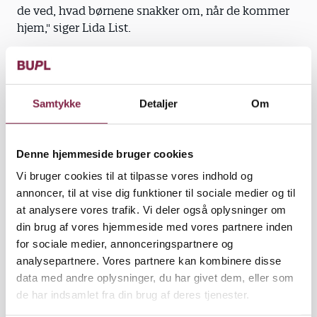
de ved, hvad børnene snakker om, når de kommer
hjem," siger Lida List.
Stille børn blomstrer op. I hverdagen passer cirka
Samtykke
Detaljer
Om
tre pædagoger børnehavens 20 børn, men på
kolonien er hele ni voksne med. Foruden
Myretuens tre faste medarbejdere er også en
Denne hjemmeside bruger cookies
militærnægter, en studerende, en vikar og tre
Vi bruger cookies til at tilpasse vores indhold og
pædagoger fra Ryslinge Friskoles fritidsklub med
annoncer, til at vise dig funktioner til sociale medier og til
på koloni.
at analysere vores trafik. Vi deler også oplysninger om
din brug af vores hjemmeside med vores partnere inden
"At vi er sammen her giver meget mere, end hvis vi
for sociale medier, annonceringspartnere og
holdt personaleseminar en aften i Myretuen. Når vi
analysepartnere. Vores partnere kan kombinere disse
er sammen døgnet rundt, lærer vi at give plads til,
data med andre oplysninger, du har givet dem, eller som
at man kan være tvær eller træt. Vi har delt
de har indsamlet fra din brug af deres tjenester.
opgaverne mellem os, sådan at nogle laver det
praktiske, og andre sørger for aktiviteter, men vi