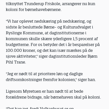
tilknyttet Trunderup Friskole, arrangerer nu kun
koloni for børnehavebørnene.
"Vi har oplevet nedskæring på nedskæring, og
sidste år besluttede Børne- og Kulturudvalget i
Ryslinge Kommune, at daginstitutionerne i
kommunen skulle skære yderligere 1,5 procent af
budgetterne. For os betyder det i år besparelser på
100.000 kroner, og det kan især mærkes på de
sjove aktiviteter," siger daginstitutionsleder Bjørn
Pihl Trane.
"Jeg er nødt til at prioritere løn og daglige
driftsomkostninger fremfor kolonien," siger han.
Ligesom Myretuen er han nødt til at bede
forældrene bidrage, når børnehaven skal på koloni.
"Det kan jeg, fordi Vulkanhuset er en