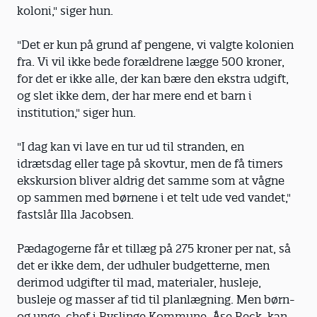
koloni," siger hun.
"Det er kun på grund af pengene, vi valgte kolonien
fra. Vi vil ikke bede forældrene lægge 500 kroner,
for det er ikke alle, der kan bære den ekstra udgift,
og slet ikke dem, der har mere end et barn i
institution," siger hun.
"I dag kan vi lave en tur ud til stranden, en
idrætsdag eller tage på skovtur, men de få timers
ekskursion bliver aldrig det samme som at vågne
op sammen med børnene i et telt ude ved vandet,"
fastslår Illa Jacobsen.
Pædagogerne får et tillæg på 275 kroner per nat, så
det er ikke dem, der udhuler budgetterne, men
derimod udgifter til mad, materialer, husleje,
busleje og masser af tid til planlægning. Men børn-
og unge-chef i Ryslinge Kommune, Åse Reck, kan