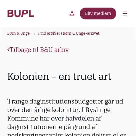
G
å
Bliv medlem
t
BUPL.dk
A-kassen
Lokal fagforening
i
B
l
Børn & Unge
Find artikler i Børn & Unge-arkivet
r
h
ø
o
Tilbage til B&U arkiv
v
d
e
k
d
r
Kolonien - en truet art
i
u
n
m
d
m
h
Trange daginstitutionsbudgetter går ud
o
e
over den årlige kolonitur. I Ryslinge
l
Kommune har over halvdelen af
d
daginstitutionerne på grund af
nedskæringer valgt kolonien delvist eller