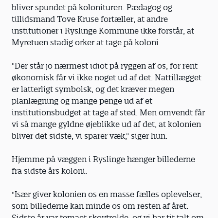
bliver spundet på kolonituren. Pædagog og
tillidsmand Tove Kruse fortæller, at andre
institutioner i Ryslinge Kommune ikke forstår, at
Myretuen stadig orker at tage på koloni.
"Der står jo nærmest idiot på ryggen af os, for rent
økonomisk får vi ikke noget ud af det. Nattillægget
er latterligt symbolsk, og det kræver megen
planlægning og mange penge ud af et
institutionsbudget at tage af sted. Men omvendt får
vi så mange gyldne øjeblikke ud af det, at kolonien
bliver det sidste, vi sparer væk," siger hun.
Hjemme på væggen i Ryslinge hænger billederne
fra sidste års koloni.
"Især giver kolonien os en masse fælles oplevelser,
som billederne kan minde os om resten af året.
Sidste år var temaet skovtrolde, og vi har tit talt om,