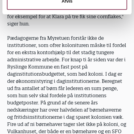
Afvis
hinanden. Nye venskaber udvikles, og de store
nusser om de små. I morges sørgede Emilie på fem
for eksempel for at Klara på tre fik sine cornflakes,"
siger hun.
Pædagogerne fra Myretuen forstår ikke de
institutioner, som ofrer kolonituren måske til fordel
for en ekstra kontorhjælp til det stadig tungere
administrative arbejde. For knap ti år siden var der i
Ryslinge Kommune en fast post på
daginstitutionsbudgettet, som hed koloni. I dag er
der økonomistyring i daginstitutionerne. Beregnet
ud fra antallet af børn får lederen en sum penge,
som hun selv skal fordele på institutionens
budgetposter. På grund af de senere års
nedskæringer har over halvdelen af børnehaverne
og fritidsinstitutionerne i dag sparet kolonien væk.
Fire ud af ni børnehaver tager slet ikke på koloni, og
Vulkanhuset, der både er en børnehave og en SFO