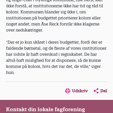
ikke forstå, at institutionerne ikke har tid og råd til
koloni. Kommunen blander sig ikke i, om
institutionen på budgettet prioriterer koloni eller
noget andet, men Åse Reck forstår ikke klagerne
over nedskæringer.
"Der er jo kun skåret i deres budgetter, fordi der er
faldende børnetal, og de fleste af vores institutioner
har sidste år haft overskud i regnskabet. De har
altså haft mulighed for at disponere, så de kunne
komme på koloni, hvis det var det, de ville," siger
hun.
Opens in a new window
Opens in a new win
Opens in a
Udskriv
Del
Kontakt din lokale fagforening