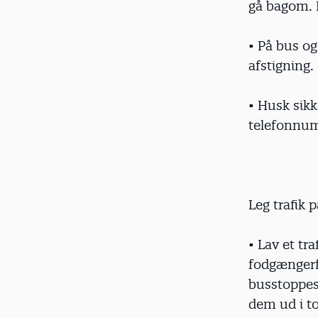
gå bagom. E
• På bus o
afstigning.
• Husk sik
telefonnu
Leg trafik 
• Lav et tra
fodgængerfe
busstoppest
dem ud i t