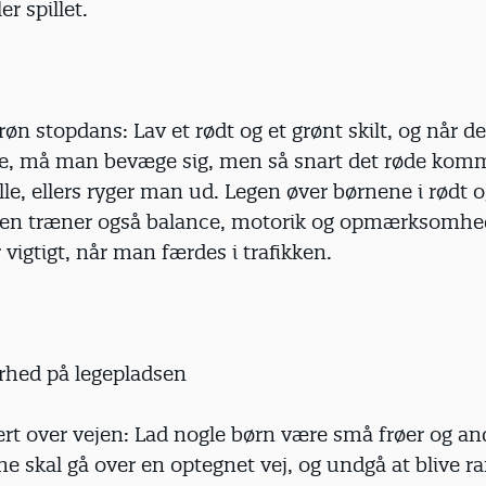
er spillet.
røn stopdans: Lav et rødt og et grønt skilt, og når d
ppe, må man bevæge sig, men så snart det røde komm
lle, ellers ryger man ud. Legen øver børnene i rødt 
 men træner også balance, motorik og opmærksomhed
igtigt, når man færdes i trafikken.
rhed på legepladsen
ert over vejen: Lad nogle børn være små frøer og a
rne skal gå over en optegnet vej, og undgå at blive r