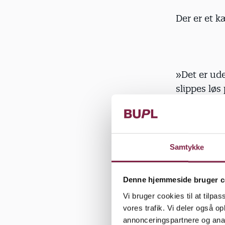
Der er et k
»Det er ude
slippes løs
tidligt, fo
en vigtig o
bidrage til
Samtykke
Denne hjemmeside bruger c
Tips på tu
Vi bruger cookies til at tilpas
vores trafik. Vi deler også 
• Tal om ste
annonceringspartnere og anal