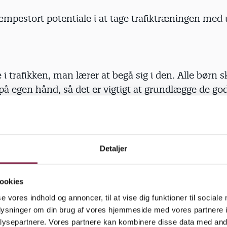
æmpestort potentiale i at tage trafiktræningen med 
 i trafikken, man lærer at begå sig i den. Alle børn 
 på egen hånd, så det er vigtigt at grundlægge de go
r de hænger ved, når børnene bliver større. Her har f
pgave, men pædagoger kan hjælpe, og det vil vi ogs
 med vores nye materialer,« siger Pernille Ehlers.
Detaljer
ookies
ren
se vores indhold og annoncer, til at vise dig funktioner til sociale
oplysninger om din brug af vores hjemmeside med vores partnere i
der i trafikken: Hvilke trafikanter går eller kører hv
ysepartnere. Vores partnere kan kombinere disse data med andr