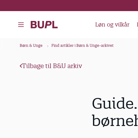
G
å
t
Løn og vilkår
i
l
B
Børn & Unge
Find artikler i Børn & Unge-arkivet
h
r
o
ø
v
Tilbage til B&U arkiv
d
e
k
d
i
r
Guide.
n
u
d
m
børne
h
m
o
e
l