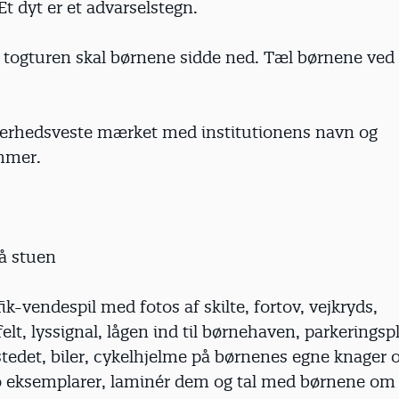
t dyt er et advarselstegn.
g togturen skal børnene sidde ned. Tæl børnene ved
kerhedsveste mærket med institutionens navn og
mmer.
på stuen
fik-vendespil med fotos af skilte, fortov, vejkryds,
lt, lyssignal, lågen ind til børnehaven, parkeringsp
edet, biler, cykelhjelme på børnenes egne knager o
o eksemplarer, laminér dem og tal med børnene om 