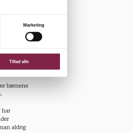
rafikken.
n pr.
Marketing
te lærer af
Tillad alle
rer børnene
.
r har
nder
man aldrig