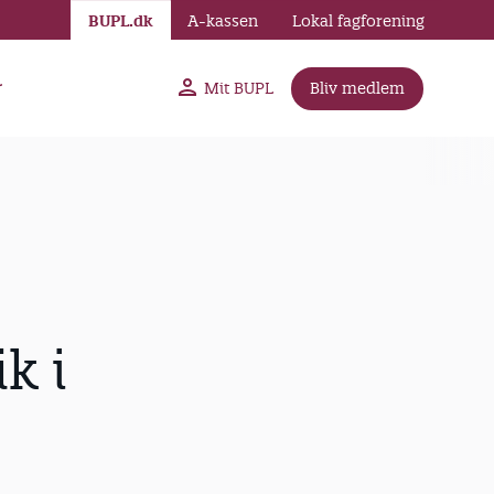
BUPL.dk
A-kassen
Lokal fagforening
r
Mit BUPL
Bliv medlem
k i