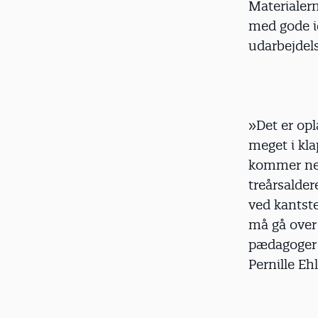
Materialern
med gode id
udarbejdels
»Det er opl
meget i kla
kommer ned 
treårsalder
ved kantste
må gå over 
pædagoger e
Pernille Ehl