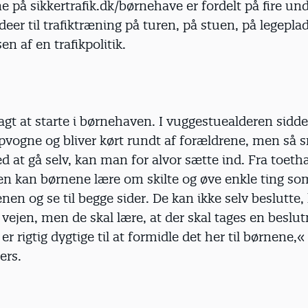
e på sikkertrafik.dk/børnehave er fordelt på fire un
eer til trafiktræning på turen, på stuen, på legeplad
en af en trafikpolitik.
agt at starte i børnehaven. I vuggestuealderen sidd
pvogne og bliver kørt rundt af forældrene, men så s
at gå selv, kan man for alvor sætte ind. Fra toethal
en kan børnene lære om skilte og øve enkle ting so
nen og se til begge sider. De kan ikke selv beslutte
vejen, men de skal lære, at der skal tages en beslut
r rigtig dygtige til at formidle det her til børnene,« 
ers.