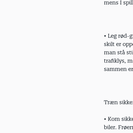
mens I spill
• Leg rød-g
skilt er o
man stå sti
trafiklys,
sammen er v
Træn sikke
• Kom sikk
biler. Frøe