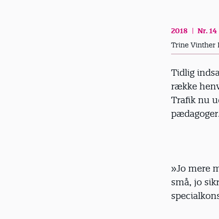
d
2018
Nr. 14
Trine Vinther
Tidlig inds
række henv
Trafik nu u
pædagoger
»Jo mere m
små, jo sik
specialkons