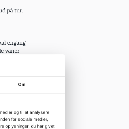
ud på tur.
skal engang
de vaner
orældrene
å gerne
Om
 medier og til at analysere
nden for sociale medier,
or?
e oplysninger, du har givet