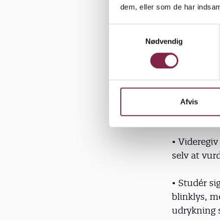
dem, eller som de har indsaml
• Vær’ mind
S
Hav som mi
Nødvendig
a
voksen.
m
t
• Lad de st
y
de store.
k
k
Afvis
e
• Stands he
v
a
• Videregiv
l
selv at vur
g
• Studér si
blinklys, 
udrykning s