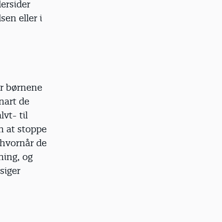
dersider
sen eller i
er børnene
nart de
vt- til
m at stoppe
, hvornår de
ning, og
siger