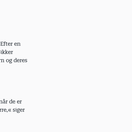
 Efter en
ikker
rn og deres
når de er
rre,« siger