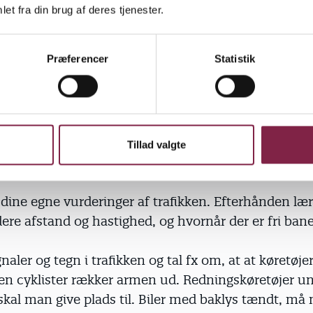
et fra din brug af deres tjenester.
st to voksne, og lad aldrig børnene gå yderst mod t
nimum voksne i fortrop og bagtrop. Gå med få bør
Præferencer
Statistik
ørste børn gå med de mindste i hånden, så de minds
Tillad valgte
lt op, når I skal over vejen.
 dine egne vurderinger af trafikken. Efterhånden læ
dere afstand og hastighed, og hvornår der er fri bane
gnaler og tegn i trafikken og tal fx om, at at køretøje
men cyklister rækker armen ud. Redningskøretøjer u
kal man give plads til. Biler med baklys tændt, må 