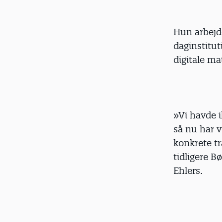
Hun arbejd
daginstitut
digitale mat
»Vi havde i
så nu har v
konkrete tr
tidligere B
Ehlers.