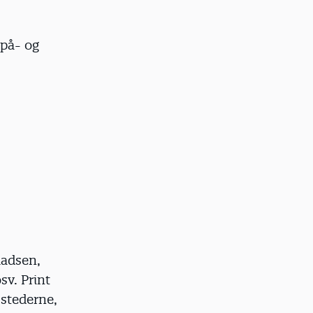
 på- og
ladsen,
sv. Print
stederne,