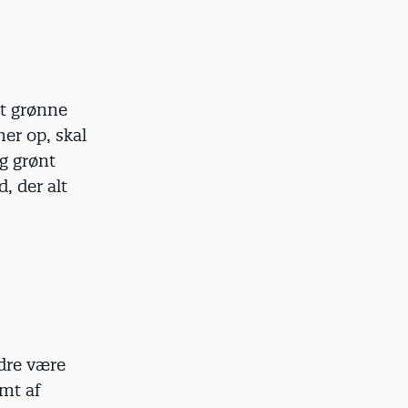
et grønne
er op, skal
og grønt
, der alt
ndre være
amt af