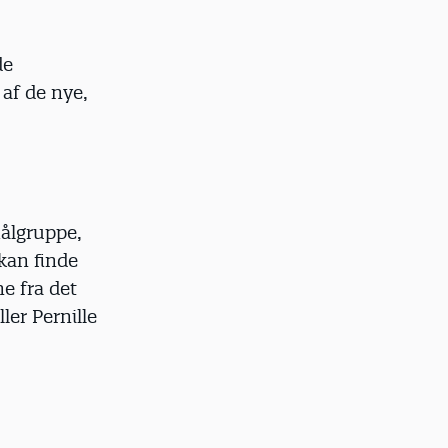
de
af de nye,
målgruppe,
 kan finde
e fra det
ler Pernille