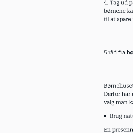
4. Tag ud 
børnene kan
til at spare
5 råd fra 
Børnehuset
Derfor har 
valg man ka
Brug na
En presenni