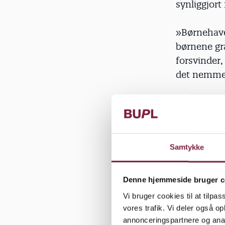
synliggjort
»Børnehaveb
børnene gra
forsvinder,
det nemmer
Ekspertens
Samtykke
Denne hjemmeside bruger c
1. Gør det 
Vi bruger cookies til at tilpas
gavne miljø
vores trafik. Vi deler også 
buske, lave
annonceringspartnere og anal