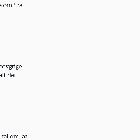
 om 'fra
edygtige
lt det,
tal om, at