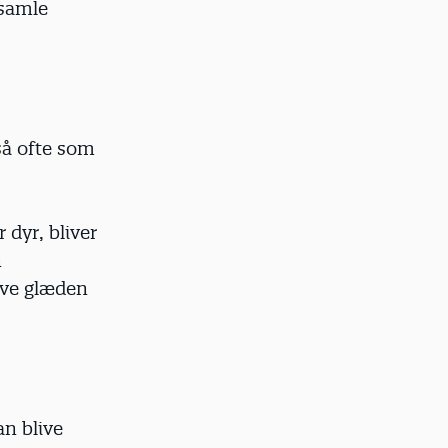
 samle
så ofte som
 dyr, bliver
n
ve glæden
an blive