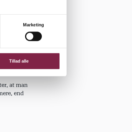
Marketing
løb. Når
er virke
Tillad alle
ter, at man
mere, end