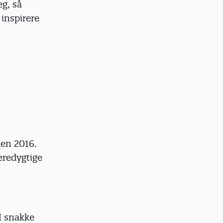
g, så
 inspirere
en 2016.
æredygtige
 I snakke