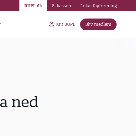
BUPL.dk
A-kassen
Lokal fagforening
r
Mit BUPL
Bliv medlem
ma ned