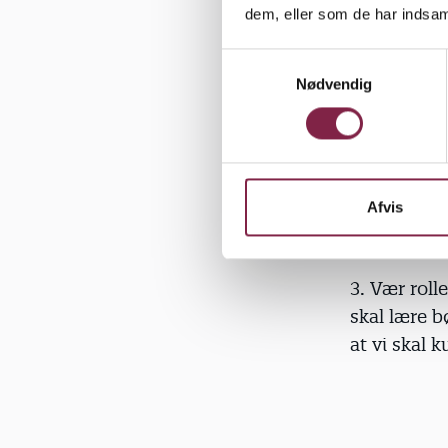
sokkedyr o
dem, eller som de har indsaml
S
Nødvendig
a
m
2. Man skal
t
børnene får
y
mindre skr
k
k
Afvis
e
v
a
3. Vær roll
l
skal lære 
g
at vi skal 