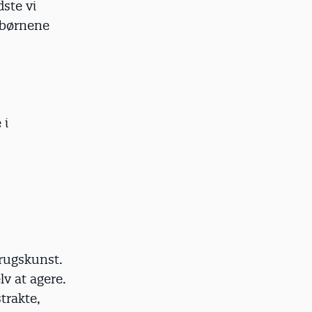
dste vi
 børnene
 i
brugskunst.
v at agere.
trakte,