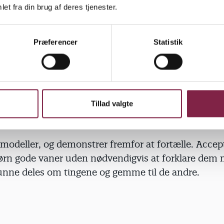
g mælkekartoner til karsebakker.
et fra din brug af deres tjenester.
Præferencer
Statistik
 ikke tro, at børn er for små til at få viden om kreds
 gode vaner fra en tidlig alder, kan klimaforandring
æmmende, når de bliver ældre.
Tillad valgte
emodeller, og demonstrer fremfor at fortælle. Accep
børn gode vaner uden nødvendigvis at forklare dem 
kunne deles om tingene og gemme til de andre.