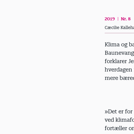
d
2019
Nr. 8
Cæcilie Kalle
Klima og b
Baunevange
forklarer 
hverdagen 
mere bæredy
»Det er fo
ved klimafo
fortæller o