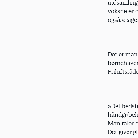
indsamling 
voksne er 
også,« sige
Der er mang
børnehaven,
Friluftsråde
»Det bedste 
håndgribeli
Man taler 
Det giver g