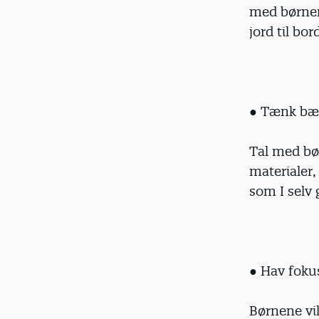
med børnen
jord til bord
● Tænk bær
Tal med bø
materialer,
som I selv 
● Hav foku
Børnene vi