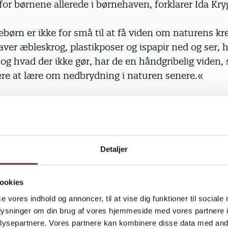
 for børnene allerede i børne­haven, forklarer Ida Kry
ørn er ikke for små til at få viden om naturens kr
ver æbleskrog, plastikposer og ispapir ned og ser, 
 og hvad der ikke gør, har de en håndgribelig viden,
e at lære om nedbrydning i naturen senere.«
 bedste råd
Detaljer
ookies
konkret, og gør det til en succesoplevelse at hjælpe
se vores indhold og annoncer, til at vise dig funktioner til sociale
et. Man kan samle affald, lave genbrugsting eller k
oplysninger om din brug af vores hjemmeside med vores partnere i
 bihoteller eller få forældrene til at komme med sokk
ysepartnere. Vores partnere kan kombinere disse data med andr