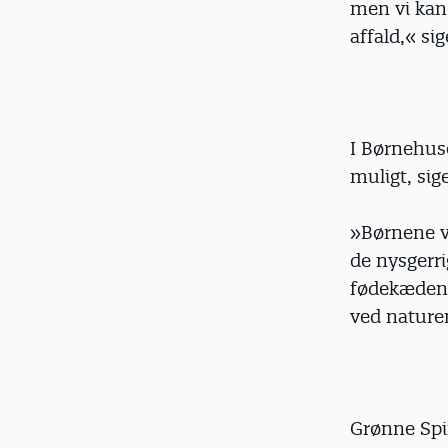
men vi kan 
affald,« si
I Børnehus
muligt, sig
»Børnene ve
de nysgerr
fødekæden
ved naturen
Grønne Spi