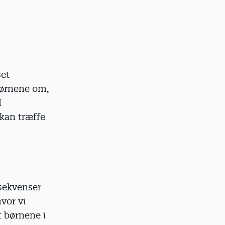
set
børnene om,
I
kan træffe
nsekvenser
vor vi
t børnene i