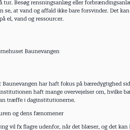
på tur. Besøg rensningsanlæg eller forbrændingsanlæ
 se, at vand og affald ikke bare forsvinder. Det kan
 på el, vand og ressourcer.
børnehuset Baunevangen
 Baunevangen har haft fokus på bæredygtighed sid
institutionen haft mange overvejelser om, hvilke b
n træffe i daginstitutionerne.
turen og dens fænomener
ng vil fx flagre udenfor, når det blæser, og det kan