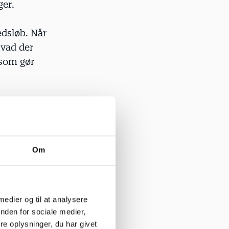
ger.
edsløb. Når
hvad der
 som gør
Om
 naturen og
 medier og til at analysere
unst, plante
nden for sociale medier,
er til
e oplysninger, du har givet