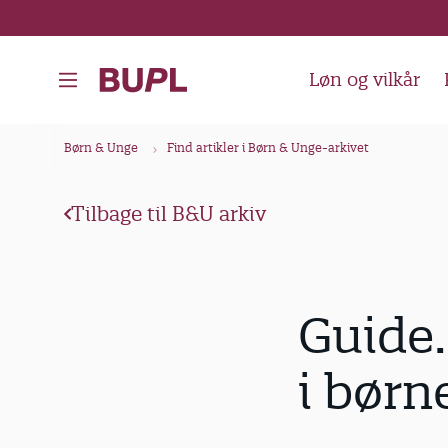
G
å
t
Løn og vilkår
i
l
B
Børn & Unge
Find artikler i Børn & Unge-arkivet
h
r
o
ø
v
Tilbage til B&U arkiv
d
e
k
d
i
r
Guide.
n
u
d
m
i børn
h
m
o
e
l