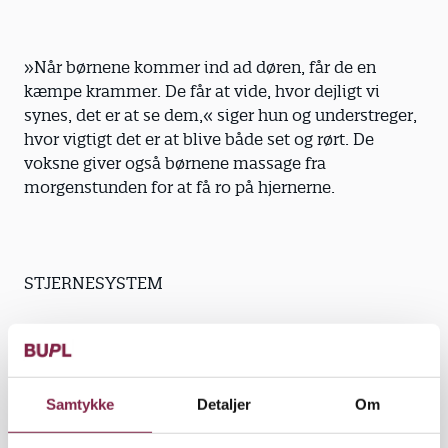
»Når børnene kommer ind ad døren, får de en
kæmpe krammer. De får at vide, hvor dejligt vi
synes, det er at se dem,« siger hun og understreger,
hvor vigtigt det er at blive både set og rørt. De
voksne giver også børnene massage fra
morgenstunden for at få ro på hjernerne.
STJERNESYSTEM
Pædagogerne arbejder systematisk med belønning.
De har udviklet et stjernesystem, hvor børnene får
en kridtstjerne på tavlen ud for deres navn for
positiv opførsel. Det kan være at løse sine opgaver,
Samtykke
Detaljer
Om
tage bøgerne frem eller lade være med at afbryde,