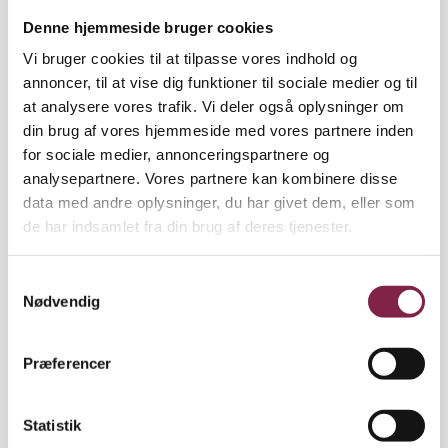
alt efter hvad eleven har svært ved. På den måde
kan børnene se det visualiseret udenfor sig selv, om
Denne hjemmeside bruger cookies
de har en god eller en dårlig dag. Det er godt, fordi
Vi bruger cookies til at tilpasse vores indhold og
mange af børnene har svært ved at mærke sig selv,
annoncer, til at vise dig funktioner til sociale medier og til
forklarer Pia Hass.
at analysere vores trafik. Vi deler også oplysninger om
din brug af vores hjemmeside med vores partnere inden
for sociale medier, annonceringspartnere og
analysepartnere. Vores partnere kan kombinere disse
»Oppe i det ene hjørne af vores store tavle står
data med andre oplysninger, du har givet dem, eller som
hvert barns navn, og så får de en kridtstjerne. Hvis
de har indsamlet fra din brug af deres tjenester.
de for eksempel skal have vikar, så fortæller vi dem
på forhånd, at de får fem stjerner, hvis vikaren
S
fortæller os, at det er gået godt. Så er der nogle, der
Nødvendig
a
lykkes med at få fem stjerner, mens andre måske
m
kun får to.«
t
Præferencer
y
k
k
Statistik
BELØNNING MOTIVERER