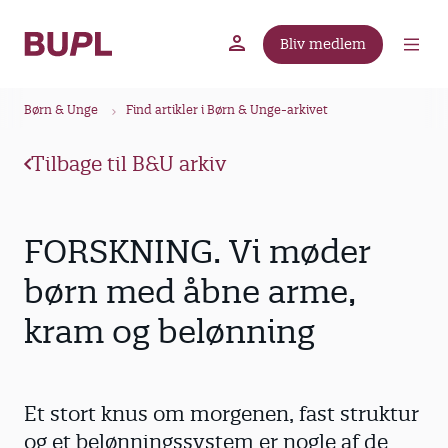
G
å
Bliv medlem
t
BUPL.dk
A-kassen
Lokal fagforening
i
B
l
Børn & Unge
Find artikler i Børn & Unge-arkivet
r
h
ø
o
Tilbage til B&U arkiv
v
d
e
k
d
r
FORSKNING. Vi møder
i
u
n
børn med åbne arme,
m
d
kram og belønning
m
h
o
e
l
d
Et stort knus om morgenen, fast struktur
og et belønningssystem er nogle af de