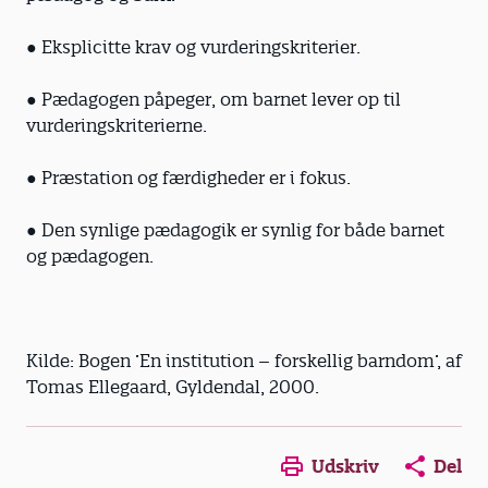
● Eksplicitte krav og vurderingskriterier.
● Pædagogen påpeger, om barnet lever op til
vurderingskriterierne.
● Præstation og færdigheder er i fokus.
● Den synlige pædagogik er synlig for både barnet
og pædagogen.
Kilde: Bogen ’En institution – forskellig barndom’, af
Tomas Ellegaard, Gyldendal, 2000.
Opens in a new window
Opens in a new win
Opens in a
Udskriv
Del