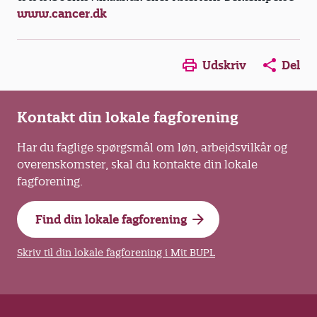
www.cancer.dk
Opens in a new window
Opens in a new win
Opens in a
Udskriv
Del
Kontakt din lokale fagforening
Har du faglige spørgsmål om løn, arbejdsvilkår og
overenskomster, skal du kontakte din lokale
fagforening.
Find din lokale fagforening
Skriv til din lokale fagforening i Mit BUPL