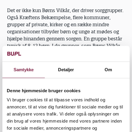
Det er ikke kun Børns Vilkår, der driver sorggrupper.
Også Kræftens Bekæmpelse, flere kommuner,
grupper af private, kirker og en række mindre
organisationer tilbyder børn og unge at mødes og
hjælpe hinanden gennem sorgen. En gruppe består
typisk af 8-12 børn. I de grupper, som Børns Vilkår
driver, mødes de typisk nogle timer en gang hver
tredje uge.
Samtykke
Detaljer
Om
Stort behov. Cirka 4000 børn og unge mister hvert
Denne hjemmeside bruger cookies
år et nært familiemedlem. Og selvom mange skoler
Vi bruger cookies til at tilpasse vores indhold og
og børnehaver har sorgplaner og sorgberedskaber,
annoncer, til at vise dig funktioner til sociale medier og til
er det langt fra nok til at hjælpe børnene og de unge
at analysere vores trafik. Vi deler også oplysninger om
til at komme videre efter at have mistet et nært
din brug af vores hjemmeside med vores partnere inden
familiemedlem, mener psykoterapeut Karen
for sociale medier, annonceringspartnere og
Nielsen.