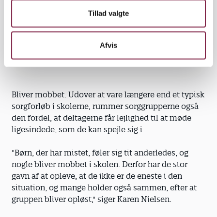
"Som regel går der måneder, inden barnet eller den
Tillad valgte
unge har fundet sig selv igen og kan tale med andre
om det, der er sket. Derfor anbefaler vi direkte, at de
Afvis
venter med at komme."
Bliver mobbet. Udover at vare længere end et typisk
sorgforløb i skolerne, rummer sorggrupperne også
den fordel, at deltagerne får lejlighed til at møde
ligesindede, som de kan spejle sig i.
"Børn, der har mistet, føler sig tit anderledes, og
nogle bliver mobbet i skolen. Derfor har de stor
gavn af at opleve, at de ikke er de eneste i den
situation, og mange holder også sammen, efter at
gruppen bliver opløst," siger Karen Nielsen.