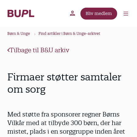
G
å
Bliv medlem
t
BUPL.dk
A-kassen
Lokal fagforening
i
B
l
Børn & Unge
Find artikler i Børn & Unge-arkivet
r
h
ø
o
Tilbage til B&U arkiv
v
d
e
k
d
r
Firmaer støtter samtaler
i
u
n
om sorg
m
d
m
h
o
e
Med støtte fra sponsorer regner Børns
l
d
Vilkår med at tilbyde 300 børn, der har
mistet, plads i en sorggruppe inden året