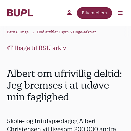
G
å
Bliv medlem
t
BUPL.dk
A-kassen
Lokal fagforening
i
B
l
Børn & Unge
Find artikler i Børn & Unge-arkivet
r
h
ø
o
Tilbage til B&U arkiv
v
d
e
k
d
r
Albert om ufrivillig deltid:
i
u
n
Jeg bremses i at udøve
m
d
min faglighed
m
h
o
e
l
d
Skole- og fritidspædagog Albert
Christensen vil ligesom 200.000 andre