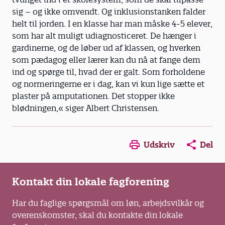
sig – og ikke omvendt. Og inklusionstanken falder
helt til jorden. I en klasse har man måske 4-5 elever,
som har alt muligt udiagnosticeret. De hænger i
gardinerne, og de løber ud af klassen, og hverken
som pædagog eller lærer kan du nå at fange dem
ind og spørge til, hvad der er galt. Som forholdene
og normeringerne er i dag, kan vi kun lige sætte et
plaster på amputationen. Det stopper ikke
blødningen,« siger Albert Christensen.
Opens in a new window
Opens in a new win
Opens in a
Udskriv
Del
Kontakt din lokale fagforening
Har du faglige spørgsmål om løn, arbejdsvilkår og
overenskomster, skal du kontakte din lokale