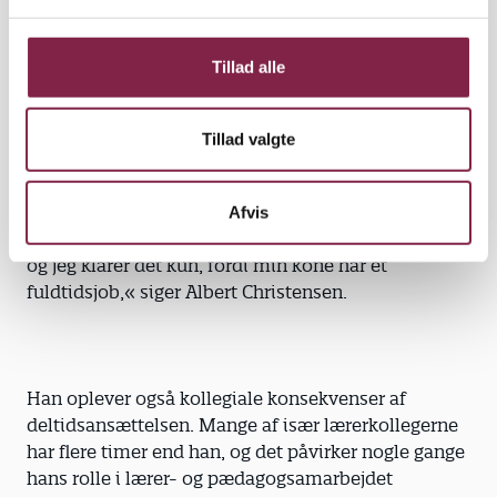
l
g
Det går ikke alene ud over hans muligheder for at
Tillad alle
være den pædagog, han gerne vil være. Det rammer
ham også på pengepungen.
Tillad valgte
»Det har enorme konsekvenser for mig, hvis jeg
Afvis
skal blive meget længere på den løn, jeg har i dag,
og jeg klarer det kun, fordi min kone har et
fuldtidsjob,« siger Albert Christensen.
Han oplever også kollegiale konsekvenser af
deltidsansættelsen. Mange af især lærerkollegerne
har flere timer end han, og det påvirker nogle gange
hans rolle i lærer- og pædagogsamarbejdet