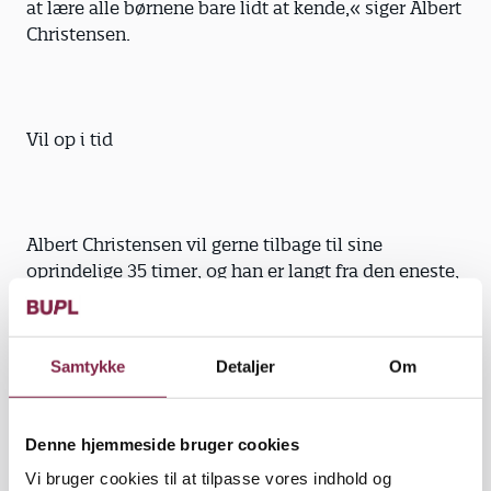
at lære alle børnene bare lidt at kende,« siger Albert
Christensen.
Vil op i tid
Albert Christensen vil gerne tilbage til sine
oprindelige 35 timer, og han er langt fra den eneste,
som gerne vil op i arbejdstid.
Kort før årsskiftet viste en undersøgelse ­baseret på
Samtykke
Detaljer
Om
tal fra Danmarks Statistik, at op mod 200.000
danskere gerne vil arbejde flere timer. Og det ­gælder
også for en stor del af pæda­gogerne, viser en ny
Denne hjemmeside bruger cookies
BUPL-survey foretaget blandt 473 pæda­goger i
Vi bruger cookies til at tilpasse vores indhold og
december 2018.