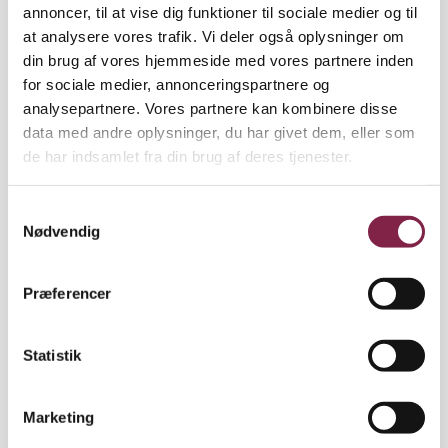
annoncer, til at vise dig funktioner til sociale medier og til
at analysere vores trafik. Vi deler også oplysninger om
I surveyen svarer 56 procent, at de i dag er deltids­
din brug af vores hjemmeside med vores partnere inden
ansatte, og langt de fleste, 85 procent, har selv valgt
for sociale medier, annonceringspartnere og
det. Men spørger man de 85 procent, om de ville
analysepartnere. Vores partnere kan kombinere disse
arbejde mere, hvis deres arbejdsvilkår var bedre, så
data med andre oplysninger, du har givet dem, eller som
svarer 21 procent, at de ville være klar til at gå på
de har indsamlet fra din brug af deres tjenester.
fuldtid. 38 procent siger, at de i så fald var parat til
en mindre stigning i arbejdstiden. Samlet svarer det
til, at 59 procent af de deltidsansatte pædagoger
S
gerne vil gå op i tid.
Nødvendig
a
m
t
Præferencer
y
Konsekvenser
k
k
Statistik
e
v
Marketing
For mange er det dog ikke muligt, og heller ikke
a
Albert Christensen kan få lov.