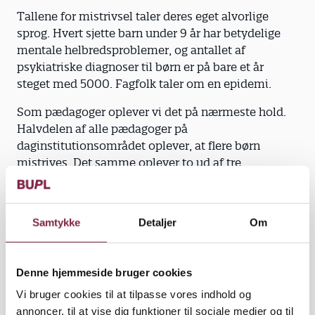
Tallene for mistrivsel taler deres eget alvorlige
sprog. Hvert sjette barn under 9 år har betydelige
mentale helbredsproblemer, og antallet af
psykiatriske diagnoser til børn er på bare et år
steget med 5000. Fagfolk taler om en epidemi.
Som pædagoger oplever vi det på nærmeste hold.
Halvdelen af alle pædagoger på
daginstitutionsområdet oplever, at flere børn
mistrives. Det samme oplever to ud af tre
pædagoger i skolen.
Økonomisk krise eller ej. Vi hverken kan eller vil
Samtykke
Detaljer
Om
sætte debatten om velfærd og godt børneliv på
pause. Og det er med trivselskrisen, som det er med
klimakrisen: Hvis vi ikke handler i tide, bliver det
Denne hjemmeside bruger cookies
kun værre.
Vi bruger cookies til at tilpasse vores indhold og
Og for at citere statsministeren fra hendes
annoncer, til at vise dig funktioner til sociale medier og til