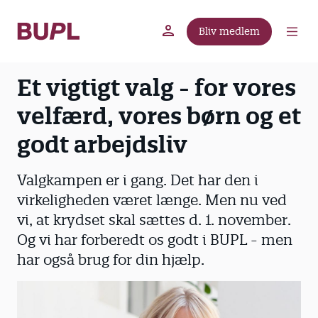
G
å
Bliv medlem
t
BUPL.dk
A-kassen
Lokal fagforening
i
l
Et vigtigt valg - for vores
h
velfærd, vores børn og et
o
v
godt arbejdsliv
e
d
Valgkampen er i gang. Det har den i
i
n
virkeligheden været længe. Men nu ved
d
vi, at krydset skal sættes d. 1. november.
h
Og vi har forberedt os godt i BUPL - men
o
har også brug for din hjælp.
l
d