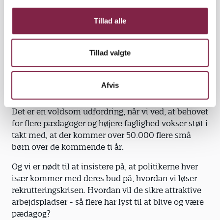
stuen, og pædagogandelen falder, så det nu kun er i
g
gennemsnit halvdelen af det pædagogiske
Tillad alle
personale i vores daginstitutioner, der har en
pædagoguddannelse.
Tillad valgte
Samtidig ser vi, at færre unge søger ind på
pædagoguddannelsen, og at flere kolleger forlader
faget i utide eller går ned i tid på grund af hårde
Afvis
arbejdsvilkår og en for ringe løn.
Det er en voldsom udfordring, når vi ved, at behovet
for flere pædagoger og højere faglighed vokser støt i
takt med, at der kommer over 50.000 flere små
børn over de kommende ti år.
Og vi er nødt til at insistere på, at politikerne hver
især kommer med deres bud på, hvordan vi løser
rekrutteringskrisen. Hvordan vil de sikre attraktive
arbejdspladser - så flere har lyst til at blive og være
pædagog?