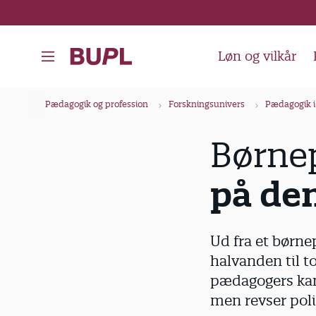
G
å
t
Løn og vilkår
i
l
B
Pædagogik og profession
Forskningsunivers
Pædagogik i
h
r
o
ø
Børnep
v
d
e
på den
k
d
i
r
n
u
Ud fra et børne
d
m
halvanden til t
h
m
pædagogers kamp
o
e
men revser poli
l