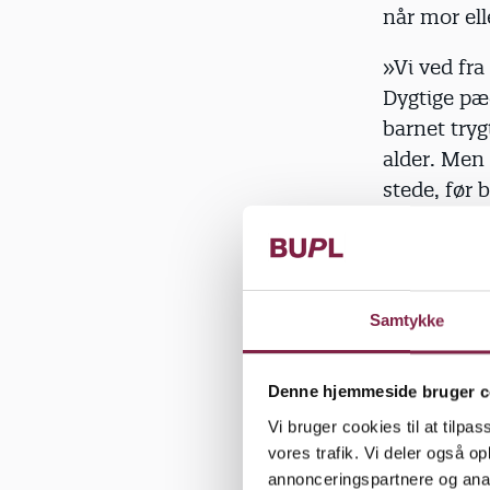
når mor ell
»Vi ved fra
Dygtige pæd
barnet trygt
alder. Men 
stede, før
kontinuerli
tilknytning
man bekymre
Brun Hans
Samtykke
Pædagoger
Denne hjemmeside bruger c
Samme beky
daginstitu
Vi bruger cookies til at tilpas
vores trafik. Vi deler også 
»Stor cadea
annonceringspartnere og anal