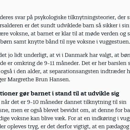
deres svar på psykologiske tilknytningsteorier, der si
salderen er det sundt udviklede barn så sikker i sin
mære voksne, at barnet er klar til at møde verden og s
børn samt knytte bånd til nye voksne i vuggestuen
det jo lidt underligt, at vi i Danmark har valgt, at bø
 de er omkring de 9-11 måneder. Det er her barslen s
også i den alder, at separationsangsten indtræder 
iger Margrethe Brun Hansen.
ioner gør barnet i stand til at udvikle sig
 når det er 9-10 måneder dannet tilknytning til sin
ne, men er også blevet bevidst om, at denne for ba
ige voksne kan blive væk. For at en indkøring i vug
lder opleves tryg, er det derfor vigtigt, at en pædagog