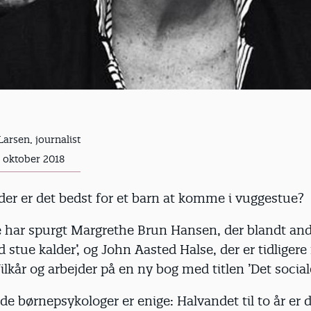
Larsen, journalist
. oktober 2018
lder er det bedst for et barn at komme i vuggestue?
har spurgt Margrethe Brun Hansen, der blandt and
d stue kalder’, og John Aasted Halse, der er tidliger
ilkår og arbejder på en ny bog med titlen ’Det social
de børnepsykologer er enige: Halvandet til to år er d