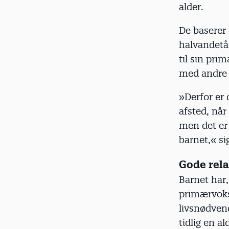
alder.
De baserer 
halvandetår
til sin pri
med andre 
»Derfor er 
afsted, når
men det er 
barnet,« s
Gode relat
Barnet har,
primærvoks
livsnødvend
tidlig en a