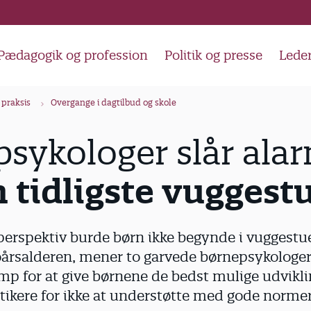
Pædagogik og profession
Politik og presse
Lede
 praksis
Overgange i dagtilbud og skole
sykologer slår ala
 tidligste vuggest
perspektiv burde børn ikke begynde i vuggestue
oårsalderen, mener to garvede børnepsykologer
 for at give børnene de bedst mulige udvikli
tikere for ikke at understøtte med gode normer