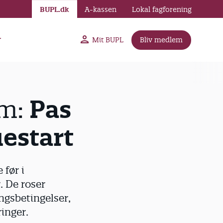
BUPL.dk
A-kassen
Lokal fagforening
r
Mit BUPL
Bliv medlem
Pas
rm:
uestart
 før i
. De roser
ngsbetingelser,
inger.