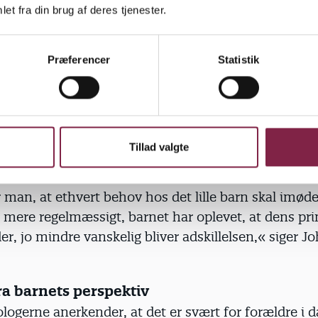
et fra din brug af deres tjenester.
n på trods af gentagne forringelser af deres vilkå
rmeringer. Men nu mærker jeg, at selv de dygtigste
ved at imødekomme børnenes behov. Det er skidt, li
Præferencer
Statistik
er et barn har, men det er værre, jo yngre barnet er,
kologisk litteratur advarede man mod, at en kraftig
ng ville skabe egocentriske børn, og man kunne fin
om: Jo mere børn får lov at skrige, jo bedre kirkesang
Tillad valgte
r man, at ethvert behov hos det lille barn skal im
o mere regelmæssigt, barnet har oplevet, at dens p
er, jo mindre vanskelig bliver adskillelsen,« siger J
fra barnets perspektiv
ogerne anerkender, at det er svært for forældre i d