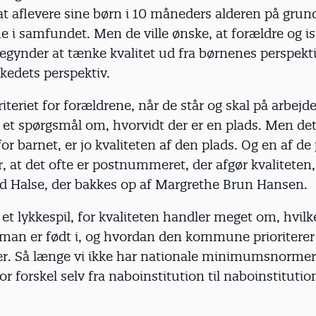
t aflevere sine børn i 10 måneders alderen på grun
e i samfundet. Men de ville ønske, at forældre og i
begynder at tænke kvalitet ud fra børnenes perspekt
kedets perspektiv.
riteriet for forældrene, når de står og skal på arbejde
t et spørgsmål om, hvorvidt der er en plads. Men det
or barnet, er jo kvaliteten af den plads. Og en af d
er, at det ofte er postnummeret, der afgør kvaliteten,
d Halse, der bakkes op af Margrethe Brun Hansen.
t et lykkespil, for kvaliteten handler meget om, hvil
n er født i, og hvordan den kommune prioriterer
r. Så længe vi ikke har nationale minimumsnormer
or forskel selv fra naboinstitution til naboinstitutio