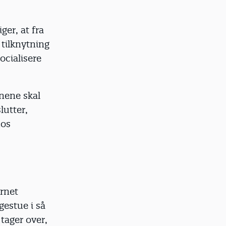
ger, at fra
 tilknytning
ocialisere
.
rnene skal
lutter,
hos
rnet
gestue i så
 tager over,