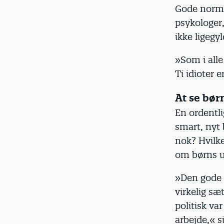
Gode norme
psykologer,
ikke ligegy
»Som i all
Ti idioter 
At se bør
En ordentlig
smart, nyt 
nok? Hvilke
om børns u
»Den gode 
virkelig sæ
politisk va
arbejde,« s