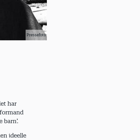
Pressefoto
et har
e formand
e barn’.
en ideelle