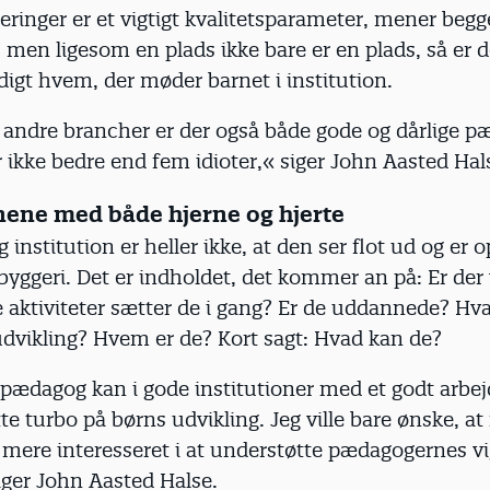
ringer er et vigtigt kvalitetsparameter, mener begg
 men ligesom en plads ikke bare er en plads, så er d
ldigt hvem, der møder barnet i institution.
e andre brancher er der også både gode og dårlige p
er ikke bedre end fem idioter,« siger John Aasted Hal
nene med både hjerne og hjerte
 institution er heller ikke, at den ser flot ud og er o
byggeri. Det er indholdet, det kommer an på: Er der
 aktiviteter sætter de i gang? Er de uddannede? Hv
dvikling? Hvem er de? Kort sagt: Hvad kan de?
pædagog kan i gode institutioner med et godt arbej
tte turbo på børns udvikling. Jeg ville bare ønske, a
r mere interesseret i at understøtte pædagogernes vi
iger John Aasted Halse.