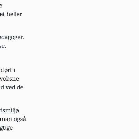
e
et heller
ædagoger.
se.
pført i
 voksne
ad ved de
dsmiljø
t man også
gtige