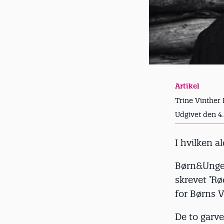
Artikel
Trine Vinther 
Udgivet den 4
I hvilken a
Børn&Unge 
skrevet ’Rø
for Børns V
De to garve