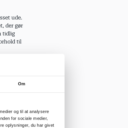
asset ude.
t, der gør
 tidlig
rhold til
 danne
e i dag, må
rgrethe
Om
fulgt
 medier og til at analysere
nden for sociale medier,
e til at
e oplysninger, du har givet