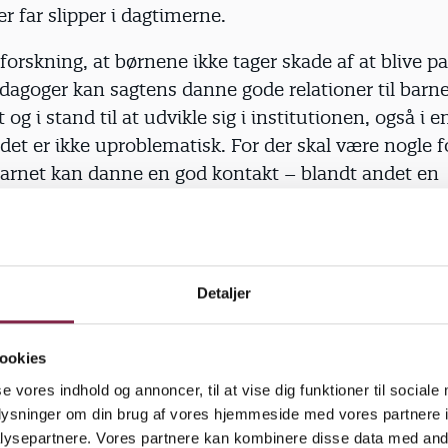
er far slipper i dagtimerne.
 forskning, at børnene ikke tager skade af at blive p
agoger kan sagtens danne gode relationer til barne
 og i stand til at udvikle sig i institutionen, også i en
det er ikke uproblematisk. For der skal være nogle fo
 barnet kan danne en god kontakt – blandt andet en
g voksen og god tid til pleje, nærvær og omsorg. At
 tager tid, og vender man blikket mod institutionern
t konstatere, at de forhold ikke er der,« siger Ma
en.
Detaljer
 lykkes trods dårlige normeringer
ookies
mring har John Aasted Halse, der i over 30 år har 
tionsområdet tæt.
se vores indhold og annoncer, til at vise dig funktioner til sociale
oplysninger om din brug af vores hjemmeside med vores partnere i
u til pædagogerne, som er lykkedes med at få tingen
ysepartnere. Vores partnere kan kombinere disse data med andr