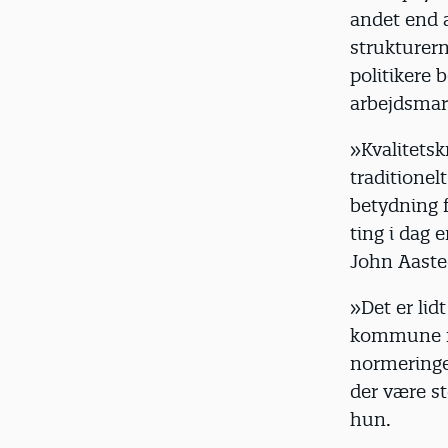
andet end a
strukturern
politikere 
arbejdsmar
»Kvalitetsk
traditionel
betydning f
ting i dag 
John Aaste
»Det er lid
kommune ma
normeringe
der være st
hun.