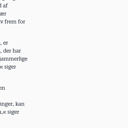
d af
sær
iv frem for
, er
, der har
e jammerlige
« siger
ken
inger, kan
n,« siger