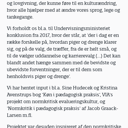
og lovgivning, der kunne føre til en kulturændring,
hvor alle hjælper med at ændre vores sprog, lege og
tankegange.
Vi forholdt os bl.a. til Undervisningsministeriet
konklusion fra 2017, hvor der står, at ’der i dag er en
række forskelle på, hvordan piger og drenge klarer
sig, og på de valg, de træffer, fra de er helt små, og
til de vælger uddannelse og karrierevalg (…) Det kan
blandt andet hænge sammen med de bevidste og
ubevidste forventninger, der er til dem som
henholdsvis piger og drenge’.
Vi har hentet input i bl.a. Sine Hudecek og Kristina
Avenstrups bog ’Køn i pædagogisk praksis’, VIA’s
projekt om normkritisk evalueringskultur, og
’Normkritik i pædagogisk praksis’ af Jacob Graack-
Larsen m.fl.
Projektet var desuden inspireret af den normkritiske