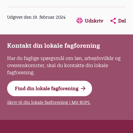
Vi ønsker, at Harmonien bliver en institution,
hvor vi skaber mulighedsrum for, at børnene
får vist, hvordan de kan tilgå hinanden, de
Opens in a new window
Opens in a new win
Opens in a
Udgivet den 19. februar 2024
Udskriv
Del
voksne og deres børnefællesskaber
uafhængigt af køn.
Kontakt din lokale fagforening
Har du faglige spørgsmål om løn, arbejdsvilkår og
overenskomster, skal du kontakte din lokale
fagforening.
Find din lokale fagforening
Skriv til din lokale fagforening i Mit BUPL