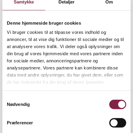
Samtykke
Detaljer
Om
en øjenåbner både for medarbejdere og forældre.
Det lærte vi:
Denne hjemmeside bruger cookies
Børnene tager hurtigt nye roller til sig
Vi bruger cookies til at tilpasse vores indhold og
Konsulenterne har bl.a. lært os at lave
annoncer, til at vise dig funktioner til sociale medier og til
legemanuskripter, hvor de voksne er aktive
at analysere vores trafik. Vi deler også oplysninger om
medskabere af legen ud fra et ønske om større
din brug af vores hjemmeside med vores partnere inden
bevidsthed om normkritiske kønsstereotyper.
for sociale medier, annonceringspartnere og
Manuskriptet skrives i et skema fra
analysepartnere. Vores partnere kan kombinere disse
Professionshøjskolen, hvor vi planlægger en
data med andre oplysninger, du har givet dem, eller som
aktivitet, som giver lige adgang til legefællesskaber.
de har indsamlet fra din brug af deres tjenester.
I legemanuskriptet kan pædagogen fx foreslå en
leg, hvor en dreng kan passe babyen, skifte ble osv.,
mens pigen ser tv. Fordelen ved et legemanuskript
S
Nødvendig
er også, at det kan bruges af alle, så hvis en
a
pædagog er syg en dag, kan vikaren tage over.
m
Projektet har desuden vist, at børnene hurtigt tager
t
Præferencer
de nye roller til sig og fx selv foreslår, at drengen
y