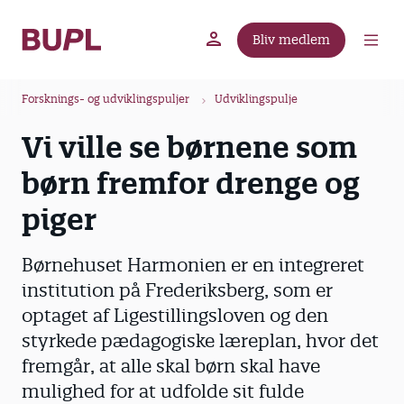
G
å
Bliv medlem
t
BUPL.dk
A-kassen
Lokal fagforening
i
B
l
Forsknings- og udviklingspuljer
Udviklingspulje
r
h
Vi ville se børnene som
ø
o
v
d
børn fremfor drenge og
e
k
d
piger
r
i
u
n
Børnehuset Harmonien er en integreret
m
d
institution på Frederiksberg, som er
m
h
optaget af Ligestillingsloven og den
o
e
l
styrkede pædagogiske læreplan, hvor det
d
fremgår, at alle skal børn skal have
mulighed for at udfolde sit fulde