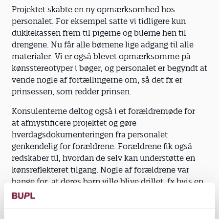
Projektet skabte en ny opmærksomhed hos
personalet. For eksempel satte vi tidligere kun
dukkekassen frem til pigerne og bilerne hen til
drengene. Nu får alle børnene lige adgang til alle
materialer. Vi er også blevet opmærksomme på
kønsstereotyper i bøger, og personalet er begyndt at
vende nogle af fortællingerne om, så det fx er
prinsessen, som redder prinsen.
Konsulenterne deltog også i et forældremøde for
at afmystificere projektet og gøre
hverdagsdokumenteringen fra personalet
genkendelig for forældrene. Forældrene fik også
redskaber til, hvordan de selv kan understøtte en
kønsreflekteret tilgang. Nogle af forældrene var
bange for, at deres barn ville blive drillet, fx hvis en
dreng gik i kjole. Men så talte vi om, at det faktisk er
meget almindeligt, at mindre drenge kan lide at
løbe rundt i nederdele og kjoler. Projektet har været