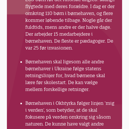
flygtede med deres forældre. I dag er der
distrahere børnene. Børnehaven i Okhtyrka
omkring 110 børn i børnehaven, og flere
siger, at det nogle gange er nok blot at sætte
kommer løbende tilbage. Nogle går der
musik på og danse rundt i ring. Det er dermed
fuldtids, mens andre er der halve dage.
umuligt for nogen af børnene at gemme sig,
Der arbejder 15 medarbejdere i
hvilket de ellers kan finde på, hvis nogle af de
børnehaven. De fleste er pædagoger. De
mere dominerende børn tager styringen i en
var 25 før invasionen.
leg.
Børnehaven skal ligesom alle andre
børnehaver i Ukraine følge statens
retningslinjer for, hvad børnene skal
lære før skolestart. De kan vælge
mellem forskellige retninger.
Børnehaven i Okhtyrka følger linjen ’mig
i verden’, som betyder, at de skal
fokusere på verden omkring sig såsom
naturen. De kunne have valgt andre