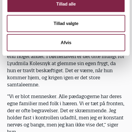
hvor mange gange alarmerne hyler i løbet af en dag.
Tillad alle
"Nogle gange kan det blive for meget selv for os,”
siger Lyudmila Kolesnyk og tilføjer, at pædagogerne
Tillad valgte
går væk fra børnene, hvis de har brug for et kort
pusterum.
Afvis
Fred er det, som Lyudmila Kolesnyk ønsker mere
end noget andet. I børnehaven er det ofte muligt for
Lyudmila Kolesnyk at glemme sin egen frygt, da
hun er travlt beskæftiget. Det er værre, når hun
kommer hjem, og krigen igen er det store
samtaleemne.
“Vi er blot mennesker. Alle pædagogerne har deres
egne familier med folk i hæren. Vi er tæt på fronten,
der er ofte begravelser. Det er skræmmende. Jeg
holder fast i kontrollen udadtil, men jeg er konstant
nervøs og bange, men jeg kan ikke vise det,” siger
hun.