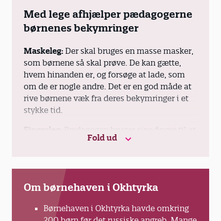
Med lege afhjælper pædagogerne
børnenes bekymringer
Maskeleg:
Der skal bruges en masse masker,
som børnene så skal prøve. De kan gætte,
hvem hinanden er, og forsøge at lade, som
om de er nogle andre. Det er en god måde at
rive børnene væk fra deres bekymringer i et
stykke tid.
Fingerleg:
Pædagogen bruger sine fingre til at
Fold ud
fortælle historier. Børnehaven i Okhtyrka har
lavet en historie, der handler om, at fem
fingre tager på rejse og så pludselig
forsvinder. Kort efter er de så tilbage igen. Det
Om børnehaven i Okhtyrka
har vist sig som en nem leg, der kan laves
uden legetøj i kælderen.
Børnehaven i Okhtyrka havde omkring
200 børn før det russiske angreb. Mange
Danseleg:
Bevægelse er afgørende for at