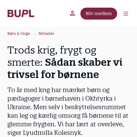
G
å
Bliv medlem
t
BUPL.dk
A-kassen
Lokal fagforening
i
B
l
Børn & Unge
Nyheder
r
h
Trods krig, frygt og
ø
o
v
d
smerte:
Sådan skaber vi
e
k
d
trivsel for børnene
r
i
u
n
To år med krig har mærket børn og
m
d
pædagoger i børnehaven i Okhtyrka i
m
h
Ukraine. Men selv i beskyttelsesrummet
o
e
l
kan leg og kærlig omsorg få børnene til at
d
glemme frygten. Vi har lært at overleve,
siger Lyudmilla Kolesnyk.