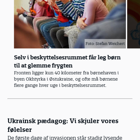
Foto: Stefan Weichert
Foto: Stefan
Pædagogerne har sammen med børnene ma
glade billeder på væggene i beskyttelsesru
kælderrummet ikke er så uhyggeligt.
Ukrainsk pædagog: Vi skjuler vores
følelser
De første dage af invasionen står stadig lysende