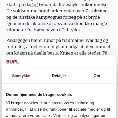
klart i pædagog Lyudmila Kolesnyks hukommelse.
De voldsomme bombardementer over Østukraine
og de russiske kampvognes forsøg på at bryde
igennem de ukrainske forsvarsværker ikke mange
kilometer fra børnehaven i Okhtyrka.
Pædagogen bærer rundt på traumerne hver dag og
fortæller, at det er umuligt at undgå at blive mindet
om krigen på daglig basis. Krigen er alle steder. På
de sociale medier, i gadebilledet med de ødelagte
bygninger eller med de mange luftalarmer, der
advarer om den konstante trussel mod byen.
Samtykke
Detaljer
Om
“Jeg må være ærlig og sige, at det er rigtig svært lige
nu. Det er frygteligt, hvad der er sket, men på
Denne hjemmeside bruger cookies
arbejdet forsøger jeg at skjule mine følelser og at
lade som om, at alt er okay. Det er jeg nødt til for
Vi bruger cookies til at tilpasse vores indhold og
børnenes skyld. Ellers bliver de også bange,” siger
annoncer, til at vise dig funktioner til sociale medier og til
Lyudmila Kolesnyk.
at analysere vores trafik. Vi deler også oplysninger om