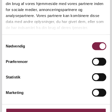
din brug af vores hjemmeside med vores partnere inden
for sociale medier, annonceringspartnere og
analysepartnere. Vores partnere kan kombinere disse
data med andre oplysninger, du har givet dem, eller som
de har indsamlet fra din brug af deres tjenester.
S
Nødvendig
a
m
t
Præferencer
Foto: Stefan Weichert
y
k
Der er dage, hvor det er svært, men pædagogerne er nødt
til at være positive, når de er sammen med børnene, hvis
k
Statistik
børnene skal udvikle et positivt syn på verden, pointerer
e
46-årige Lyudmila Kolesnyk.
v
Marketing
a
Ønsker bare fred
l
Men hvor godt det lykkes for pædagogerne i
g
børnehaven at skjule frygten, afhænger også af,