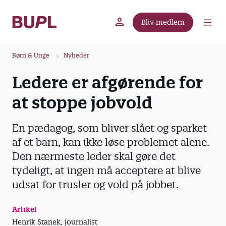
G
å
Bliv medlem
t
BUPL.dk
A-kassen
Lokal fagforening
i
B
l
Børn & Unge
Nyheder
r
h
Ledere er afgørende for
ø
o
v
d
at stoppe jobvold
e
k
d
r
En pædagog, som bliver slået og sparket
i
u
n
af et barn, kan ikke løse problemet alene.
m
d
Den nærmeste leder skal gøre det
m
h
tydeligt, at ingen må acceptere at blive
o
e
udsat for trusler og vold på jobbet.
l
d
Artikel
Henrik Stanek, journalist