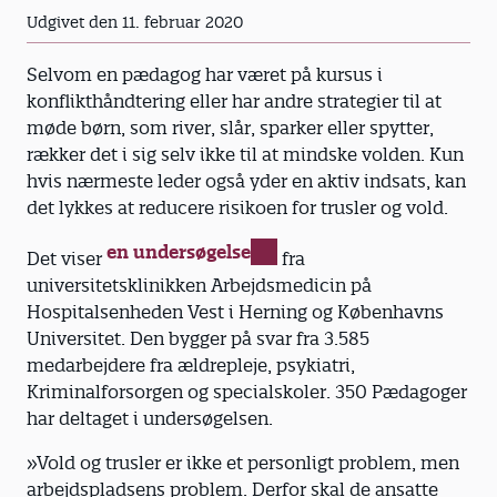
Udgivet den 11. februar 2020
Selvom en pædagog har ­været på kursus i
konflikthånd­tering eller har andre strategier til at
møde børn, som river, slår, sparker eller spytter,
rækker det i sig selv ikke til at mindske volden. Kun
hvis nærmeste leder også yder en aktiv indsats, kan
det lykkes at reducere risikoen for trusler og vold.
en undersøgelse
Det viser
fra
universitetsklinikken Arbejds­medicin på
Hospitalsenheden Vest i ­Herning og Københavns
Universitet. Den bygger på svar fra 3.585
medarbejdere fra ældrepleje, psykiatri,
Kriminalforsorgen og specialskoler. 350 Pædagoger
har deltaget i undersøgelsen.
»Vold og trusler er ikke et personligt problem, men
arbejdspladsens problem. Derfor skal de ansatte