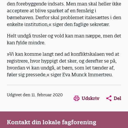
den fore­byggende indsats. Men man skal ­heller ikke
acceptere at blive sparket af en femårig i
børnehaven. Derfor skal problemet italesættes i den
­enkelte institution,« siger den faglige sekretær.
Helt undgå trusler og vold kan man næppe, men det
kan fylde mindre.
»Vi kan komme langt ned ad ­konfliktskalaen ved at
registrere, hvor hyppigt det sker, og derefter se på,
hvordan vi kan undgå, at børn, som let tænder af,
føler sig ­pressede,« ­siger Eva Munck ­Immertreu.
Opens in a new window
Opens in a new win
Opens in a
Udgivet den 11. februar 2020
Udskriv
Del
Kontakt din lokale fagforening