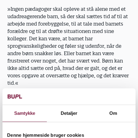
»Ingen pædagoger skal opleve at stå alene med et
udadreagerende barn, så der skal sættes tid af til at
arbejde med forebyggelse, til at tale med barnets
forældre og til at drøfte situationen med sine
kolleger. Det kan være, at barnet har
sprogvanskeligheder og føler sig udenfor, når de
andre børn snakker løs. Eller barnet kan være
frustreret over noget, det har svært ved. Børn kan
ikke altid sætte ord på, hvad der er galt, og det er
vores opgave at oversætte og hjælpe, og det kræver
tid.«
Ledere i daginstitutioner og skoler tager problemet
med trusler og vold alvorligt, vurderer Mette
Skovhus Larsen. Men det nye studie viser, at de skal
Samtykke
Detaljer
Om
tage det endnu mere alvorligt.
»Mange ledere sparrer med den pædagog, som er
Denne hjemmeside bruger cookies
blevet udsat for vold, og tænker også i, hvordan de