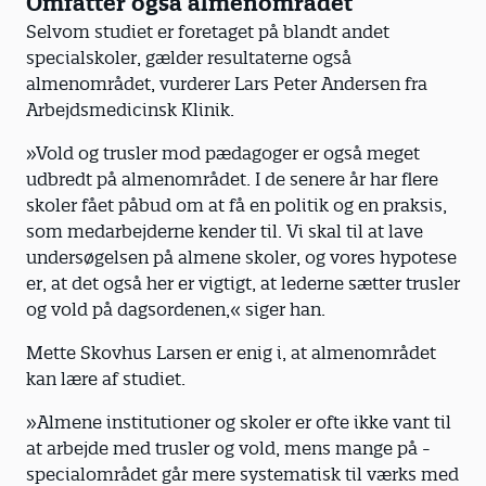
Omfatter også almenområdet
Selvom studiet er foretaget på blandt andet
specialskoler, gælder resultaterne også
almenområdet, vurderer Lars Peter Andersen fra
Arbejdsmedicinsk Klinik.
»Vold og trusler mod pædagoger er også meget
udbredt på almenområdet. I de senere år har flere
skoler fået påbud om at få en politik og en praksis,
som medarbejderne kender til. Vi skal til at lave
undersøgelsen på almene skoler, og vores hypotese
er, at det også her er vigtigt, at lederne sætter trusler
og vold på dagsordenen,« siger han.
Mette Skovhus Larsen er enig i, at almenområdet
kan lære af studiet.
»Almene institutioner og skoler er ofte ikke vant til
at arbejde med trusler og vold, mens mange på ­
specialområdet går mere syste­matisk til værks med