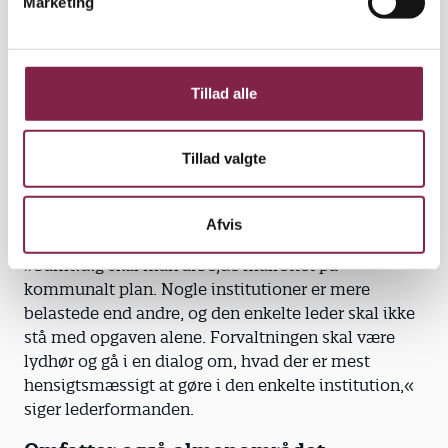
Marketing
a
om at skulle tage en svær samtale med forældrene.
l
Et tæt samarbejde kræver, at forældre og
g
pædagoger har et tillidsforhold. Lederen skal være
med til at sikre, at konflikten lander på en måde, så
Tillad alle
tilliden ikke bliver brudt,« siger hun.
Lederen har også en opgave med at tage hændelsen
Tillad valgte
op i personalegruppen, siger Eva Munck Immertreu:
Det kan for eksempel være ved at spørge: Er der en
måde, vi kan arbejde på, så det ikke sker igen?
Afvis
»Samtidig skal man arbejde­ målrettet på
kommunalt plan. Nogle institutioner er mere
belastede end andre, og den enkelte leder skal ikke
stå med opgaven alene. Forvaltningen skal være
lydhør og gå i en dialog om, hvad der er mest
hensigtsmæssigt at gøre i den enkelte institution,«
siger lederformanden.