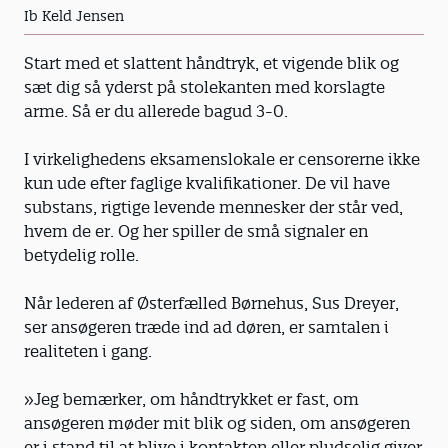
Ib Keld Jensen
Start med et slattent håndtryk, et vigende blik og
sæt dig så yderst på stolekanten med korslagte
arme. Så er du allerede bagud 3-0.
I virkelighedens eksamenslokale er censorerne ikke
kun ude efter faglige kvalifikationer. De vil have
substans, rigtige levende mennesker der står ved,
hvem de er. Og her spiller de små signaler en
betydelig rolle.
Når lederen af Østerfælled Børnehus, Sus Dreyer,
ser ansøgeren træde ind ad døren, er samtalen i
realiteten i gang.
»Jeg bemærker, om håndtrykket er fast, om
ansøgeren møder mit blik og siden, om ansøgeren
er i stand til at blive i kontakten eller pludselig giver