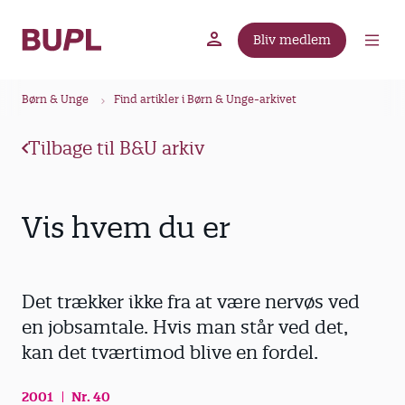
G
å
Bliv medlem
t
BUPL.dk
A-kassen
Lokal fagforening
i
B
l
Børn & Unge
Find artikler i Børn & Unge-arkivet
r
h
ø
o
Tilbage til B&U arkiv
v
d
e
k
d
r
Vis hvem du er
i
u
n
m
d
m
h
Det trækker ikke fra at være nervøs ved
o
e
en jobsamtale. Hvis man står ved det,
l
kan det tværtimod blive en fordel.
d
2001
Nr. 40