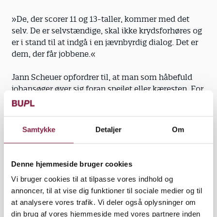
»De, der scorer 11 og 13-taller, kommer med det
selv. De er selvstændige, skal ikke krydsforhøres og
er i stand til at indgå i en jævnbyrdig dialog. Det er
dem, der får jobbene.«
Jann Scheuer opfordrer til, at man som håbefuld
jobansøger øver sig foran spejlet eller kæresten. For
der er emner eller spørgsmål, der går igen i de fleste
jobsamtaler.
Samtykke
Detaljer
Om
»Meget ofte bliver ansøgeren for eksempel bedt om
at fortælle, hvem han eller hun er, og så er det godt
at vide, hvad man vil sige.«
Denne hjemmeside bruger cookies
Vi bruger cookies til at tilpasse vores indhold og
annoncer, til at vise dig funktioner til sociale medier og til
at analysere vores trafik. Vi deler også oplysninger om
Bare spyt ud. Man kan godt tale for meget og Jann
din brug af vores hjemmeside med vores partnere inden
Scheuer har været ude for ansøgere, der talte så