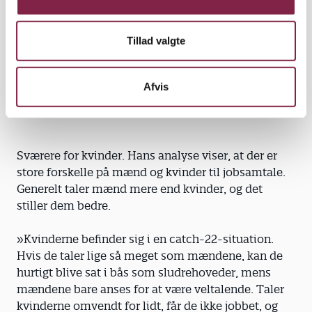
ærligt og derefter hurtigt skifte emne.
»De færreste af os slipper af sted med at lyve. Det
Tillad valgte
er sjældent, en løgn direkte bliver afsløret i en
jobsamtale, men den bliver hængende i lokalet som
Afvis
en dårlig stemning.«
Sværere for kvinder. Hans analyse viser, at der er
store forskelle på mænd og kvinder til jobsamtale.
Generelt taler mænd mere end kvinder, og det
stiller dem bedre.
»Kvinderne befinder sig i en catch-22-situation.
Hvis de taler lige så meget som mændene, kan de
hurtigt blive sat i bås som sludrehoveder, mens
mændene bare anses for at være veltalende. Taler
kvinderne omvendt for lidt, får de ikke jobbet, og