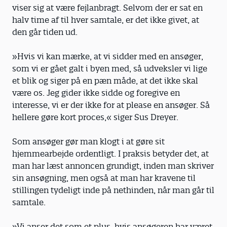
viser sig at være fejlanbragt. Selvom der er sat en
halv time af til hver samtale, er det ikke givet, at
den går tiden ud.
»Hvis vi kan mærke, at vi sidder med en ansøger,
som vi er gået galt i byen med, så udveksler vi lige
et blik og siger på en pæn måde, at det ikke skal
være os. Jeg gider ikke sidde og foregive en
interesse, vi er der ikke for at please en ansøger. Så
hellere gøre kort proces,« siger Sus Dreyer.
Som ansøger gør man klogt i at gøre sit
hjemmearbejde ordentligt. I praksis betyder det, at
man har læst annoncen grundigt, inden man skriver
sin ansøgning, men også at man har kravene til
stillingen tydeligt inde på nethinden, når man går til
samtale.
»Vi anser det som et plus, hvis ansøgeren har været