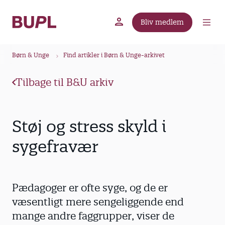
G
å
Bliv medlem
t
BUPL.dk
A-kassen
Lokal fagforening
i
B
l
Børn & Unge
Find artikler i Børn & Unge-arkivet
r
h
ø
o
Tilbage til B&U arkiv
v
d
e
k
d
r
Støj og stress skyld i
i
u
n
sygefravær
m
d
m
h
o
e
Pædagoger er ofte syge, og de er
l
d
væsentligt mere ­sengeliggende end
mange andre faggrupper, viser de