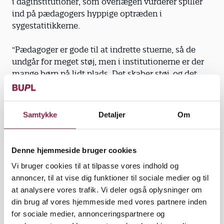
i daginstitutioner, som overlægen vurderer spiller
ind på pædagogers hyppige optræden i
sygestatitikkerne.
"Pædagoger er gode til at indrette stuerne, så de
undgår for meget støj, men i institutionerne er der
mange børn på lidt plads. Det skaber støj, og det
stresser at være i støj. Det er svært at påvise en
direkte sammenhæng, men det slider på kroppen.
Det er ikke sådan, at man kan sige, at pædagoger
Samtykke
Detaljer
Om
dør et år eller to før andre, men jeg tror, der er en
reel negativ påvirkning fra larmen," siger hun.
Denne hjemmeside bruger cookies
Vi bruger cookies til at tilpasse vores indhold og
annoncer, til at vise dig funktioner til sociale medier og til
Nervøsitet og søvnbesvær. Krop og psyke hænger
at analysere vores trafik. Vi deler også oplysninger om
sammen, og David Glasscock, der er
din brug af vores hjemmeside med vores partnere inden
arbejdspsykolog på Arbejdsmedicinsk Klinik på
for sociale medier, annonceringspartnere og
Regionshospitalet Herning, oplever, ligesom Nanna