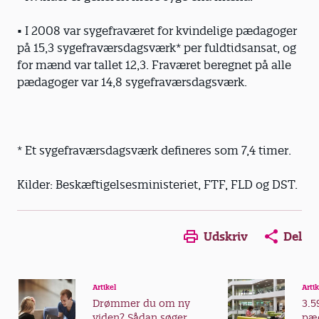
• I 2008 var sygefraværet for kvindelige pædagoger
på 15,3 sygefraværsdagsværk* per fuldtidsansat, og
for mænd var tallet 12,3. Fraværet beregnet på alle
pædagoger var 14,8 sygefraværsdagsværk.
* Et sygefraværsdagsværk defineres som 7,4 timer.
Kilder: Beskæftigelsesministeriet, FTF, FLD og DST.
Udskriv
Del
Artikel
Artik
Drømmer du om ny
3.5
viden? Sådan søger
pæd