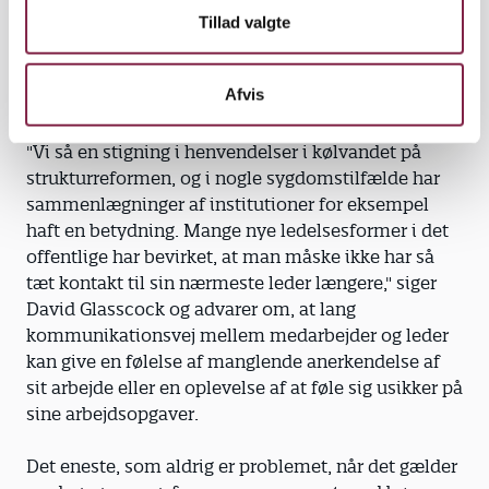
over tid, og som forstærker hinanden," siger han og
Tillad valgte
peger også på mere strukturelle forhold på
pædagogernes arbejdspladser som årsager til stress
Afvis
og sygemeldinger.
"Vi så en stigning i henvendelser i kølvandet på
strukturreformen, og i nogle sygdomstilfælde har
sammenlægninger af institutioner for eksempel
haft en betydning. Mange nye ledelsesformer i det
offentlige har bevirket, at man måske ikke har så
tæt kontakt til sin nærmeste leder længere," siger
David Glasscock og advarer om, at lang
kommunikationsvej mellem medarbejder og leder
kan give en følelse af manglende anerkendelse af
sit arbejde eller en oplevelse af at føle sig usikker på
sine arbejdsopgaver.
Det eneste, som aldrig er problemet, når det gælder