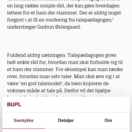
en lang række simple råd, der kan gøre hverdagen
lettere for et barn der stammer. Der er aldrig noget
forgjort i at få en vurdering fra talepædagogen,"
understreger Gudrun Østergaard.
Fuldend aldrig sætningen. Talepædagogen giver
helt enkle råd for, hvordan man skal forholde sig til
et barn der stammer. For eksempel kan man tænke
over, hvordan man selv taler. Man skal øve sig i at
være "en god talemodel", da børn kopierer de
voksnes måde at tale på. Derfor vil det hjælpe
barnet, hvis du taler i korte og enkle sætninger, og i
øvrigt prøver at overlade initiativet til
kommunikation til barnet. Selvom barnet har
meget svært ved at få tingene sagt, må du aldrig
Samtykke
Detaljer
Om
fuldende sætningen for barnet. Afvent til barnet får