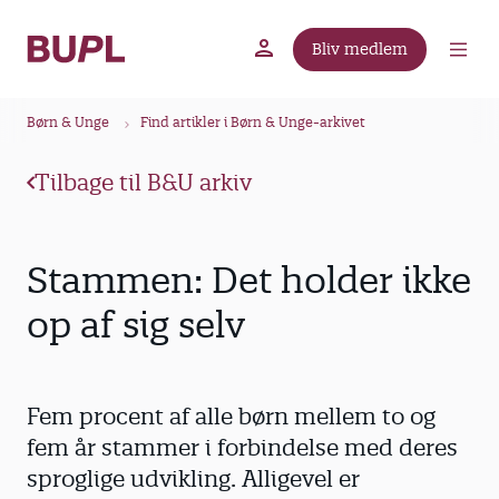
G
å
Bliv medlem
t
BUPL.dk
A-kassen
Lokal fagforening
i
B
l
Børn & Unge
Find artikler i Børn & Unge-arkivet
r
h
ø
o
Tilbage til B&U arkiv
v
d
e
k
d
r
Stammen: Det holder ikke
i
u
n
op af sig selv
m
d
m
h
o
e
Fem procent af alle børn mellem to og
l
d
fem år stammer i forbindelse med deres
sproglige udvikling. Alligevel er