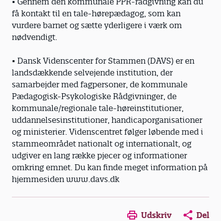
• Gennem den kommunale PPR-rådgivning kan du
få kontakt til en tale-hørepædagog, som kan
vurdere barnet og sætte yderligere i værk om
nødvendigt.
• Dansk Videnscenter for Stammen (DAVS) er en
landsdækkende selvejende institution, der
samarbejder med fagpersoner, de kommunale
Pædagogisk-Psykologiske Rådgivninger, de
kommunale/regionale tale-høreinstitutioner,
uddannelsesinstitutioner, handicaporganisationer
og ministerier. Videnscentret følger løbende med i
stammeområdet nationalt og internationalt, og
udgiver en lang række pjecer og informationer
omkring emnet. Du kan finde meget information på
hjemmesiden www.davs.dk
Opens in a new window
Opens in a new win
Opens in a
Udskriv
Del