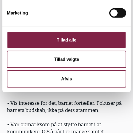
e
v
Marketing
a
l
• Tal langsomt og i enkle sætninger.
g
• Observer barnet i forskellige situationer. Ofte
Tillad alle
stammer barnet kun i bestemte situationer.
Tillad valgte
• Giv dig god tid, når du taler med barnet.
Vis med dit kropssprog, at du har tid til samtalen.
Afvis
• Sig aldrig ordene for barnet.
• Vis interesse for det, barnet fortæller. Fokuser på
barnets budskab, ikke på dets stammen.
• Vær opmærksom på at støtte barnet i at
kommunikere. Også når I er mange samlet.