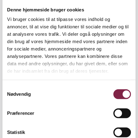
sagt, hvad det vil sige, og sæt gerne ord på
situationen - sig for eksempel "jeg kunne godt høre,
Denne hjemmeside bruger cookies
du havde svært ved at få det sagt. Men hvor er jeg
Vi bruger cookies til at tilpasse vores indhold og
glad for, at du alligevel gjorde det". Når det er sagt,
annoncer, til at vise dig funktioner til sociale medier og til
er det også vigtigt, at man i øvrigt ikke laver
at analysere vores trafik. Vi deler også oplysninger om
særregler for barnet. Det skal for eksempel ikke
din brug af vores hjemmeside med vores partnere inden
have lov til at afbryde andre, fordi det stammer -
for sociale medier, annonceringspartnere og
men et barn der stammer har brug for mere tid til at
analysepartnere. Vores partnere kan kombinere disse
formulere sig.
data med andre oplysninger, du har givet dem, eller som
de har indsamlet fra din brug af deres tjenester.
"Helt overordnet skal man hjælpe barnet med at
bevare evnen og lysten til at kommunikere. Hvis
S
barnet trækker sig og isolerer sig fra sociale
Nødvendig
a
sammenhænge, kan barnet udvikle lavt selvværd
m
og sociale eller kommunikative problemer. Ved selv
t
at være en god talemodel, så har man hjulpet
Præferencer
y
barnet godt på vej," siger Gudrun Østergaard.
k
k
Statistik