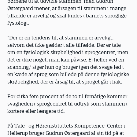
børnene til at udvikle stammen, men Gudrun
Østergaard mener, at årsagen til stammen i mange
tilfælde er arvelig og skal findes i barnets sproglige
fysiologi.
"Der er en tendens til, at stammen er arveligt,
selvom det ikke gælder i alle tilfælde. Der er tale
om en fysiologisk skrøbelighed i sprogcentret, men
det er ikke noget, man kan påvise. Ej heller ved en
scanning," siger hun og bruger igen det svage led i
en kæde af sprog som billede på denne fysiologiske
skrøbelighed, der er årsag til, at sproget går i hak.
For cirka fem procent af de to til femårige kommer
svagheden i sprogcentret til udtryk som stammen i
kortere eller længere tid.
På Tale- og Høreinstituttets Kompetence-Center i
Hellerup bruger Gudrun Østergaard al sin tid på at