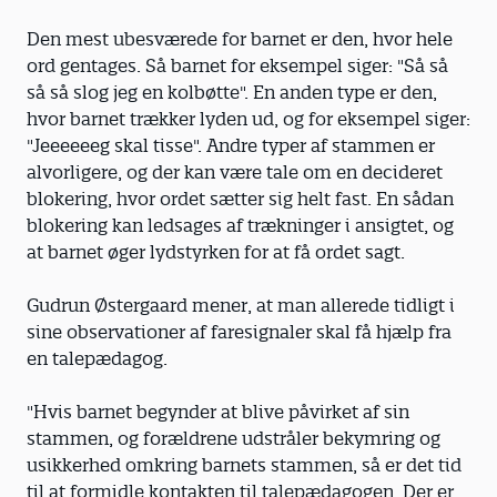
Den mest ubesværede for barnet er den, hvor hele
ord gentages. Så barnet for eksempel siger: "Så så
så så slog jeg en kolbøtte". En anden type er den,
hvor barnet trækker lyden ud, og for eksempel siger:
"Jeeeeeeg skal tisse". Andre typer af stammen er
alvorligere, og der kan være tale om en decideret
blokering, hvor ordet sætter sig helt fast. En sådan
blokering kan ledsages af trækninger i ansigtet, og
at barnet øger lydstyrken for at få ordet sagt.
Gudrun Østergaard mener, at man allerede tidligt i
sine observationer af faresignaler skal få hjælp fra
en talepædagog.
"Hvis barnet begynder at blive påvirket af sin
stammen, og forældrene udstråler bekymring og
usikkerhed omkring barnets stammen, så er det tid
til at formidle kontakten til talepædagogen. Der er