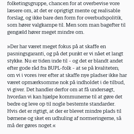
folketingsgruppe, chancen for at overbevise vore
læsere om, at det er oprigtigt mente og realisable
forslag, og ikke bare den form for overbudspolitik,
som hører valgkampe til. Men som man bagefter til
gengæld hører meget mindre om.
»Der har været meget fokus på at skaffe en
pasningsgaranti, og på det punkt er vi nået et langt
stykke. Nu er tiden inde til - og det er blandt andet
efter gode råd fra BUPL-folk - at se på kvaliteten;
om vi i vores iver efter at skaffe nye pladser ikke har
været opmærksomme nok på indholdet i de tilbud,
vi giver. Det handler derfor om at få undersøgt,
hvordan vi kan hjælpe kommunerne til at gøre det
bedre og leve op til nogle bestemte standarder.
Hvis det er rigtigt, at der er blevet mindre plads til
børnene og sket en udhuling af normeringerne, så
må der gøres noget.«