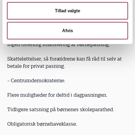
Den nye undervisningsmiljølov forbedres og
Tillad valgte
kommer til også at gælde daginstitutioner.
- Fremskridtspartiet:
Afvis
Ingen offentlig finansiering af børnepasning.
Skattelettelser, så forældrene kan få råd til selv at
betale for privat pasning.
- Centrumdemokraterne:
Flere muligheder for deltid i dagpasningen.
Tidligere satsning på børnenes skoleparathed.
Obligatorisk børnehaveklasse.