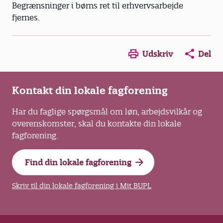
Begrænsninger i børns ret til erhvervsarbejde
fjernes.
Opens in a new window
Opens in a new win
Opens in a
Udskriv
Del
Kontakt din lokale fagforening
Har du faglige spørgsmål om løn, arbejdsvilkår og
overenskomster, skal du kontakte din lokale
fagforening.
Find din lokale fagforening
Skriv til din lokale fagforening i Mit BUPL