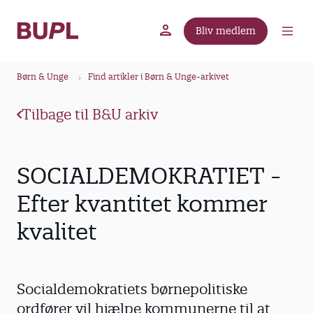
G
å
Bliv medlem
t
BUPL.dk
A-kassen
Lokal fagforening
i
B
l
Børn & Unge
Find artikler i Børn & Unge-arkivet
r
h
ø
o
Tilbage til B&U arkiv
v
d
e
k
d
r
SOCIALDEMOKRATIET -
i
u
n
Efter kvantitet kommer
m
d
kvalitet
m
h
o
e
l
d
Socialdemokratiets børnepolitiske
ordfører vil hjælpe kommunerne til at