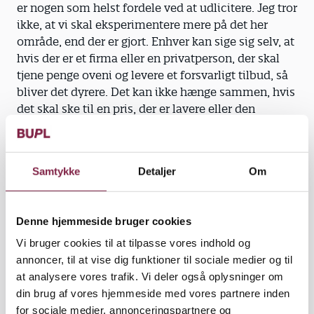
er nogen som helst fordele ved at udlicitere. Jeg tror
ikke, at vi skal eksperimentere mere på det her
område, end der er gjort. Enhver kan sige sig selv, at
hvis der er et firma eller en privatperson, der skal
tjene penge oveni og levere et forsvarligt tilbud, så
bliver det dyrere. Det kan ikke hænge sammen, hvis
det skal ske til en pris, der er lavere eller den
samme som i dag. Jeg vil hellere, at vi bliver ved
med at kvalitetsudvikle, så personalet bliver i stand
til at løse de nye udfordringer. Der er nogle
Samtykke
Detaljer
Om
områder, hvor vi bare må erkende, at det er
fællesskabet og skattebilletten, som skal bære.
Børnepasningen er et af dem,« konstaterer René
Denne hjemmeside bruger cookies
Skau Bjürnsson.
Vi bruger cookies til at tilpasse vores indhold og
annoncer, til at vise dig funktioner til sociale medier og til
at analysere vores trafik. Vi deler også oplysninger om
Det vil partierne . Siger de.
din brug af vores hjemmeside med vores partnere inden
for sociale medier, annonceringspartnere og