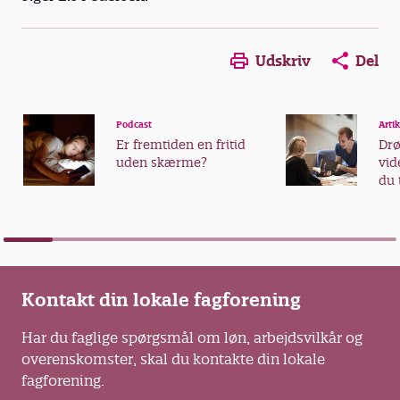
Udskriv
Del
Podcast
Artik
Er fremtiden en fritid
Dr
uden skærme?
vid
du 
vid
Kontakt din lokale fagforening
Har du faglige spørgsmål om løn, arbejdsvilkår og
overenskomster, skal du kontakte din lokale
fagforening.