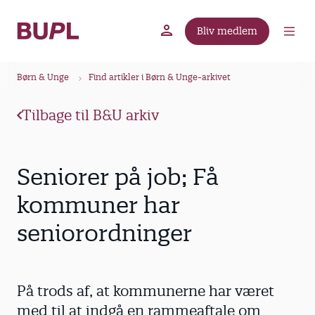
G
å
Bliv medlem
t
BUPL.dk
A-kassen
Lokal fagforening
i
B
l
Børn & Unge
Find artikler i Børn & Unge-arkivet
r
h
ø
o
Tilbage til B&U arkiv
v
d
e
k
d
r
Seniorer på job; Få
i
u
n
kommuner har
m
d
seniorordninger
m
h
o
e
l
d
På trods af, at kommunerne har været
med til at indgå en rammeaftale om