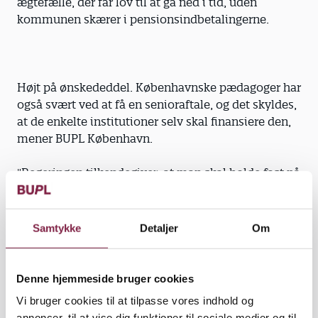
ægtefælle, der får lov til at gå ned i tid, uden
kommunen skærer i pensionsindbetalingerne.
Højt på ønskededdel. Københavnske pædagoger har
også svært ved at få en senioraftale, og det skyldes,
at de enkelte institutioner selv skal finansiere den,
mener BUPL København.
"Regeringen tilkendegiver, at man skal holde fast på
de ældste medarbejdere, og Københavns Kommune
kommer også med tilkendegivelser, men de står
ikke mål med virkeligheden. Vi kan lave
Samtykke
Detaljer
Om
individuelle aftaler, men det er trægt," siger
formand Henriette Brockdorf.
Denne hjemmeside bruger cookies
Hun mener, at nogle pædagoger går på efterløn, før
Vi bruger cookies til at tilpasse vores indhold og
de i virkeligheden ønsker det, og andre bliver
annoncer, til at vise dig funktioner til sociale medier og til