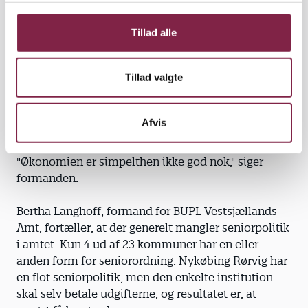
g
Pædagogerne i Esbjerg havde tidligere en rimelig
Tillad alle
god seniorpolitik, fortæller formand for BUPL Ribe
Amt, John Johannesen. De kunne gå ned på 30
Tillad valgte
timer og få 75 procent lønkompensation og fuld
pension. Men en ny aftale dækker kun en tredjedel
af lønnedgangen, og nu vælger meget få pædagoger
Afvis
ordningen, fortæller formanden.
"Økonomien er simpelthen ikke god nok," siger
formanden.
Bertha Langhoff, formand for BUPL Vestsjællands
Amt, fortæller, at der generelt mangler seniorpolitik
i amtet. Kun 4 ud af 23 kommuner har en eller
anden form for seniorordning. Nykøbing Rørvig har
en flot seniorpolitik, men den enkelte institution
skal selv betale udgifterne, og resultatet er, at