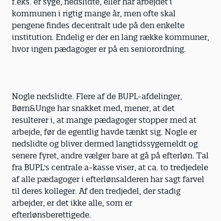
f.eks. er syge, nedslidte, eller har arbejdet i
kommunen i rigtig mange år, men ofte skal
pengene findes decentralt ude på den enkelte
institution. Endelig er der en lang række kommuner,
hvor ingen pædagoger er på en seniorordning.
Nogle nedslidte. Flere af de BUPL-afdelinger,
Børn&Unge har snakket med, mener, at det
resulterer i, at mange pædagoger stopper med at
arbejde, før de egentlig havde tænkt sig. Nogle er
nedslidte og bliver dermed langtidssygemeldt og
senere fyret, andre vælger bare at gå på efterløn. Tal
fra BUPL's centrale a-kasse viser, at ca. to tredjedele
af alle pædagoger i efterlønsalderen har sagt farvel
til deres kolleger. Af den tredjedel, der stadig
arbejder, er det ikke alle, som er
efterlønsberettigede.