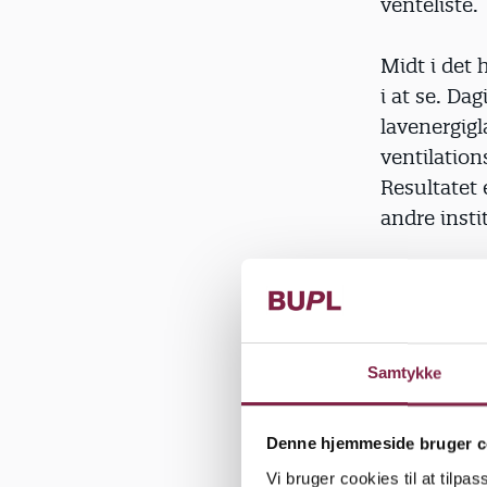
venteliste.
Midt i det 
i at se. Da
lavenergigl
ventilatio
Resultatet
andre insti
Passivhuset
vuggestueb
De ansatte 
Samtykke
pædagogisk
efterhånden
Denne hjemmeside bruger c
sig som grø
Vi bruger cookies til at tilpas