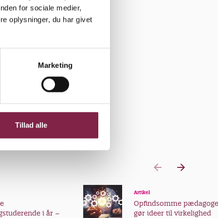
nden for sociale medier,
e oplysninger, du har givet
t med to
nspressens
ket sig en
Marketing
e på hvide
ved.
Tillad alle
Udskriv
Del
Artikel
ye
Opfindsomme pædagoge
studerende i år –
gør ideer til virkelighed