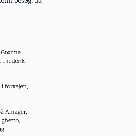
nemt besøg, da
n Grønne
e Frederik
i forvejen,
 på Amager,
 ghetto,
ng