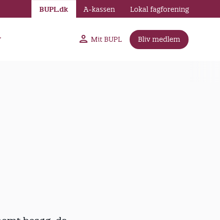
BUPL.dk
A-kassen
Lokal fagforening
r
Mit BUPL
Bliv medlem