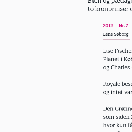
Børn og pædago
d
to kronprinser 
2012
Nr. 7
Lene Søborg
Lise Fisch
Planet i Kø
og Charles 
Royale besø
og intet var
Den Grønne
som siden 
hvor kun få