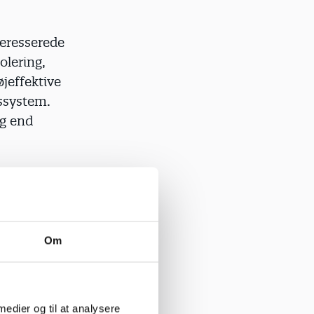
teresserede
olering,
øjeffektive
ssystem.
ug end
lads til 46
oldbar grøn
Om
lædte – og
profilere
 en dansk
 medier og til at analysere