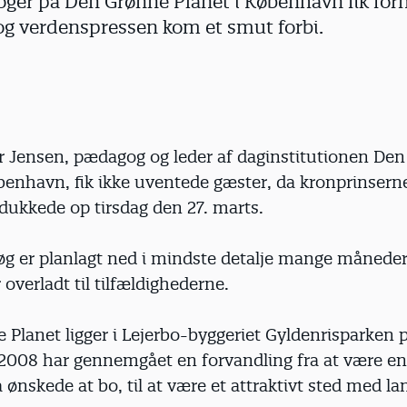
ger på Den Grønne Planet i København fik for
og verdenspressen kom et smut forbi.
er Jensen, pædagog og leder af daginstitutionen De
benhavn, fik ikke uventede gæster, da kronprinsern
dukkede op tirsdag den 27. marts.
g er planlagt ned i mindste detalje mange måneder 
 overladt til tilfældighederne.
 Planet ligger i Lejerbo-byggeriet Gyldenrisparken
2008 har gennemgået en forvandling fra at være en
 ønskede at bo, til at være et attraktivt sted med la