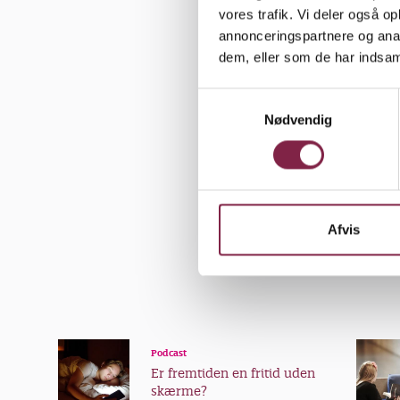
pædagogisk
vores trafik. Vi deler også 
annonceringspartnere og anal
Historien 
dem, eller som de har indsaml
rigtige pri
S
blitzlys. M
Nødvendig
a
smule: De e
m
heste, og d
t
y
k
k
Afvis
e
v
a
l
g
Podcast
Er fremtiden en fritid uden
skærme?