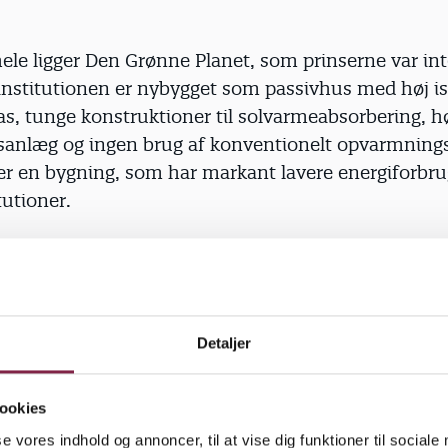
hele ligger Den Grønne Planet, som prinserne var in
ginstitutionen er nybygget som passivhus med høj is
as, tunge konstruktioner til solvarmeabsorbering, h
nsanlæg og ingen brug af konventionelt opvarmning
 er en bygning, som har markant lavere energiforbr
tutioner.
 har kostet 44 millioner kroner at opføre, og der er p
ørn og 66 børnehavebørn.
i institutionen arbejder netop nu med at finde en h
Detaljer
 profil, som matcher det nye lækre hus. De to gråk
 også noget gråsprængte – herrer forsøger også at 
ookies
nne og miljøbevidste. Her fik de et par staldtips fra
se vores indhold og annoncer, til at vise dig funktioner til sociale