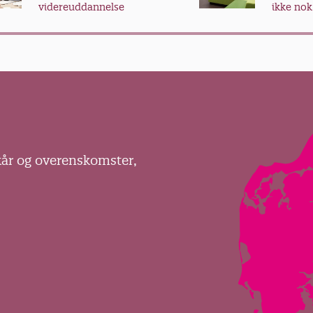
videreuddannelse
ikke nok
kår og overenskomster,