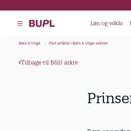
G
å
t
Løn og vilkår
i
l
B
Børn & Unge
Find artikler i Børn & Unge-arkivet
h
r
o
ø
v
Tilbage til B&U arkiv
d
e
k
d
i
r
Prinse
n
u
d
m
h
m
o
e
l