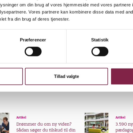
 leder, som ved, hvad det handler om i praksis.
oplysninger om din brug af vores hjemmeside med vores partnere i
ysepartnere. Vores partnere kan kombinere disse data med andr
melder ikke noget om, hvad børnene fik ud af møde
et fra din brug af deres tjenester.
nser, ud over en meget anderledes dag badet i verde
en det er sandsynligt, at deres syn på prinser har rok
Præferencer
Statistik
r ikke klædt i farvestrålende gevandter, de rider ikk
e kæmper ikke mod ildsprudlende drager. Så vidt vi 
Tillad valgte
Artikel
Artikel
Drømmer du om ny viden?
3.590 n
Sådan søger du tilskud til din
pædagog