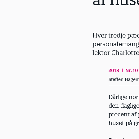
af hus
d
Hver tredje pæd
personalemange
lektor Charlott
2018
Nr. 10
Steffen Hage
Dårlige no
den daglig
procent af 
huset på g