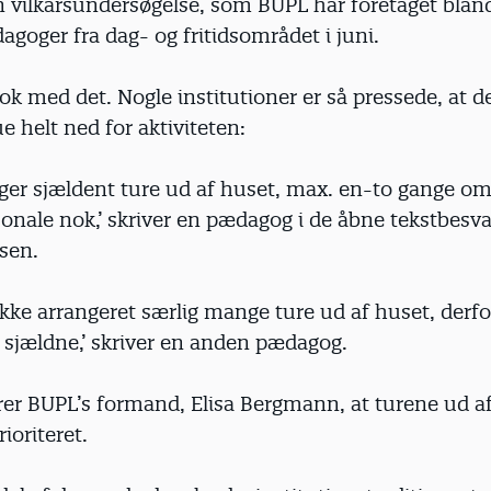
n vilkårsunder­søgelse, som BUPL har foretaget bla
goger fra dag- og fritidsområdet i juni.
k med det. Nogle institutioner er så pressede, at d
e helt ned for aktiviteten:
ger sjældent ture ud af huset, max. en-to gange om 
sonale nok,’ skriver en pædagog i de åbne tekstbesvar
sen.
 ikke arrangeret særlig mange ture ud af huset, derfo
 sjældne,’ skriver en anden pædagog.
er BUPL’s formand, Elisa Bergmann, at turene ud a
ioriteret.