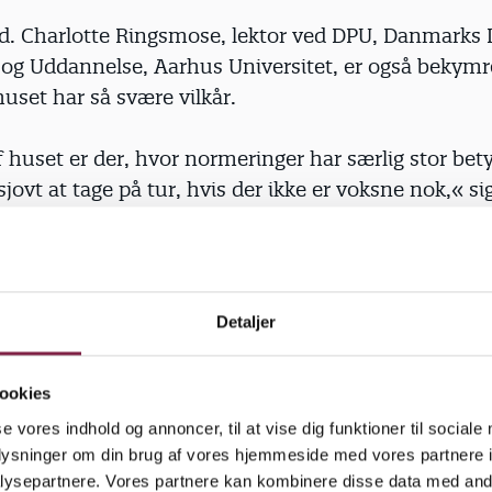
d. Charlotte Ringsmose, lektor ved DPU, Danmarks I
og Uddannelse, Aarhus Universitet, er også bekymre
huset har så svære vilkår.
 huset er der, hvor normeringer har særlig stor bet
 sjovt at tage på tur, hvis der ikke er voksne nok,« s
t det er vigtigt for pædagoger på tur at have overskud
ontakt med børnene.
ler ikke sjovt at komme afsted, hvis man hele tiden
Detaljer
er, om man nu glemmer to børn i skoven,« tilføjer 
ookies
titutioner kan der være rigtig god grund til at kom
se vores indhold og annoncer, til at vise dig funktioner til sociale
te rammer.
oplysninger om din brug af vores hjemmeside med vores partnere i
ysepartnere. Vores partnere kan kombinere disse data med andr