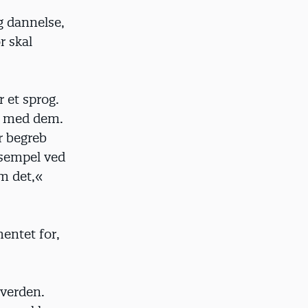
og dannelse,
r skal
 et sprog.
lt med dem.
r begreb
ksempel ved
m det,«
entet for,
 verden.