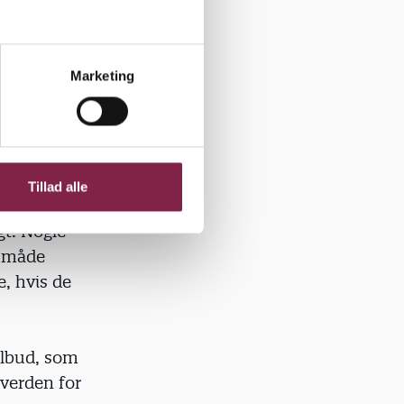
som vores
 man skal ud
Marketing
børn,
Tillad alle
gt. Nogle
n måde
, hvis de
ilbud, som
verden for