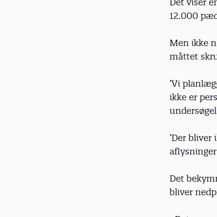
Det viser e
12.000 pæda
Men ikke no
måttet skru
’Vi planlæg
ikke er per
undersøgel
’Der bliver
aflysninger
Det bekymr
bliver nedpr