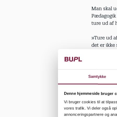
Man skal u
Pædagogik 
ture ud af 
»Ture ud af
det er ikke
peger på, a
have god k
»Det er hel
Samtykke
stresset ov
Denne hjemmeside bruger c
I mange ins
Vi bruger cookies til at tilpas
fra de van
vores trafik. Vi deler også 
annonceringspartnere og anal