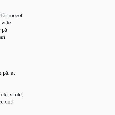
 får meget
dvide
r på
dan
 på, at
ole, skole,
re end