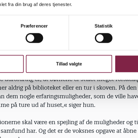
 de indhegnede legepladser, de lidt golde miljøer, 
et fra din brug af deres tjenester.
 i, mens de er i institutionen, siger det sig selv, at
ang imellem,« fastslår Charlotte Ringsmose.
Præferencer
Statistik
atte. De manglende ture går især ud over udsatte 
toren.
Tillad valgte
e udfordring er, at børnene er stillet meget forskelli
 aldrig på biblioteket eller en tur i skoven. På de
an dem nogle erfaringsmuligheder, som de ville have
e på ture ud af huset,« siger hun.
ionerne skal være en spejling af de muligheder og t
 samfund har. Og det er de voksnes opgave at åbne 