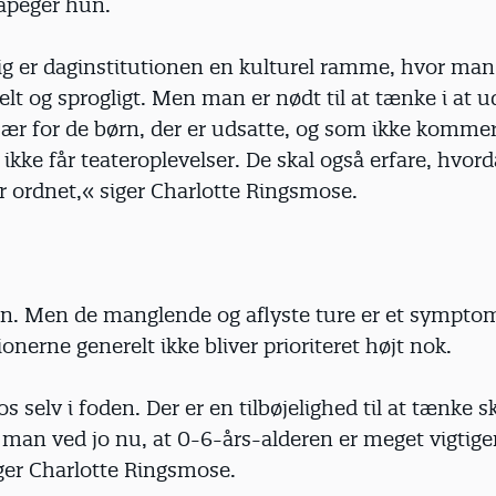
åpeger hun.
lig er daginstitutionen en kulturel ramme, hvor man
lt og sprogligt. Men man er nødt til at tænke i at u
ær for de børn, der er udsatte, og som ikke komme
, ikke får teateroplevelser. De skal også erfare, hvor
r ordnet,« siger Charlotte Ringsmose.
en. Men de manglende og aflyste ture er et symptom
ionerne generelt ikke bliver prioriteret højt nok.
s selv i foden. Der er en tilbøjelighed til at tænke sk
 man ved jo nu, at 0-6-års-alderen er meget vigtige
ger Charlotte Ringsmose.