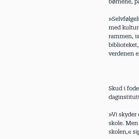
børnene, p
»Selvfølge
med kulture
rammen, is
biblioteket
verdenen e
Skud i fod
daginstitut
»Vi skyder o
skole. Men
skolen,« si