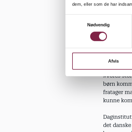
»Når du ser
dem, eller som de har indsaml
børn færdes
derfra en g
S
Nødvendig
a
m
t
y
Rammer uds
k
anfører lek
k
Afvis
e
v
»Vores stor
a
børn kommer
l
fratager m
g
kunne komm
Daginstitut
det danske