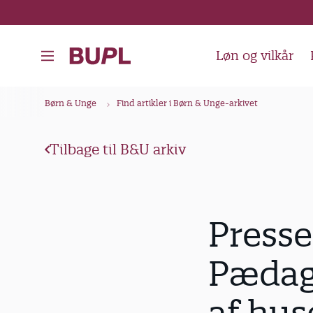
G
å
t
Løn og vilkår
i
l
B
Børn & Unge
Find artikler i Børn & Unge-arkivet
h
r
o
ø
v
Tilbage til B&U arkiv
d
e
k
d
i
r
Presse
n
u
d
m
Pædago
h
m
o
e
l