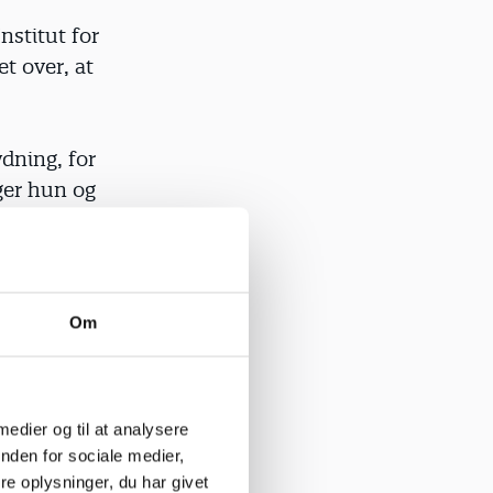
nstitut for
t over, at
ydning, for
iger hun og
 til at
 skal være
Om
hun.
me lidt væk
 medier og til at analysere
nden for sociale medier,
e oplysninger, du har givet