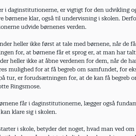
er i daginstitutionerne, er vigtigt for den udvikling 
re børnene klar, også til undervisning i skolen. Derfo
tionerne udvide børnenes verden.
er heller ikke først at tale med børnene, når de får
gen for, at børnene får et sprog er, at man har ta
er heller ikke at åbne verdenen for dem, når de ha
res mulighed for at få begreb om samfundet, for e
å tur, er forudsætningen for, at de kan få begreb o
lotte Ringsmose.
ørnene får i daginstitutionerne, lægger også fundam
kan klare sig i skolen.
tarter i skole, betyder det noget, hvad man ved om