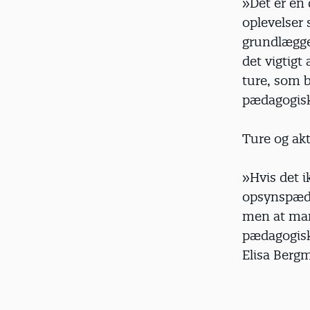
»Det er en 
oplevelser 
grundlægge
det vigtigt
ture, som 
pædagogisk 
Ture og akt
»Hvis det i
opsynspædag
men at man 
pædagogisk
Elisa Berg