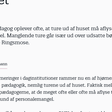
et
agog oplever ofte, at ture ud af huset må aflys
l. Manglende ture går især ud over udsatte bø
e Ringsmose.
mann
rmeringer i daginstitutioner rammer nu en af hjørne
e pædagogik, nemlig turene ud af huset. Faktisk mel
pædagogerne, at de meget ofte eller ofte må aflyse 
rund af personalemangel.