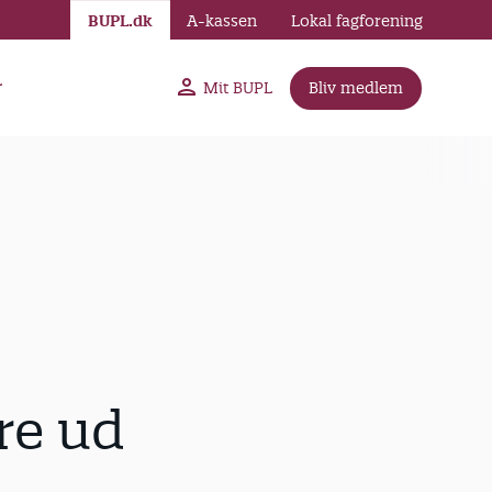
BUPL.dk
A-kassen
Lokal fagforening
r
Mit BUPL
Bliv medlem
re ud