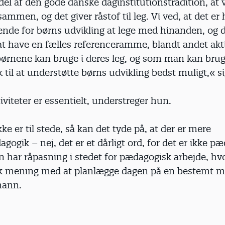
del af den gode danske daginstitutionstradition, at v
sammen, og det giver råstof til leg. Vi ved, at det er 
nde for børns udvikling at lege med hinanden, og d
 at have en fælles referenceramme, blandt andet akti
børnene kan bruge i deres leg, og som man kan bru
til at understøtte børns udvikling bedst muligt,« s
iviteter er essentielt, understreger hun.
kke er til stede, så kan det tyde på, at der er mere
ogik – nej, det er et dårligt ord, for det er ikke p
har råpasning i stedet for pædagogisk arbejde, hvo
 mening med at planlægge dagen på en bestemt må
mann.