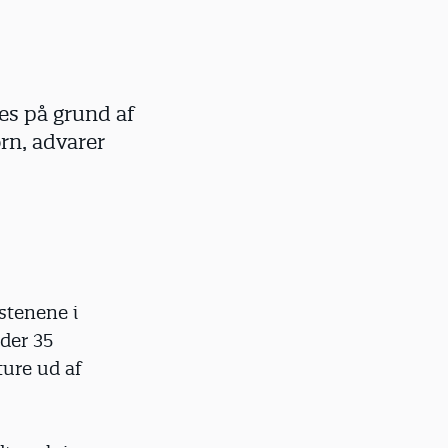
es på grund af
rn, advarer
stenene i
der 35
ture ud af