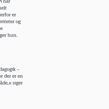
i har
helt
erfor er
viteter og
ge
iger hun.
ædagogik –
r der er en
de,« siger