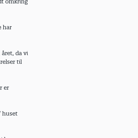
ndt omkring
e har
året, da vi
elser til
r er
f huset