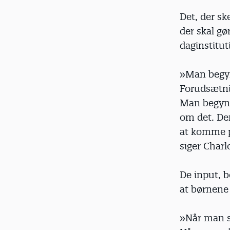
Det, der sk
der skal gø
daginstitu
»Man begynd
Forudsætnin
Man begynd
om det. De
at komme p
siger Char
De input, b
at børnene 
»Når man s