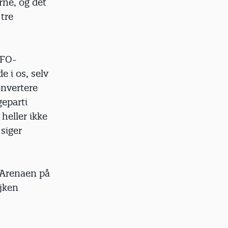
rne, og det
tre
SFO-
 i os, selv
onvertere
geparti
heller ikke
siger
 Arenaen på
ejken