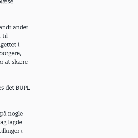
fblæse
landt andet
til
gettet i
borgere,
or at skære
des det BUPL
 på nogle
lag lagde
llinger i