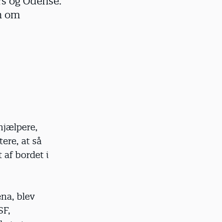
rs og Odense.
en om
jælpere,
ere, at så
 af bordet i
na, blev
SF,