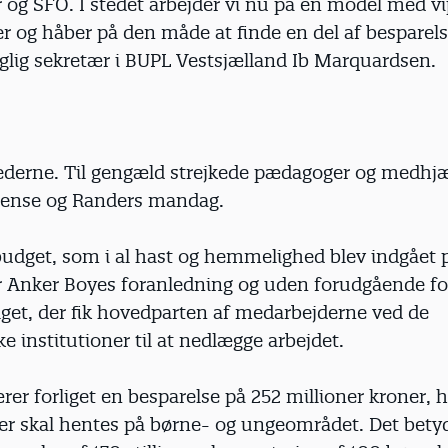
 og SFO. I stedet arbejder vi nu på en model med v
r og håber på den måde at finde en del af besparel
aglig sekretær i BUPL Vestsjælland Ib Marquardsen.
 lederne. Til gengæld strejkede pædagoger og medhj
Odense og Randers mandag.
budget, som i al hast og hemmelighed blev indgået 
 Anker Boyes foranledning og uden forudgående fo
et, der fik hovedparten af medarbejderne ved de
 institutioner til at nedlægge arbejdet.
ærer forliget en besparelse på 252 millioner kroner, 
ner skal hentes på børne- og ungeområdet. Det bety