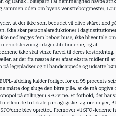
n og Dansk Folkeparti i al hemmelighed havde strik
ig sammen uden om byens Venstreborgmester, Loui
tyder, at der ikke som bebudet vil blive skåret ned p
n, ikke sker personalereduktioner i daginstitution
 ikke nedlægges fem beboerhuse, ikke bliver tale om
merindskrivning i daginstitutionerne, og at
rnene ikke skal vinke farvel til deres kostordning.
æller, at der fra næste år er afsat ekstra midler til a
 på legepladser og til handicappede og udsatte bør
BUPL-afdeling kalder forliget for en 95 procents sej
 måtte dog sluge den bitre pille, at de må opgive 
onopol på stillinger i SFO'erne. Et forhold, der har v
rid mellem de to lokale pædagogiske fagforeninger, 
 SFO'erne blev oprettet. Fremover vil SFO-lederne 