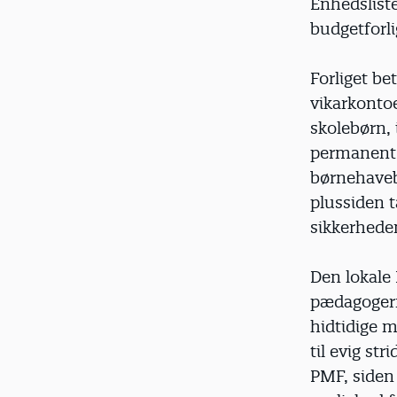
Enhedsliste
budgetforl
Forliget be
vikarkontoe
skolebørn,
permanent 
børnehavebø
plussiden t
sikkerheden
Den lokale 
pædagogerne
hidtidige m
til evig st
PMF, siden