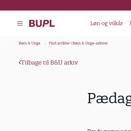
G
å
t
Løn og vilkår
i
l
B
Børn & Unge
Find artikler i Børn & Unge-arkivet
h
r
o
ø
v
Tilbage til B&U arkiv
d
e
k
d
i
r
Pædag
n
u
d
m
h
m
o
e
l