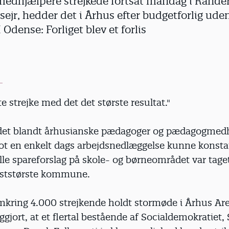
edhjælpere strejkede fortsat mandag i Rande
sejr, hedder det i Århus efter budgetforlig ud
Odense: Forliget blev et forlis
e strejke med det det største resultat."
det blandt århusianske pædagoger og pædagogmedh
lot en enkelt dags arbejdsnedlæggelse kunne konstat
le spareforslag på skole- og børneområdet var taget
ststørste kommune.
kring 4.000 strejkende holdt stormøde i Århus Are
iggjort, at et flertal bestående af Socialdemokratiet, 