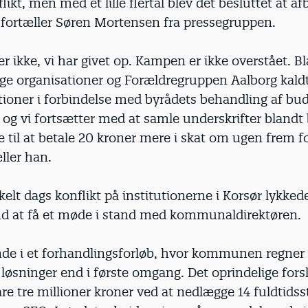
flikt, men med et lille flertal blev det besluttet at a
, fortæller Søren Mortensen fra pressegruppen.
r ikke, vi har givet op. Kampen er ikke overstået. B
ige organisationer og Forældregruppen Aalborg kaldt 
ioner i forbindelse med byrådets behandling af bud
og vi fortsætter med at samle underskrifter blandt 
ige til at betale 20 kroner mere i skat om ugen frem f
ller han.
kelt dags konflikt på institutionerne i Korsør lykke
nd at få et møde i stand med kommunaldirektøren.
inde i et forhandlingsforløb, hvor kommunen regner
løsninger end i første omgang. Det oprindelige fors
are tre millioner kroner ved at nedlægge 14 fuldtidssti