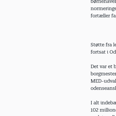
børnehaver
normeringe
fortæller f
Støtte fra
fortsat i 
Det var et 
borgmester
MED-udvalg
odenseanske
I alt indeb
102 millio