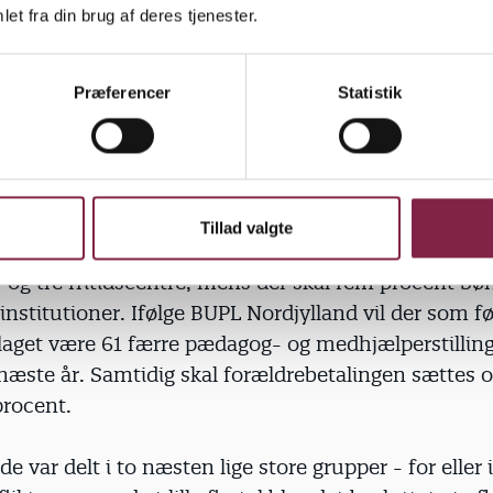
idig ordning, som sikrer det nuværende personale. 
et fra din brug af deres tjenester.
ejdsgruppe inden nytår barsle med en såkaldt "visi
model" for personalenormeringen i forbindelse me
Præferencer
Statistik
 for lønsums- eller kontraktstyring.
algte pædagogerne også at gå i arbejde igen. Det sket
jket i over en uge mod kommunens meget skrappe
planer, uden det tilsyneladende har fået politikerne
Tillad valgte
den. Spareforslaget betyder blandt andet lukning a
og tre fritidscentre, mens der skal fem procent bør
institutioner. Ifølge BUPL Nordjylland vil der som fø
laget være 61 færre pædagog- og medhjælperstilling
 næste år. Samtidig skal forældrebetalingen sættes op
procent.
de var delt i to næsten lige store grupper - for eller