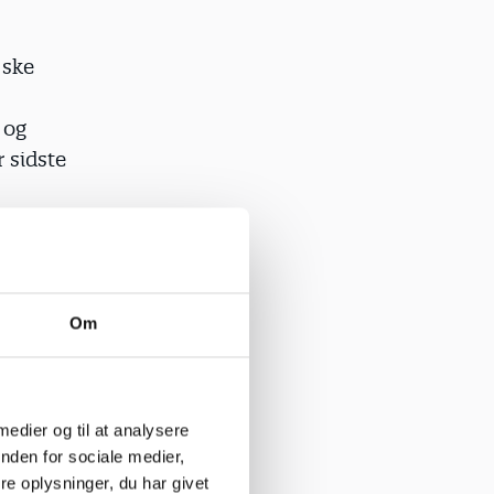
 ske
 og
 sidste
nen har
De frygtede
Om
rekniv, når
udget til at
 medier og til at analysere
nden for sociale medier,
der lavet
e oplysninger, du har givet