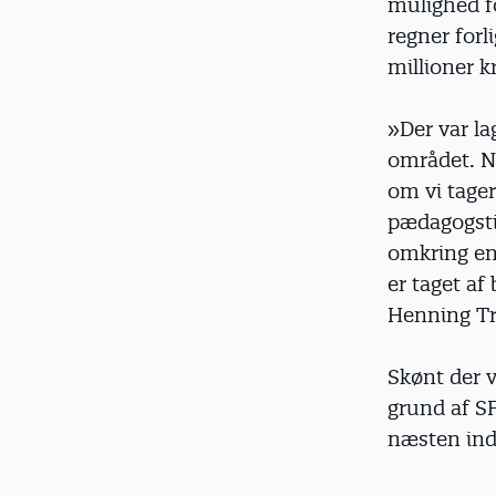
mulighed fo
regner forl
millioner k
»Der var la
området. Nu
om vi tager
pædagogstil
omkring en 
er taget a
Henning T
Skønt der 
grund af SF
næsten ind