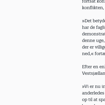
fortsat kon
konflikten
»Det betyde
har de fagl
demonstrat
denne uge, 
der er vill
ned,« fortæ
Efter en en
Vestsjælla
»Vi er nu 
anderledes 
op til at sp