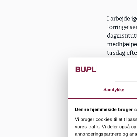
I arbejde i
forringelse
daginstitut
medhjælpere
tirsdag efte
De ansatte 
arbejdsned
opsagt norm
Samtykke
derfor, at 
politikerne
Denne hjemmeside bruger c
hænge sa
Vi bruger cookies til at tilpas
vores trafik. Vi deler også 
Ifølge form
annonceringspartnere og anal