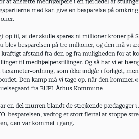
r at ansætte medhjælpere i en fjerdedel af stillinge
igspartierne med kan give en besparelse på omkring 
roner.
gt op til, at der skulle spares ni millioner kroner på 
 blev besparelsen på tre millioner, og den må vi æde
 kraftigt afstand fra den og fra muligheden for at k
linger til medhjælperstillinger. Og så har vi et hæn
taxameter-ordning, som ikke indgår i forliget, men 
f bordet. Den kamp må vi tage op, når den kommer,« 
ruelsegaard fra BUPL Århus Kommune.
var en del murren blandt de strejkende pædagoger i
O-besparelsen, vedtog et stort flertal at stoppe str
en, den var kommet i gang.