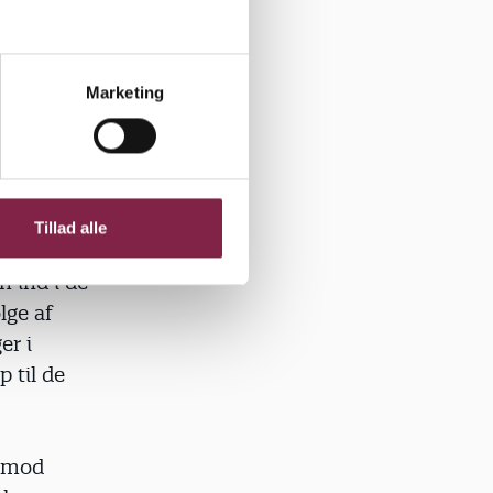
Samtidig
onær
d overgang
Marketing
e, efter de
 til at få
Tillad alle
f ni
n ind i de
lge af
er i
 til de
 imod