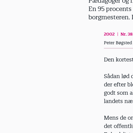
Pædagoger og m
d
En 95 procents 
borgmesteren. I 
2002
Nr. 38
Peter Bøgsted
Den kortest
Sådan lød 
der efter b
godt som al
landets næ
Mens de om
det offentl