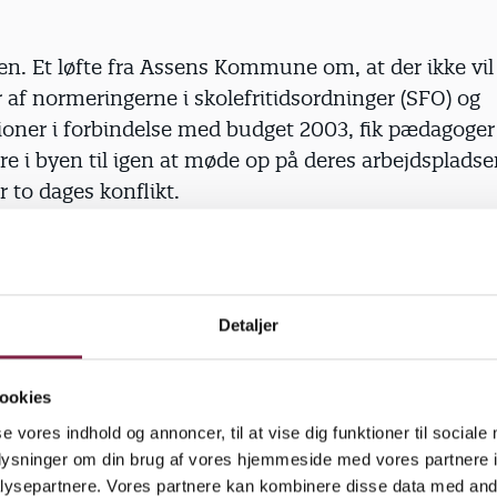
gen. Et løfte fra Assens Kommune om, at der ikke vil
r af normeringerne i skolefritidsordninger (SFO) og
ioner i forbindelse med budget 2003, fik pædagoger
 i byen til igen at møde op på deres arbejdspladser
r to dages konflikt.
betragter tilkendegivelsen som en sejr, da deres
læggelse ikke mindst var en reaktion på, at kommu
eringsaftalerne med deres faglige organisationer. 
Detaljer
institutionsområdet ville blive offer for den store spa
 skal finde otte millioner kroner for at få næste års b
ookies
mmen.
se vores indhold og annoncer, til at vise dig funktioner til sociale
oplysninger om din brug af vores hjemmeside med vores partnere i
anden for BUPL Fyn, Lisbeth Schmidt Jespersen, er 
ysepartnere. Vores partnere kan kombinere disse data med andr