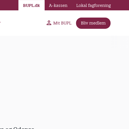
BUPL.dk
A-kassen
Lokal fagforening
r
Mit BUPL
Bliv medlem