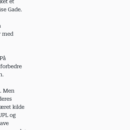
ket et
se Gade.
å
er med
 På
t forbedre
n.
r. Men
deres
æret kilde
BUPL og
have