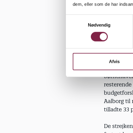
en midlert
dem, eller som de har indsaml
skal en arb
beregnings
S
Nødvendig
a
til en form
m
t
I Aalborg v
y
havde stre
k
nedskærings
k
Afvis
sved på pan
e
v
børnehaver 
a
resterende 
l
budgetfors
g
Aalborg til
tilladte 33 
De strejken