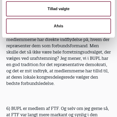
ord og handling.
Tillad valgte
Afvis
5) Umiddelbart har jeg svært ved at se behovet. Det
kan selvfølgelig virke som en tiltalende tanke, at
medlemmerne har direkte indflydelse på, hvem der
repræsenter dem som forbundsformand. Men
skulle det så ikke være hele forretningsudvalget, der
vælges ved urafstemning? Jeg mener, vi i BUPL har
en god tradition for det repræsentative demokrati,
og det er mit indtryk, at medlemmerne har tillid til,
at deres lokale kongresdelegerede vælger den
bedste forbundsledelse.
6) BUPL er medlem af FTF. Og selv om jeg gerne så,
at FTF var langt mere markant og synlig i den