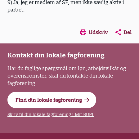
9) Ja, jeg er medlem af SF, men ikke særlig aktiv i
partiet.
Opens in a new window
Opens in a new win
Opens in a
Udskriv
Del
Kontakt din lokale fagforening
Har du faglige spørgsmål om løn, arbejdsvilkår og
overenskomster, skal du kontakte din lokale
fagforening.
Find din lokale fagforening
Skriv til din lokale fagforening i Mit BUPL