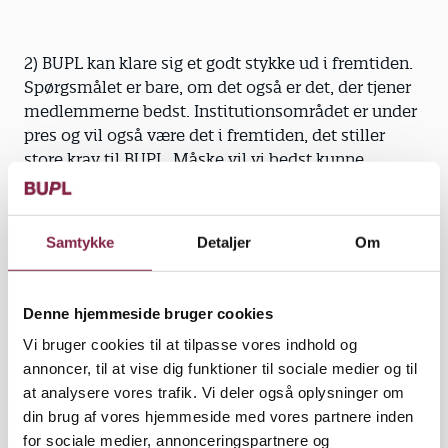
2) BUPL kan klare sig et godt stykke ud i fremtiden.
Spørgsmålet er bare, om det også er det, der tjener
medlemmerne bedst. Institutionsområdet er under
pres og vil også være det i fremtiden, det stiller
store krav til BUPL. Måske vil vi bedst kunne
modstå presset sammen med andre - så selv om
der ikke er fusioner på dagsordenen lige nu, kan det
sagtens blive aktuelt i de kommende år.
Samtykke
Detaljer
Om
Denne hjemmeside bruger cookies
3) Vi har Ny Løn, og vi skal selvfølgelig arbejde for,
Vi bruger cookies til at tilpasse vores indhold og
at det kommer til at fungere så godt som muligt til
annoncer, til at vise dig funktioner til sociale medier og til
gavn for medlemmernes løn. Vi skal vurdere, om
at analysere vores trafik. Vi deler også oplysninger om
Ny Løn overhovedet passer til institutionsområdet,
din brug af vores hjemmeside med vores partnere inden
og om kommunerne kan/vil leve op til deres
for sociale medier, annonceringspartnere og
forpligtigelse til at få systemet til at fungere. Det