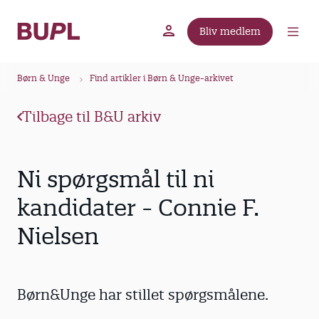
G
å
Bliv medlem
t
BUPL.dk
A-kassen
Lokal fagforening
i
B
l
Børn & Unge
Find artikler i Børn & Unge-arkivet
r
h
ø
o
Tilbage til B&U arkiv
v
d
e
k
d
r
Ni spørgsmål til ni
i
u
n
kandidater - Connie F.
m
d
Nielsen
m
h
o
e
l
d
Børn&Unge har stillet spørgsmålene.