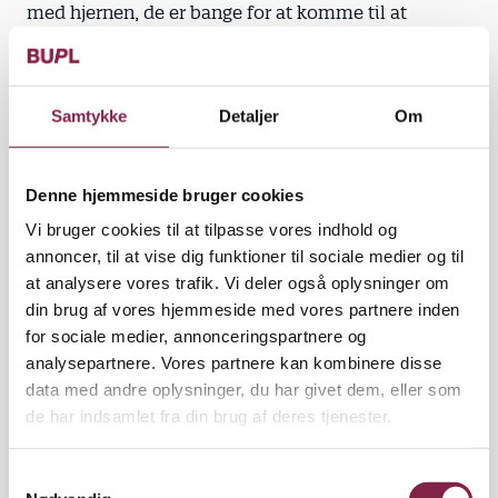
med hjernen, de er bange for at komme til at
diagnosticere, og de er også bange for, om alt det,
de har lavet indtil nu, slet ikke duer. Men
pædagoger kan få et mere nuanceret syn på barnet
Samtykke
Detaljer
Om
ved hjælp af viden om det neurologiske, og det kan
de bruge sideløbende med alt det andet, de kan. Jeg
har oplevet mange pædagoger blive så lettede, når
Denne hjemmeside bruger cookies
de finder en god forklaring på barnets
uhensigtsmæssige adfærd. Det giver en meget stor
Vi bruger cookies til at tilpasse vores indhold og
frihed til også at holde af barnet, fordi det jo ikke
annoncer, til at vise dig funktioner til sociale medier og til
kan gøre for det," siger hun.
at analysere vores trafik. Vi deler også oplysninger om
din brug af vores hjemmeside med vores partnere inden
Udviklings- og empatiforstyrrerede børn kan sætte
for sociale medier, annonceringspartnere og
en hel personalegruppe skatmat, for når man
analysepartnere. Vores partnere kan kombinere disse
kommer til kort over for sådan et barn, rammes
data med andre oplysninger, du har givet dem, eller som
man ofte på sit selvværd. Og så får man alle mulige
de har indsamlet fra din brug af deres tjenester.
symptomer på stress, som aggression eller
opgivenhed, og så kan det gode samarbejde sagtens
S
ryge sig en tur. Lene Wad Knudsen fortæller om en