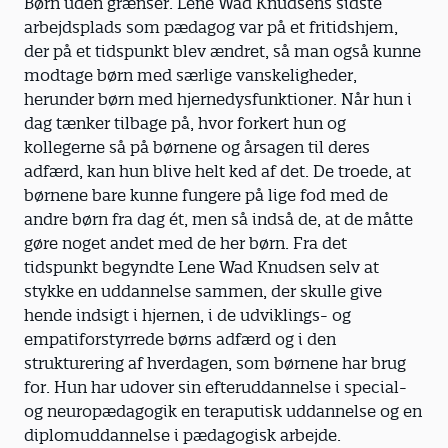
Børn uden grænser. Lene Wad Knudsens sidste
arbejdsplads som pædagog var på et fritidshjem,
der på et tidspunkt blev ændret, så man også kunne
modtage børn med særlige vanskeligheder,
herunder børn med hjernedysfunktioner. Når hun i
dag tænker tilbage på, hvor forkert hun og
kollegerne så på børnene og årsagen til deres
adfærd, kan hun blive helt ked af det. De troede, at
børnene bare kunne fungere på lige fod med de
andre børn fra dag ét, men så indså de, at de måtte
gøre noget andet med de her børn. Fra det
tidspunkt begyndte Lene Wad Knudsen selv at
stykke en uddannelse sammen, der skulle give
hende indsigt i hjernen, i de udviklings- og
empatiforstyrrede børns adfærd og i den
strukturering af hverdagen, som børnene har brug
for. Hun har udover sin efteruddannelse i special-
og neuropædagogik en teraputisk uddannelse og en
diplomuddannelse i pædagogisk arbejde.