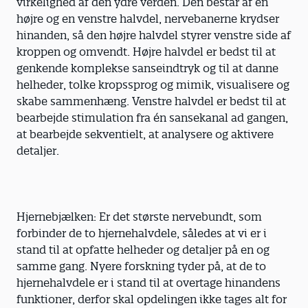
virkelighed af den ydre verden. Den består af en
højre og en venstre halvdel, nervebanerne krydser
hinanden, så den højre halvdel styrer venstre side af
kroppen og omvendt. Højre halvdel er bedst til at
genkende komplekse sanseindtryk og til at danne
helheder, tolke kropssprog og mimik, visualisere og
skabe sammenhæng. Venstre halvdel er bedst til at
bearbejde stimulation fra én sansekanal ad gangen,
at bearbejde sekventielt, at analysere og aktivere
detaljer.
Hjernebjælken: Er det største nervebundt, som
forbinder de to hjernehalvdele, således at vi er i
stand til at opfatte helheder og detaljer på en og
samme gang. Nyere forskning tyder på, at de to
hjernehalvdele er i stand til at overtage hinandens
funktioner, derfor skal opdelingen ikke tages alt for