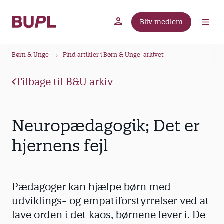
G
å
Bliv medlem
t
BUPL.dk
A-kassen
Lokal fagforening
i
B
l
Børn & Unge
Find artikler i Børn & Unge-arkivet
r
h
ø
o
Tilbage til B&U arkiv
v
d
e
k
d
r
Neuropædagogik; Det er
i
u
n
hjernens fejl
m
d
m
h
o
e
Pædagoger kan hjælpe børn med
l
d
udviklings- og empatiforstyrrelser ved at
lave orden i det kaos, børnene lever i. De