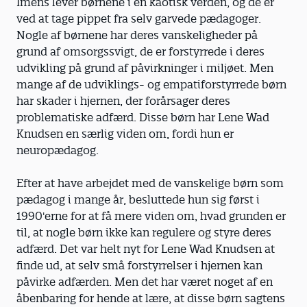
Imens lever børnene i en kaotisk verden, og de er
ved at tage pippet fra selv garvede pædagoger.
Nogle af børnene har deres vanskeligheder på
grund af omsorgssvigt, de er forstyrrede i deres
udvikling på grund af påvirkninger i miljøet. Men
mange af de udviklings- og empatiforstyrrede børn
har skader i hjernen, der forårsager deres
problematiske adfærd. Disse børn har Lene Wad
Knudsen en særlig viden om, fordi hun er
neuropædagog.
Efter at have arbejdet med de vanskelige børn som
pædagog i mange år, besluttede hun sig først i
1990'erne for at få mere viden om, hvad grunden er
til, at nogle børn ikke kan regulere og styre deres
adfærd. Det var helt nyt for Lene Wad Knudsen at
finde ud, at selv små forstyrrelser i hjernen kan
påvirke adfærden. Men det har været noget af en
åbenbaring for hende at lære, at disse børn sagtens