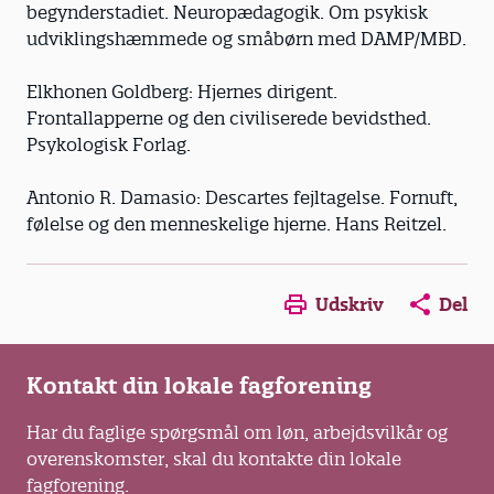
begynderstadiet. Neuropædagogik. Om psykisk
udviklingshæmmede og småbørn med DAMP/MBD.
Elkhonen Goldberg: Hjernes dirigent.
Frontallapperne og den civiliserede bevidsthed.
Psykologisk Forlag.
Antonio R. Damasio: Descartes fejltagelse. Fornuft,
følelse og den menneskelige hjerne. Hans Reitzel.
Opens in a new window
Opens in a new win
Opens in a
Udskriv
Del
Kontakt din lokale fagforening
Har du faglige spørgsmål om løn, arbejdsvilkår og
overenskomster, skal du kontakte din lokale
fagforening.