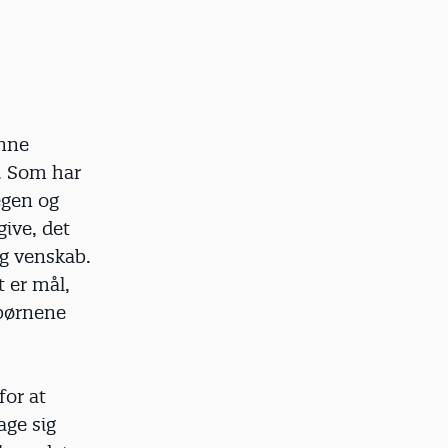
anne
. Som har
 egen og
ive, det
og venskab.
t er mål,
 børnene
for at
age sig