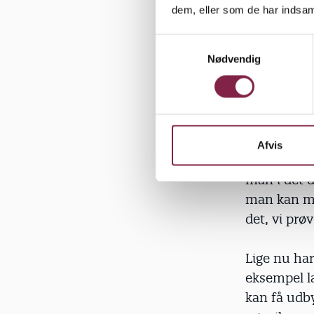
voksne - m
dem, eller som de har indsaml
som han er 
barnets bø
S
Nødvendig
a
hinanden me
m
vigtigt for 
t
måde.
y
k
»For at kun
k
Afvis
kontinuerli
e
v
man i det d
a
man kan mæ
l
det, vi prø
g
Lige nu ha
eksempel l
kan få udby