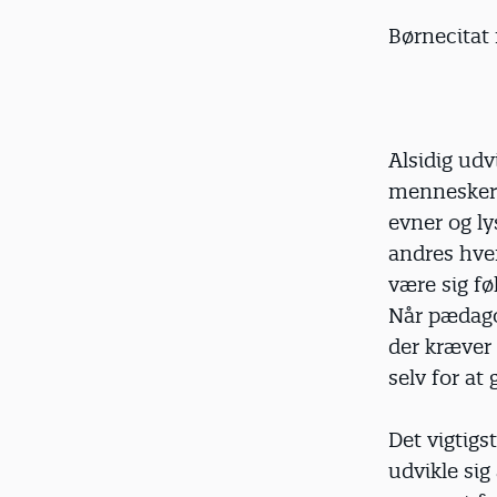
Børnecitat 
Alsidig udv
mennesker,
evner og ly
andres hve
være sig f
Når pædagog
der kræver 
selv for at 
Det vigtigs
udvikle sig