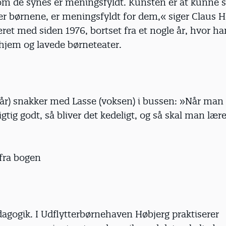
l, om de synes er meningsfyldt. Kunsten er at kunne 
er børnene, er meningsfyldt for dem,« siger Claus 
et med siden 1976, bortset fra et nogle år, hvor ha
dshjem og lavede børneteater.
2 år) snakker med Lasse (voksen) i bussen: »Når man 
igtig godt, så bliver det kedeligt, og så skal man lær
 fra bogen
gogik. I Udflytterbørnehaven Høbjerg praktiserer