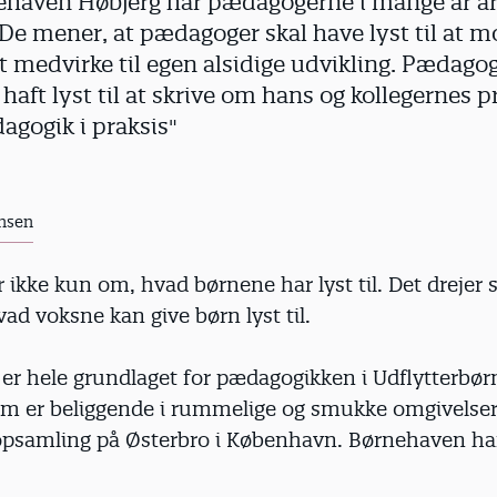
ehaven Høbjerg har pædagogerne i mange år ar
 De mener, at pædagoger skal have lyst til at m
 at medvirke til egen alsidige udvikling. Pædago
aft lyst til at skrive om hans og kollegernes p
gogik i praksis"
nsen
 ikke kun om, hvad børnene har lyst til. Det drejer s
ad voksne kan give børn lyst til.
er hele grundlaget for pædagogikken i Udflytterbø
om er beliggende i rummelige og smukke omgivelser 
samling på Østerbro i København. Børnehaven har 