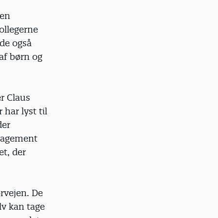
gen
ollegerne
 de også
 af børn og
r Claus
har lyst til
der
ngagement
et, der
orvejen. De
lv kan tage