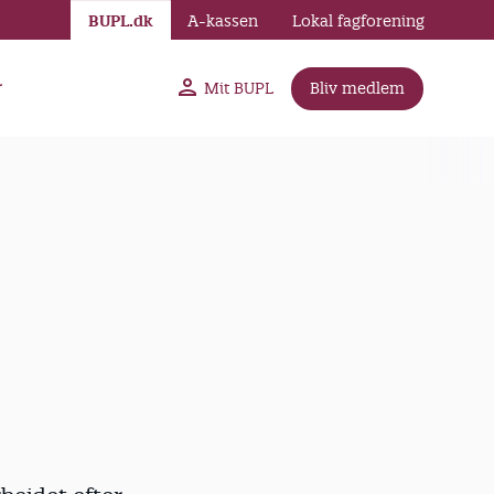
BUPL.dk
A-kassen
Lokal fagforening
r
Mit BUPL
Bliv medlem