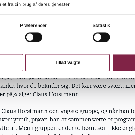
ed grupper inddelt efter alder. Hver pædagog har e
et fra din brug af deres tjenester.
primærpædagog for, og som han følger fra start til s
rnehavetid. På den måde lærer både børn og pædag
Præferencer
Statistik
get godt at kende, og kendskabet til hvert enkelt 
at kunne bidrage til dets alsidige udvikling på en kval
ne se det enkelte barn i gruppen kræver det, at ma
Tillad valgte
gt laver nedskrevne observationer af de enkelte bør
aglige arbejde hele tiden er nærværende over for b
rke, hvor de befinder sig. Det kan være svært, men
ver på,« siger Claus Horstmann.
r Claus Horstmann den yngste gruppe, og når han f
aver rytmik, prøver han at sammensætte et program
tte af. Men i gruppen er der to børn, som ikke er gl