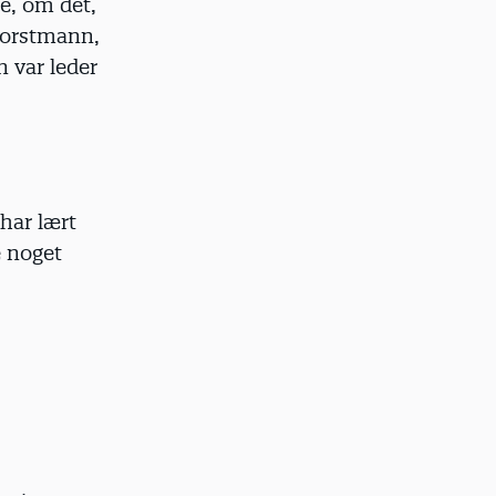
se, om det,
Horstmann,
n var leder
har lært
e noget