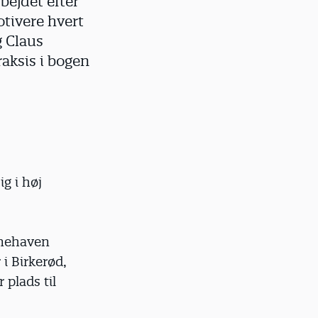
bejdet efter
otivere hvert
g Claus
raksis i bogen
ig i høj
rnehaven
i Birkerød,
plads til