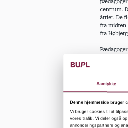
pædagogern
centrum. D
årtier. De 
fra midten 
fra Høbjerg
Pædagogern
enkelt skal
den enkelt
basere sine
barn må ta
Samtykke
enkelte bar
deraf mang
Denne hjemmeside bruger c
mener Cla
Vi bruger cookies til at tilpas
vores trafik. Vi deler også 
I praksis a
annonceringspartnere og anal