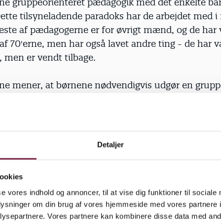
e gruppeorienteret pædagogik med det enkelte bar
ette tilsyneladende paradoks har de arbejdet med i
fleste af pædagogerne er for øvrigt mænd, og de ha
af 70'erne, men har også lavet andre ting - de har 
, men er vendt tilbage.
e mener, at børnene nødvendigvis udgør en gruppe
 forholde sig til de andre børn på godt og ondt. Det vi
e er afhængig af gruppens gøren og laden, barnet k
 handlinger og udvikling alene på eget liv og behov.
ge hensyn til gruppen, og gruppen må tage hensyn t
Detaljer
n. Ikke mindst den stigende tendens til servicering
lende medansvarsfølelse har gjort den målsætning 
ookies
us Horstmann.
se vores indhold og annoncer, til at vise dig funktioner til sociale
oplysninger om din brug af vores hjemmeside med vores partnere i
rbejder pædagogerne - i de tidsrum, hvor aktiviteter
ysepartnere. Vores partnere kan kombinere disse data med andr