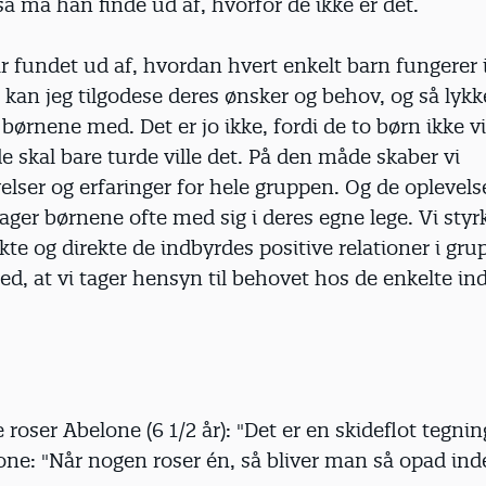
så må han finde ud af, hvorfor de ikke er det.
r fundet ud af, hvordan hvert enkelt barn fungerer 
, kan jeg tilgodese deres ønsker og behov, og så lykk
å børnene med. Det er jo ikke, fordi de to børn ikke 
 de skal bare turde ville det. På den måde skaber vi
elser og erfaringer for hele gruppen. Og de oplevels
tager børnene ofte med sig i deres egne lege. Vi styrk
kte og direkte de indbyrdes positive relationer i gr
d, at vi tager hensyn til behovet hos de enkelte ind
roser Abelone (6 1/2 år): "Det er en skideflot tegnin
one: "Når nogen roser én, så bliver man så opad inde