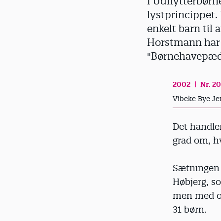
I Udflytterbørn
d
lystprincippet.
enkelt barn til
Horstmann har h
"Børnehavepæda
2002
Nr. 20
Vibeke Bye Je
Det handler
grad om, hv
Sætningen 
Høbjerg, s
men med op
31 børn.