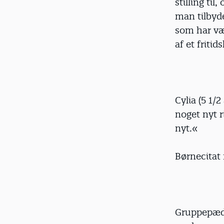
stilling ti
man tilbyd
som har vær
af et friti
Cylia (5 1/
noget nyt r
nyt.«
Børnecitat
Gruppepæda