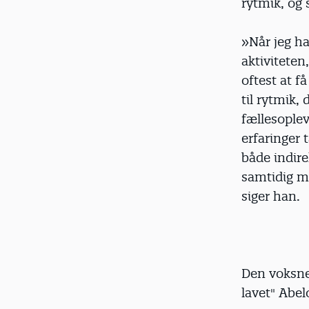
rytmik, og 
»Når jeg ha
aktiviteten
oftest at f
til rytmik,
fællesoplev
erfaringer 
både indire
samtidig me
siger han.
Den voksne 
lavet" Abel