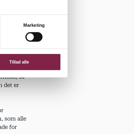
n gruppe,
lut i hele
oger
Marketing
barn er
ificeret
n
Tillad alle
n, og at
ørnene, så
 det er
or
, som alle
ade for