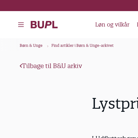
G
å
t
Løn og vilkår
i
l
B
Børn & Unge
Find artikler i Børn & Unge-arkivet
h
r
o
ø
v
Tilbage til B&U arkiv
d
e
k
d
i
r
Lystpr
n
u
d
m
h
m
o
e
l