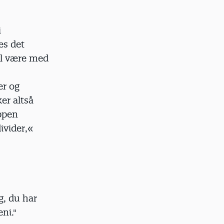
i
es det
vil være med
er og
er altså
uppen
ivider,«
g, du har
ni."