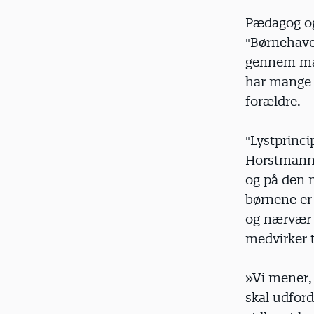
Pædagog og
"Børnehave
gennem man
har mange t
forældre.
"Lystprinc
Horstmann. F
og på den m
børnene er
og nærvær s
medvirker t
»Vi mener, 
skal udford