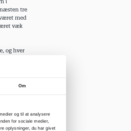
n i
 næsten tre
r været med
været væk
, og hver
l sige, at
an ikke kun
 Det enkelt
il det
Om
 og den
aktuel,
 medier og til at analysere
nden for sociale medier,
ne ledes af
e oplysninger, du har givet