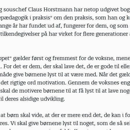
 souschef Claus Horstmann har netop udgivet bo
pædagogik i praksis" om den praksis, som han og k
ge år har fundet ud af, fungerer for dem, og som
ilkendegivelser på har virket for flere generationer
ippet" gælder først og fremmest for de voksne, mene
or det er dem, der skal lave det, de er gode til eller 
åde give børnene lyst til at være med. Når det gæl
 det rigtige ord motivation. Gennem de voksnes e
kal de motivere børnene til at få lyst til at lave nog
il deres alsidige udvikling.
at børn skal vide, at der er mere end det, de kan i f
res. Vi skal give børnene lyst til noget, som de så se