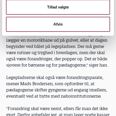
bliver udfordret både fysisk og psykisk, for så
Tillad valgte
belønner vores hjerne os med en
tilfredshedsfølelse. Vil vi skabe de bedste
forudsætninger for børnene, skal man kaste nye
Afvis
aktivitetsmuligheder ind på legepladsen eller i det
indendørs miljø. Det kan være, at man nogle dage
lægger en motorik­bane ud på gulvet, eller at dagen
begynder ved bålet på legepladsen. Der må gerne
være rutiner og tryghed i hverdagen, men der skal
også være forandringer, der popper op. Det er både
sjovere for børnene og for pædagogerne," siger han.
Legepladserne skal også være forandringsparate,
mener Mads Brodersen, som opfordrer til, at
pædagogerne skifter gyngerne ud engang imellem,
eventuelt ved at bytte med naboinstitutionerne.
"Forandring skal være nemt, ellers får man det ikke
gjort. Derfor anbefaler jeg, at man laver nogle kasser