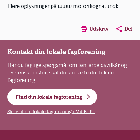
Flere oplysninger på www.motorikognatur.dk
Opens in a new window
Opens in a new win
Opens in a
Udskriv
Del
Kontakt din lokale fagforening
Har du faglige spørgsmål om løn, arbejdsvilkår og
overenskomster, skal du kontakte din lokale
fagforening.
Find din lokale fagforening
Skriv til din lokale fagforening i Mit BUPL