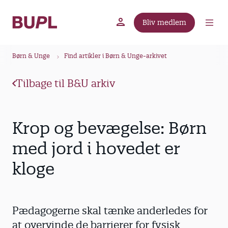
G
å
Bliv medlem
t
BUPL.dk
A-kassen
Lokal fagforening
i
B
l
Børn & Unge
Find artikler i Børn & Unge-arkivet
r
h
ø
o
Tilbage til B&U arkiv
v
d
e
k
d
r
Krop og bevægelse: Børn
i
u
n
med jord i hovedet er
m
d
kloge
m
h
o
e
l
d
Pædagogerne skal tænke anderledes for
at overvinde de barrierer for fysisk