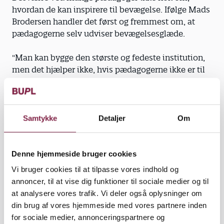
hvordan de kan inspirere til bevægelse. Ifølge Mads
Brodersen handler det først og fremmest om, at
pædagogerne selv udviser bevægelsesglæde.
"Man kan bygge den største og fedeste institution,
men det hjælper ikke, hvis pædagogerne ikke er til
stede, der hvor børnene bevæger sig. Pædagogernes
fysiske og mentale tilstedeværelse er meget vigtig,
for det bliver ikke til meget fysisk aktivitet, hvis
pædagogen siger 'kom børn, skal vi ikke bevæge
Samtykke
Detaljer
Om
os?', og hun så selv stiller sig i et hjørne og ikke med
sin egen krop viser bevægelsesglæde," siger han.
Denne hjemmeside bruger cookies
Mads Brodersen mener, at vil man inspirere børn til
Vi bruger cookies til at tilpasse vores indhold og
bevægelse, skal pædagogen selv trille, rulle eller
annoncer, til at vise dig funktioner til sociale medier og til
kravle på gulvet, for så kommer børnene af sig selv
at analysere vores trafik. Vi deler også oplysninger om
og vil være med.
din brug af vores hjemmeside med vores partnere inden
for sociale medier, annonceringspartnere og