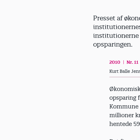
d
Presset af øko
institutionern
institutionerne
opsparingen.
2010
Nr. 11
Kurt Balle Jen
Økonomisk 
opsparing 
Kommune ha
millioner 
hentede 59