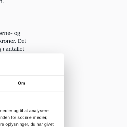
n.
ørne- og
kroner. Det
 i antallet
r i Børne-
 holdt, men
Om
 så mange
 medier og til at analysere
 to procent
nden for sociale medier,
oner kroner.
e oplysninger, du har givet