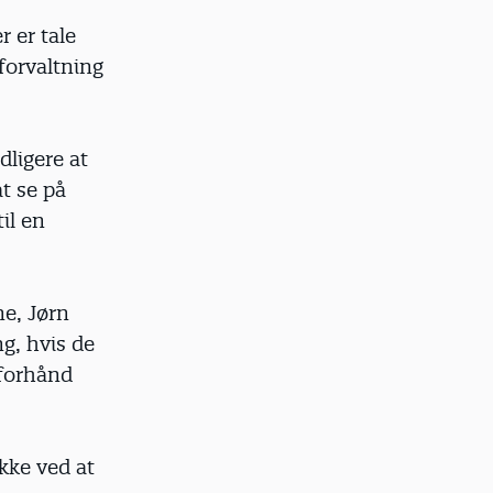
 er tale
forvaltning
idligere at
at se på
il en
e, Jørn
g, hvis de
 forhånd
ikke ved at