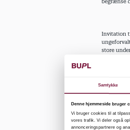
begrænse d
Invitation
ungeforvalt
store under
af specialb
og Ungeforv
samtidig vi
Samtykke
"De to tin
flere børn,
Denne hjemmeside bruger c
Vi bruger cookies til at tilpas
For at find
vores trafik. Vi deler også 
skulle gå ti
annonceringspartnere og anal