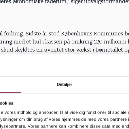
eres økonomiske råderum," siger udvalgsformande
 til forbrug. Sidste år stod Københavns Kommunes b
ning med et hul i kassen på omkring 120 millioner 
skud skyldtes en uventet stor vækst i børnetallet og
ørn, fortæller Else Sommer, administrerende direktø
altningen. Politikerne ville have, at budgettet blev
lle de opretholde serviceniveauet.
Detaljer
g kan være vanskelige at gøre samtidig, når man har
" siger Else Sommer.
ookies
se vores indhold og annoncer, til at vise dig funktioner til sociale
e pengene valgte politikerne, at al opsparing ud over
oplysninger om din brug af vores hjemmeside med vores partnere i
l at finansiere ekstrabørnene. Det ville give 74 milli
ysepartnere. Vores partnere kan kombinere disse data med andr