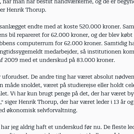
, når man har bestilt håndværkerne, og de er begyn
ller Henrik Thorup.
nsanlægget endte med at koste 520.000 kroner. Samt
ens bil repareret for 62.000 kroner, og der blev købt
klubbens computerrum for 62.000 kroner. Samtidig ha
angtidssygemeldt medarbejder, så institutionen ko
 af 2009 med et underskud på 83.000 kroner.
 uforudset. De andre ting har været absolut nødvend
n måde snoldet, været på studierejse eller holdt cel
let. Vi har kun brugt penge på det, der har været 
" siger Henrik Thorup, der har været leder i 13 år og 
ed økonomisk selvforvaltning.
r har jeg aldrig haft et underskud før nu. De fleste l