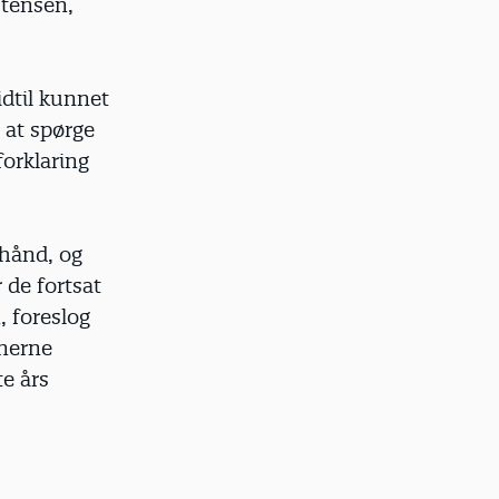
stensen,
dtil kunnet
 at spørge
orklaring
 hånd, og
 de fortsat
, foreslog
onerne
te års