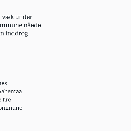
t væk under
 Kommune nåede
gen inddrog
nes
 Aabenraa
 fire
s Kommune