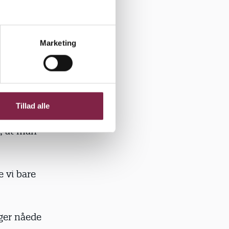
ge
Marketing
opsparingen.
nisme. Vi
smålet var
Tillad alle
 penge, så
l, at man
e vi bare
ger nåede