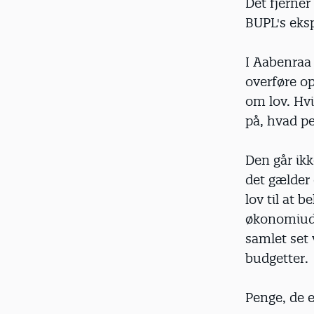
Det fjerner
BUPL's eksp
I Aabenraa
overføre op
om lov. Hv
på, hvad pe
Den går ikk
det gælder 
lov til at
økonomiudv
samlet set 
budgetter.
Penge, de e