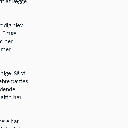
dt at lægge
idig blev
 10 nye
r der
mmer
ige. Så vi
ebre parties
bydende
altid har
edere har