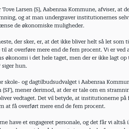
 Tove Larsen (S), Aabenraa Kommune, afviser, at der
mning, og at man undergraver institutionernes selv
rænse de økonomiske muligheder.
este, der sker, er, at det ikke bliver helt så let som t
se til at overføre mere end de fem procent. Vi er ved 
konomi i det hele taget, men der er ikke lagt op t
 siger hun.
r skole- og dagtilbudsudvalget i Aabenraa Kommun
n (SF), mener derimod, at der er tale om en stramnin
bliver vedtaget. Det vil betyde, at institutionerne på
om at få overført mere end de fem procent.
gerne have et engageret personale, og det får vi altså 