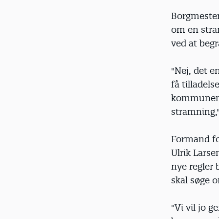
Borgmester
om en stra
ved at beg
"Nej, det en
få tilladel
kommunens ø
stramning,"
Formand fo
Ulrik Larse
nye regler 
skal søge 
"Vi vil jo 