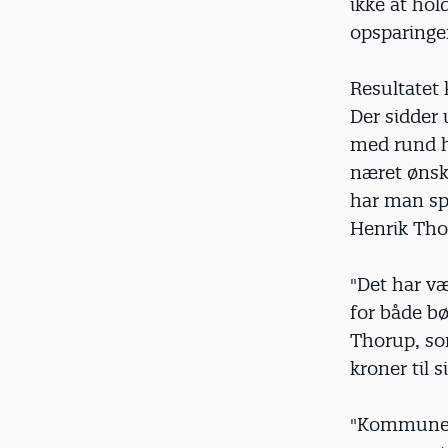
ikke at hol
opsparingen
Resultatet 
Der sidder 
med rund h
næret ønsk
har man spa
Henrik Tho
"Det har væ
for både bø
Thorup, som
kroner til s
"Kommunen 