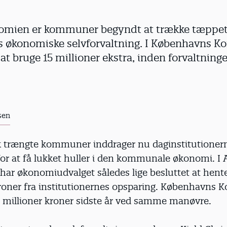
nomien er kommuner begyndt at trække tæppe
es økonomiske selvforvaltning. I Københavns
 at bruge 15 millioner ekstra, inden forvaltnin
sen
trængte kommuner inddrager nu daginstitutioner
for at få lukket huller i den kommunale økonomi. I
r økonomiudvalget således lige besluttet at hente
kroner fra institutionernes opsparing. København
 millioner kroner sidste år ved samme manøvre.