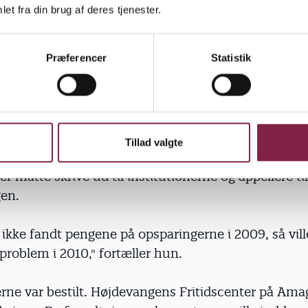
tningen varslede, at man havde tænkt sig at inddra
et fra din brug af deres tjenester.
n.
Præferencer
Statistik
rt til, at der er blevet brugt rigtig mange penge fra 
, fordi man ikke kan forstå, at der er sådan en meka
i indstillingen, at det ville påvirke adfærden. Spørg
," siger Else Sommer.
Tillad valgte
g hurtigt, at det fik institutionerne til at bruge flere
 måtte skrive ud til institutionerne og appellere ti
gen.
i ikke fandt pengene på opsparingerne i 2009, så vill
problem i 2010," fortæller hun.
ne var bestilt. Højdevangens Fritidscenter på Ama