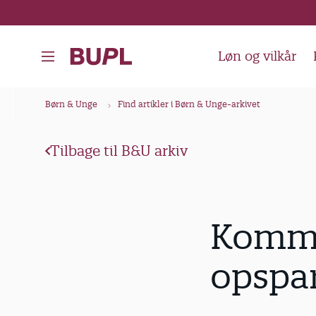
G
å
t
Løn og vilkår
i
l
B
Børn & Unge
Find artikler i Børn & Unge-arkivet
h
r
o
ø
v
Tilbage til B&U arkiv
d
e
k
d
i
r
Kommu
n
u
d
m
opspa
h
m
o
e
l