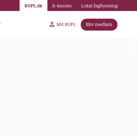
BUPL.dk
A-kassen
Lokal fagforening
r
Mit BUPL
Bliv medlem