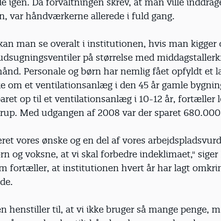
de igen. Da forvaltningen skrev, at man ville inddrag
, var håndværkerne allerede i fuld gang.
kan man se overalt i institutionen, hvis man kigger o
udsugningsventiler på størrelse med middagstallerk
ånd. Personale og børn har nemlig fået opfyldt et 
e om et ventilationsanlæg i den 45 år gamle bygning
ret op til et ventilationsanlæg i 10-12 år, fortæller 
rup. Med udgangen af 2008 var der sparet 680.000
ret vores ønske og en del af vores arbejdspladsvur
rn og voksne, at vi skal forbedre indeklimaet," siger
 fortæller, at institutionen hvert år har lagt omkr
ide.
henstiller til, at vi ikke bruger så mange penge, 