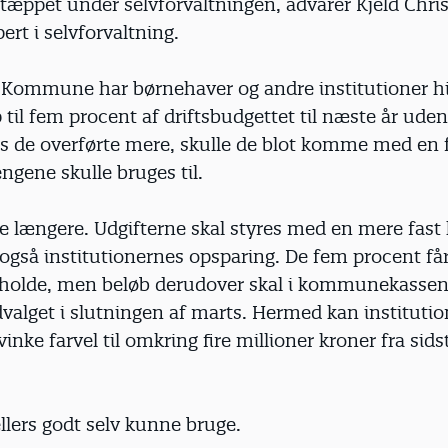
 tæppet under selvforvaltningen, advarer Kjeld Chri
ert i selvforvaltning.
 Kommune har børnehaver og andre institutioner hi
 til fem procent af driftsbudgettet til næste år uden
is de overførte mere, skulle de blot komme med en f
ngene skulle bruges til.
e længere. Udgifterne skal styres med en mere fast
også institutionernes opsparing. De fem procent får
 beholde, men beløb derudover skal i kommunekassen
alget i slutningen af marts. Hermed kan instituti
vinke farvel til omkring fire millioner kroner fra sids
llers godt selv kunne bruge.