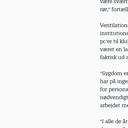
være svært
rør," fortæ
Ventilatio
institution
pc'er til 
været en l
faktisk ud
"Sygdom er
har på inge
for persona
nødvendigt,
arbejdet m
"I alle de å