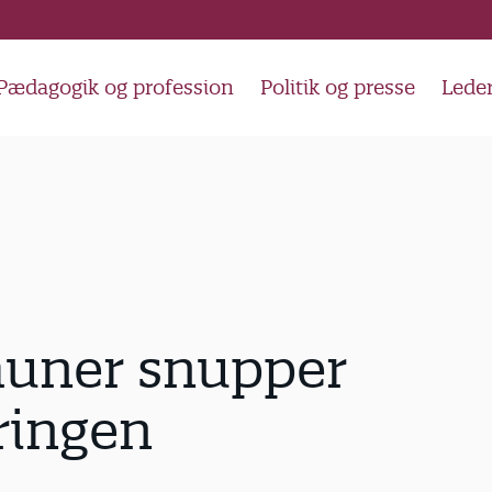
Pædagogik og profession
Politik og presse
Lede
ner snupper
ringen