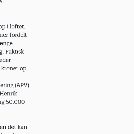
e
p i loftet.
ner fordelt
længe
. Faktisk
leder
 kroner op.
dering (APV)
 Henrik
ing 50.000
men det kan