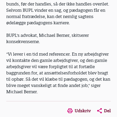
bunds, før der handles, så der ikke handles overilet.
Selvom BUPL vinder en sag, og pædagogen får en
normal fratrædelse, kan det nemlig sagtens
ødelægge pædagogens karriere.
BUPL's advokat, Michael Berner, skitserer
konsekvenserne.
"Vi lever i en tid med referencer. En ny arbejdsgiver
vil kontakte den gamle arbejdsgiver, og den gamle
arbejdsgiver vil være forpligtet til at fortælle
baggrunden for, at ansættelsesforholdet blev bragt
til ophør. Så det vil klæbe til pædagogen, og det kan
blive meget vanskeligt at finde andet job," siger
Michael Berner.
Opens in a new window
Opens in a new win
Opens in a
Udskriv
Del