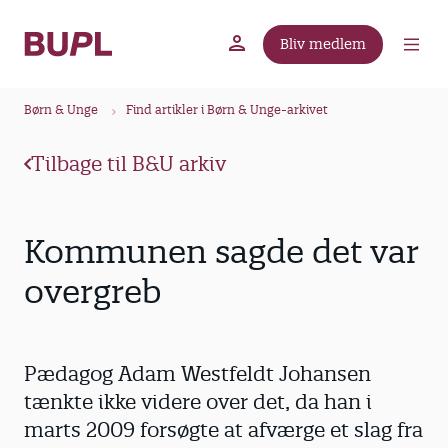
G
å
Bliv medlem
t
BUPL.dk
A-kassen
Lokal fagforening
i
B
l
Børn & Unge
Find artikler i Børn & Unge-arkivet
r
h
ø
o
Tilbage til B&U arkiv
v
d
e
k
d
r
Kommunen sagde det var
i
u
n
overgreb
m
d
m
h
o
e
Pædagog Adam Westfeldt Johansen
l
d
tænkte ikke videre over det, da han i
marts 2009 forsøgte at afværge et slag fra