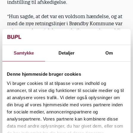
indstilling til afskedigelse.
"Hun sagde, at det var en voldsom hændelse, og at
med de nye retningslinjer i Brøndby Kommune var
selv et pædagogisk kram nok til, at man kunne blive
fyret. Fordi det kan blive misforstået," fortæller han.
Anja Gade, kan dog ikke over for Børn&Unge
Samtykke
Detaljer
Om
bekræfte denne udlægning af telefonsamtalen.
Efter samtalen ringer Adam Westfeldt Johansen til
Denne hjemmeside bruger cookies
sin tillidsmand for at videregive oplysningerne.
Vi bruger cookies til at tilpasse vores indhold og
annoncer, til at vise dig funktioner til sociale medier og til
"Jeg blev virkelig rystet på hele fagets vegne. For det
at analysere vores trafik. Vi deler også oplysninger om
har voldsomme konsekvenser, hvis man for
din brug af vores hjemmeside med vores partnere inden
eksempel ikke kan trøste et barn, som har slået sig,
for sociale medier, annonceringspartnere og
ved at give det et kram."
analysepartnere. Vores partnere kan kombinere disse
data med andre oplysninger, du har givet dem, eller som
Herefter hører han ikke mere fra kommunen, før