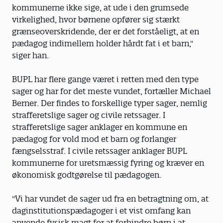
kommunerne ikke sige, at ude i den grumsede
virkelighed, hvor børnene opfører sig stærkt
grænseoverskridende, der er det forståeligt, at en
pædagog indimellem holder hårdt fat i et barn,"
siger han.
BUPL har flere gange været i retten med den type
sager og har for det meste vundet, fortæller Michael
Berner. Der findes to forskellige typer sager, nemlig
strafferetslige sager og civile retssager. I
strafferetslige sager anklager en kommune en
pædagog for vold mod et barn og forlanger
fængselsstraf. I civile retssager anklager BUPL
kommunerne for uretsmæssig fyring og kræver en
økonomisk godtgørelse til pædagogen.
"Vi har vundet de sager ud fra en betragtning om, at
daginstitutionspædagoger i et vist omfang kan
anvende fysisk magt for at forhindre børn i at