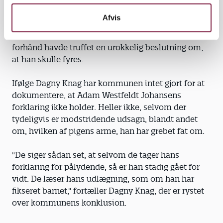
overhovedet ikke det, vi er ude i her. Adam går jo
Afvis
knap nok for vidt efter mine begreber," siger
sagsbehandleren, som mener, at kommunen på
forhånd havde truffet en urokkelig beslutning om,
at han skulle fyres.
Ifølge Dagny Knag har kommunen intet gjort for at
dokumentere, at Adam Westfeldt Johansens
forklaring ikke holder. Heller ikke, selvom der
tydeligvis er modstridende udsagn, blandt andet
om, hvilken af pigens arme, han har grebet fat om.
"De siger sådan set, at selvom de tager hans
forklaring for pålydende, så er han stadig gået for
vidt. De læser hans udlægning, som om han har
fikseret barnet," fortæller Dagny Knag, der er rystet
over kommunens konklusion.