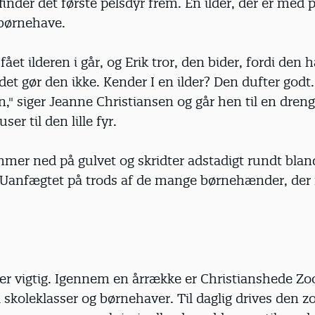
inder det første pelsdyr frem. En ilder, der er med p
 børnehave.
 fået ilderen i går, og Erik tror, den bider, fordi den 
 det gør den ikke. Kender I en ilder? Den dufter godt.
en," siger Jeanne Christiansen og går hen til en dren
ser til den lille fyr.
mer ned på gulvet og skridter adstadigt rundt blan
. Uanfægtet på trods af de mange børnehænder, der
r vigtig. Igennem en årrække er Christianshede Zo
l skoleklasser og børnehaver. Til daglig drives den z