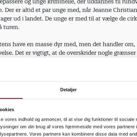
epassere og unge kriminelle, der uddannes til rundvi
. Der er altid et par unge med, når Jeanne Christian
tager ud i landet. De unge er med til at vælge de cirka
å turen.
gtens have en masse dyr med, men det handler om,
velse. Det er vigtigt, at de overskrider nogle grænser
 prøve at røre ved en slange. Ungerne får brugt der
d dyr, de ikke normalt må røre ved. Det er også den
 i Christianshede Zoo. Med berøring, relation og teor
Detaljer
istiansen.
ookies
se vores indhold og annoncer, til at vise dig funktioner til sociale
har hun fundet et stinkdyr frem.
oplysninger om din brug af vores hjemmeside med vores partnere i
ysepartnere. Vores partnere kan kombinere disse data med andr