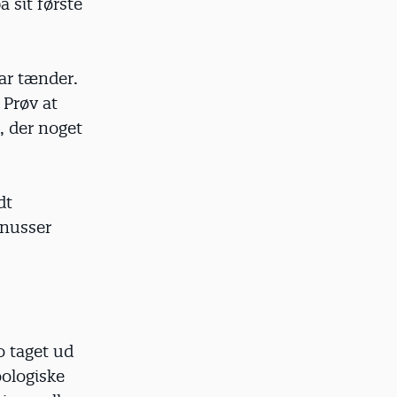
å sit første
har tænder.
 Prøv at
g, der noget
dt
 nusser
o taget ud
oologiske