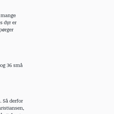
, mange
s dyr er
pørger
, og 36 små
. Så derfor
ristiansen,