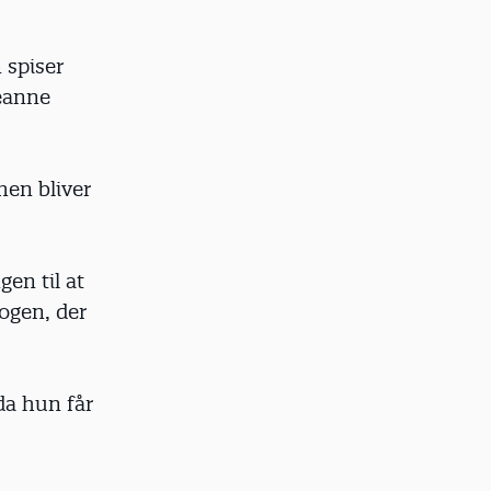
 spiser
Jeanne
men bliver
en til at
nogen, der
 da hun får