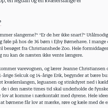
p, en leguan og en kvælerslange er
ø
mmer slangerne?" "Er de her ikke snart?" Utålmodi
 og føle på hos de 36 børn i Ejby Børnehave. I mange
til besøget fra Christianshede Zoo. Hele formiddage
og nu kan de næsten ikke vente længere.
kommer varevognen, og lærer Jeanne Christiansen 
1-årige Selcuk og 14-årige Erik, begynder at bære 
et kvælerslangen, leguanen og stinkdyret ned i kæld
 de i den næste times tid skal underholde de fynsk
r lov at komme i nærkontakt med dyrene. Hele idee
 at børnene får lov at mærke, røre og kæle med de e