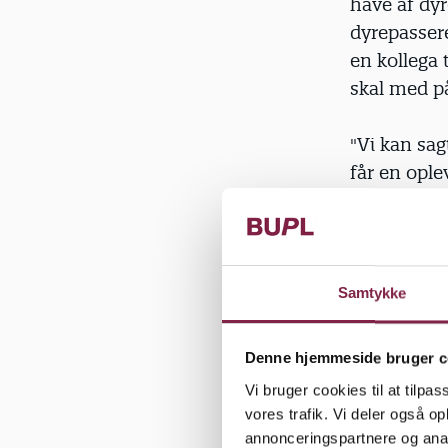
have af dyr
dyrepassere
en kollega 
skal med p
"Vi kan sa
får en ople
eksempel at
og rører ve
arbejder på
forklarer
Samtykke
Jeanne Chr
Denne hjemmeside bruger c
Vi bruger cookies til at tilpas
I kælderen 
vores trafik. Vi deler også 
annonceringspartnere og anal