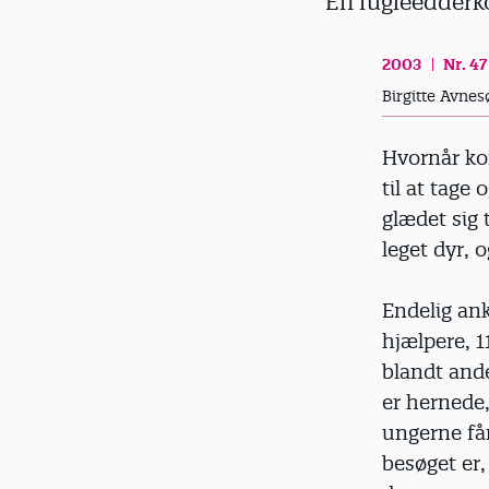
En fugleedderko
d
2003
Nr. 47
Birgitte Avnes
Hvornår ko
til at tage
glædet sig 
leget dyr, 
Endelig an
hjælpere, 1
blandt and
er hernede,
ungerne få
besøget er,