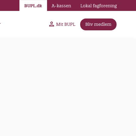
BUPL.dk
A-kassen
Lokal fagforening
r
Mit BUPL
Bliv medlem