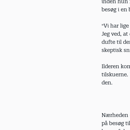
inden hun f
besøg i en
"Vi har lige
Jeg ved, at
dufte til d
skeptisk snu
Ilderen kom
tilskuerne
den.
Nærheden e
på besøg ti