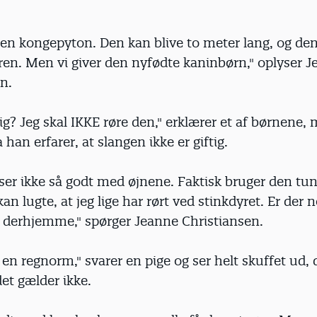
 en kongepyton. Den kan blive to meter lang, og den
ren. Men vi giver den nyfødte kaninbørn," oplyser 
n.
tig? Jeg skal IKKE røre den," erklærer et af børnene, 
 han erfarer, at slangen ikke er giftig.
ser ikke så godt med øjnene. Faktisk bruger den tung
kan lugte, at jeg lige har rørt ved stinkdyret. Er der 
r derhjemme," spørger Jeanne Christiansen.
r en regnorm," svarer en pige og ser helt skuffet ud,
det gælder ikke.