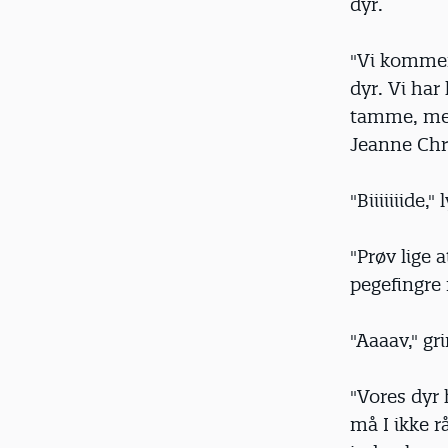
dyr.
"Vi kommer
dyr. Vi har
tamme, men
Jeanne Chr
"Biiiiiiide,"
"Prøv lige 
pegefingre
"Aaaav," gr
"Vores dyr
må I ikke r