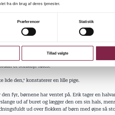
t bange," forklarer hun, og stinkdyret kvitterer med a
et fra din brug af deres tjenester.
Præferencer
Statistik
yder det fra børnene - og fra hjælperen Erik, der får t
ierne op. Imens fortæller Jeanne Christiansen, at st
rnet de kirtler, der udskiller den stank, der har givet 
Tillad valgte
 røre ved munden," formaner hun, inden hun lader 
dan et stinkdyr føles.
e lide den," konstaterer en lille pige.
den fyr, børnene har ventet på. Erik tager en halv
rslange ud af buret og lægger den om sin hals, men
ydningsfuldt ud over flokken af børn med øjne så st