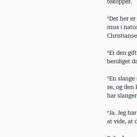
tekopper.
"Det her er
mus i natu
Christianse
"Er den gif
beroliget da
"En slange 
se, og den 
har slange
"Ja. Jeg ha
at vide, at 