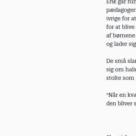
Erik går ru
pædagogern
ivrige for a
for at bliv
af børnene 
og lader sig
De små sla
sig om hal
stolte som 
"Når en kvæ
den bliver 