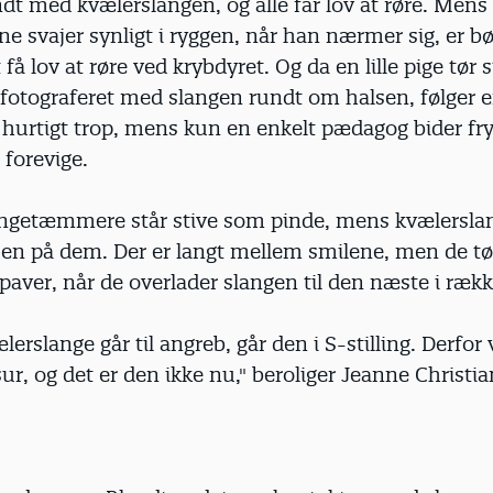
ndt med kvælerslangen, og alle får lov at røre. Mens
e svajer synligt i ryggen, når han nærmer sig, er b
t få lov at røre ved krybdyret. Og da en lille pige tør s
e fotograferet med slangen rundt om halsen, følger e
hurtigt trop, mens kun en enkelt pædagog bider fryg
 forevige.
ngetæmmere står stive som pinde, mens kvælersla
sen på dem. Der er langt mellem smilene, men de tø
paver, når de overlader slangen til den næste i ræk
lerslange går til angreb, går den i S-stilling. Derfor 
sur, og det er den ikke nu," beroliger Jeanne Christi