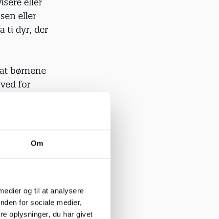
sere eller
sen eller
 ti dyr, der
 at børnene
 ved for
es sanser
 måde, vi
i,"
Om
 medier og til at analysere
nden for sociale medier,
e oplysninger, du har givet