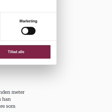
t klatte på
Marketing
il opgave at
inkdyret
dyret sit
Tillad alle
børnene
anden meter
s han
ore som