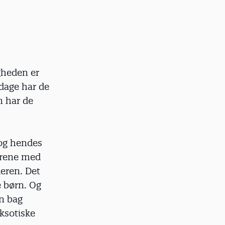
gheden er
 dage har de
n har de
og hendes
burene med
eren. Det
e børn. Og
n bag
ksotiske