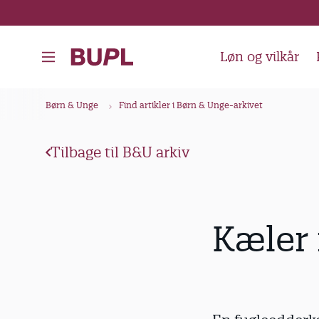
G
å
t
Løn og vilkår
i
l
B
Børn & Unge
Find artikler i Børn & Unge-arkivet
h
r
o
ø
v
Tilbage til B&U arkiv
d
e
k
d
i
r
Kæler
n
u
d
m
h
m
o
e
l