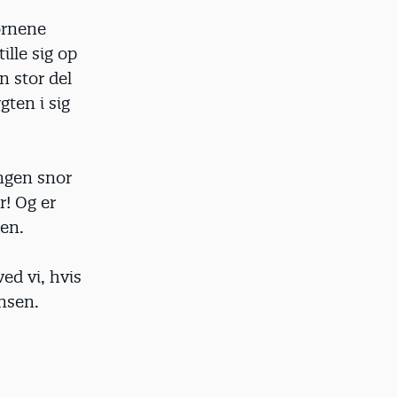
ørnene
tille sig op
n stor del
ten i sig
ngen snor
r! Og er
ken.
ved vi, hvis
ansen.