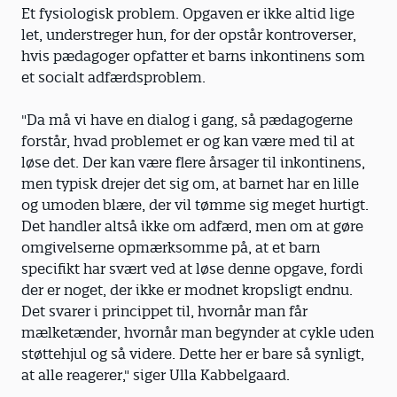
Et fysiologisk problem. Opgaven er ikke altid lige
let, understreger hun, for der opstår kontroverser,
hvis pædagoger opfatter et barns inkontinens som
et socialt adfærdsproblem.
"Da må vi have en dialog i gang, så pædagogerne
forstår, hvad problemet er og kan være med til at
løse det. Der kan være flere årsager til inkontinens,
men typisk drejer det sig om, at barnet har en lille
og umoden blære, der vil tømme sig meget hurtigt.
Det handler altså ikke om adfærd, men om at gøre
omgivelserne opmærksomme på, at et barn
specifikt har svært ved at løse denne opgave, fordi
der er noget, der ikke er modnet kropsligt endnu.
Det svarer i princippet til, hvornår man får
mælketænder, hvornår man begynder at cykle uden
støttehjul og så videre. Dette her er bare så synligt,
at alle reagerer," siger Ulla Kabbelgaard.