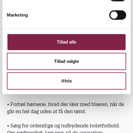
e
GODE RÅD
v
Marketing
a
• Bebrejd aldrig børnene.
l
g
• Tag børnene alvorligt og tro dem, når de siger, at
de ikke kan mærke, at de skal på toilettet.
Tillad alle
• Giv information om emnet til kolleger, børn og
forældre.
Tillad valgte
• I samarbejde med forældrene så sørg for, at
Afvis
børnene kommer til læge/kontinenssygeplejerske
og bliver udredt.
• Fortæl børnene, hvad der sker med blæren, når de
går en hel dag uden at få den tømt.
• Sørg for ordentlige og indbydende toiletforhold.
Om nødvendigt, læg pres på de ansvarlige