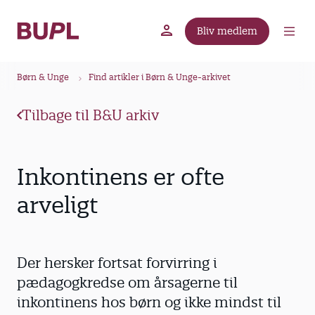
G
å
Bliv medlem
t
BUPL.dk
A-kassen
Lokal fagforening
i
B
l
Børn & Unge
Find artikler i Børn & Unge-arkivet
r
h
ø
o
Tilbage til B&U arkiv
v
d
e
k
d
r
Inkontinens er ofte
i
u
n
arveligt
m
d
m
h
o
e
Der hersker fortsat forvirring i
l
d
pædagogkredse om årsagerne til
inkontinens hos børn og ikke mindst til