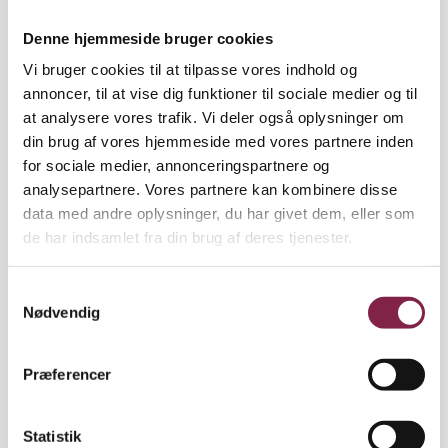
modul om, hvordan kroppen fungerer, og hvordan
den modnes. Hun lægger op til, at pædagogerne
Denne hjemmeside bruger cookies
kontakter myndighederne, hvis toiletforholdene
Vi bruger cookies til at tilpasse vores indhold og
ikke er i orden. For er de ikke det, er det svært at
annoncer, til at vise dig funktioner til sociale medier og til
give børnene gode og sunde toiletvaner.
at analysere vores trafik. Vi deler også oplysninger om
din brug af vores hjemmeside med vores partnere inden
"I mange institutioner er forholdene ikke optimale.
for sociale medier, annonceringspartnere og
Hvad enten børnene skal tisse eller lave pølser, så
analysepartnere. Vores partnere kan kombinere disse
sidder de ofte på rad og række - med eller uden en
data med andre oplysninger, du har givet dem, eller som
skillevæg imellem og uden døre. Det er et
de har indsamlet fra din brug af deres tjenester.
kæmpestort problem, og pædagogerne bør lægge
pres på de respektive forvaltninger, så børnene får
S
optimale forhold. Jeg ved godt, at det er en politisk
Nødvendig
a
beslutning og et spørgsmål om økonomi, men hvis
m
ikke der i første omgang bliver sat fokus på
t
problemet, så sker der i hvert fald slet ikke noget."
Præferencer
y
k
k
Statistik