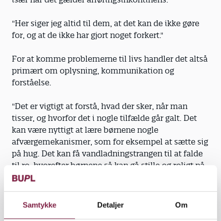
"Her siger jeg altid til dem, at det kan de ikke gøre
for, og at de ikke har gjort noget forkert."
For at komme problemerne til livs handler det altså
primært om oplysning, kommunikation og
forståelse.
"Det er vigtigt at forstå, hvad der sker, når man
tisser, og hvorfor det i nogle tilfælde går galt. Det
kan være nyttigt at lære børnene nogle
afværgemekanismer, som for eksempel at sætte sig
på hug. Det kan få vandladningstrangen til at falde
til ro, hvorefter børnene så kan gå stille og roligt på
toilettet," siger Bente Thordsen,
Ulla Kabbelgaard går et skridt videre og mener, at
Samtykke
Detaljer
Om
der i pædagogernes uddannelse burde være et