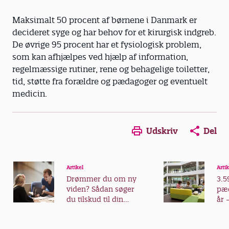
Maksimalt 50 procent af børnene i Danmark er
decideret syge og har behov for et kirurgisk indgreb.
De øvrige 95 procent har et fysiologisk problem,
som kan afhjælpes ved hjælp af information,
regelmæssige rutiner, rene og behagelige toiletter,
tid, støtte fra forældre og pædagoger og eventuelt
medicin.
Udskriv
Del
Artikel
Artik
Drømmer du om ny
3.5
viden? Sådan søger
pæd
du tilskud til din
år 
videreuddannelse
fra