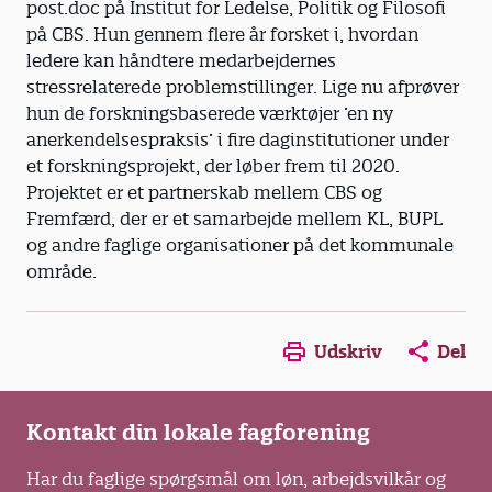
post.doc på Institut for Ledelse, Politik og Filosofi
på CBS. Hun gennem flere år forsket i, hvordan
ledere kan håndtere medarbejdernes
stressrelaterede problemstillinger. Lige nu afprøver
hun de forskningsbaserede værktøjer ’en ny
anerkendelsespraksis’ i fire daginstitutioner under
et forskningsprojekt, der løber frem til 2020.
Projektet er et partnerskab mellem CBS og
Fremfærd, der er et samarbejde mellem KL, BUPL
og andre faglige organisationer på det kommunale
område.
Opens in a new window
Opens in a new win
Opens in a
Udskriv
Del
Kontakt din lokale fagforening
Har du faglige spørgsmål om løn, arbejdsvilkår og