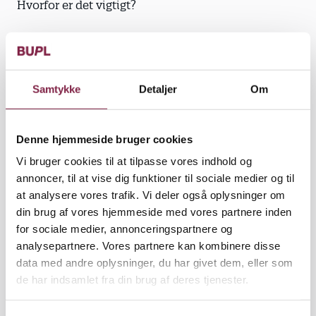
Hvorfor er det vigtigt?
»Hvis du kigger på de råd, der er mod stress, så
handler det meget om, hvad du kan gøre selv. Det er
ofte noget med, at du skal sætte barren lavere.
Ellers også handler det om, at vi skal have bedre
Samtykke
Detaljer
Om
normeringer i institutionerne. Så enten er det noget,
den enkelte ikke kan gøre noget ved, fordi det er
Denne hjemmeside bruger cookies
politisk styret, eller også er det individuelle råd om,
at du ikke skal være så perfektionistisk, du skal sige
Vi bruger cookies til at tilpasse vores indhold og
fra, stå fast osv. Den enkelte leder og medarbejder i
annoncer, til at vise dig funktioner til sociale medier og til
en daginstitution kan ikke ændre på normeringer,
at analysere vores trafik. Vi deler også oplysninger om
børnetal eller alle de nye krav, som forældrene
din brug af vores hjemmeside med vores partnere inden
stiller. Men ingen skal stå med presset alene, så
for sociale medier, annonceringspartnere og
rådene må ikke blive individuelle. Det er vigtigt, vi
analysepartnere. Vores partnere kan kombinere disse
også taler om normeringerne og det store
data med andre oplysninger, du har givet dem, eller som
arbejdspres. Men skal den enkelte leder og
de har indsamlet fra din brug af deres tjenester.
medarbejder kunne støtte hinanden i dagligdagen,
så er det vigtigt, vi får råd, der handler om, hvordan