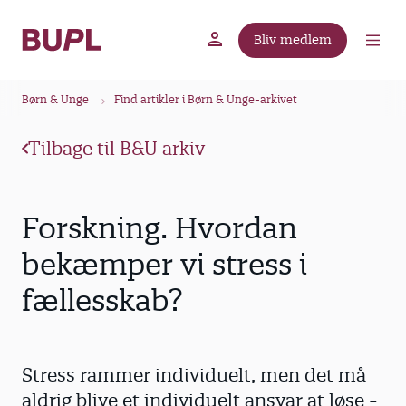
G
å
Bliv medlem
t
BUPL.dk
A-kassen
Lokal fagforening
i
B
l
Børn & Unge
Find artikler i Børn & Unge-arkivet
r
h
ø
o
Tilbage til B&U arkiv
v
d
e
k
d
r
Forskning. Hvordan
i
u
n
bekæmper vi stress i
m
d
fællesskab?
m
h
o
e
l
d
Stress rammer individuelt, men det må
aldrig blive et individuelt ansvar at løse ­