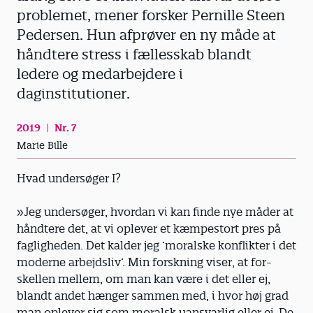
problemet, mener forsker Pernille Steen
Pedersen. Hun afprøver en ny måde at
håndtere stress i ­fællesskab blandt
ledere og medarbejdere i
daginstitutioner.
2019
Nr. 7
Marie Bille
Hvad undersøger I?
»Jeg undersøger, hvordan vi kan finde nye måder at
håndtere det, at vi oplever et kæmpestort pres på
fagligheden. Det kalder jeg ’moralske konflikter i det
moderne arbejdsliv’. Min forskning viser, at for­
skellen mellem, om man kan være i det eller ej,
blandt andet hænger sammen med, i hvor høj grad
man oplever sig som moralsk uansvarlig eller ej. De,