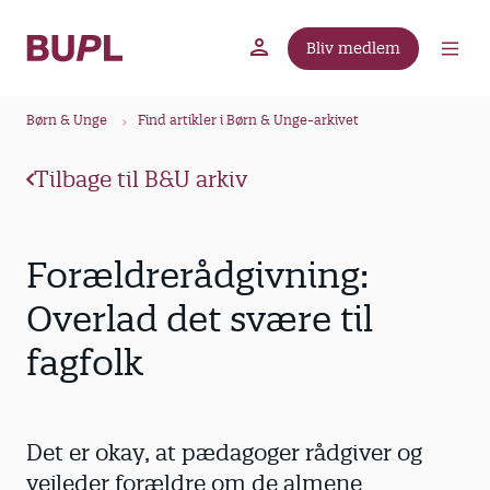
G
å
Bliv medlem
t
BUPL.dk
A-kassen
Lokal fagforening
i
B
l
Børn & Unge
Find artikler i Børn & Unge-arkivet
r
h
ø
o
Tilbage til B&U arkiv
v
d
e
k
d
r
Forældrerådgivning:
i
u
n
Overlad det svære til
m
d
fagfolk
m
h
o
e
l
d
Det er okay, at pædagoger rådgiver og
vejleder forældre om de almene