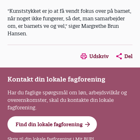
"Kunststykket er jo at få vendt fokus over på barnet,
når noget ikke fungerer, så det, man samarbejder
om, er barnets ve og vel," siger Margrethe Brun
Hansen.
Opens in a new window
Opens in a new win
Opens in a
Udskriv
Del
Kontakt din lokale fagforening
Har du faglige spørgsmål om løn, arbejdsvilkår og
overenskomster, skal du kontakte din lokale
fagforening.
Find din lokale fagforening
Skriv til din lokale fagforening i Mit BUPL