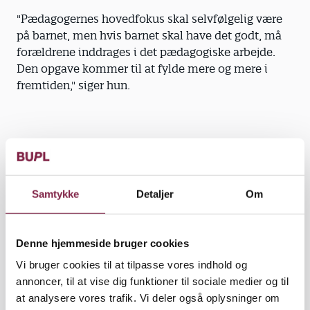
"Pædagogernes hovedfokus skal selvfølgelig være
på barnet, men hvis barnet skal have det godt, må
forældrene inddrages i det pædagogiske arbejde.
Den opgave kommer til at fylde mere og mere i
fremtiden," siger hun.
Det er ikke 'for meget'. Det skal i højere grad end nu
gennemstrømme hverdagen, at pædagogerne står
til rådighed for forældrene. De skal have en
Samtykke
Detaljer
Om
fornemmelse af, at de også bliver set og hørt.
Pædagogerne skal samtidig udstråle omsorg og
nærvær over for forældrene.
Denne hjemmeside bruger cookies
Vi bruger cookies til at tilpasse vores indhold og
"Institutionerne skal være et nærværssted, hvor
annoncer, til at vise dig funktioner til sociale medier og til
man bliver set, også når man er en forælder med
at analysere vores trafik. Vi deler også oplysninger om
lidt problemer. Og det er der, pædagogerne har en