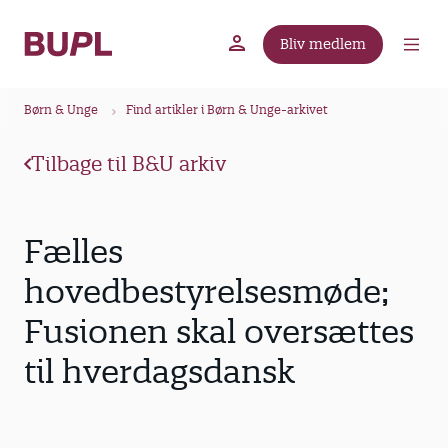
G
å
Bliv medlem
t
BUPL.dk
A-kassen
Lokal fagforening
i
B
l
Børn & Unge
Find artikler i Børn & Unge-arkivet
r
h
ø
o
Tilbage til B&U arkiv
v
d
e
k
d
r
Fælles
i
u
n
hovedbestyrelsesmøde;
m
d
Fusionen skal oversættes
m
h
o
e
til hverdagsdansk
l
d