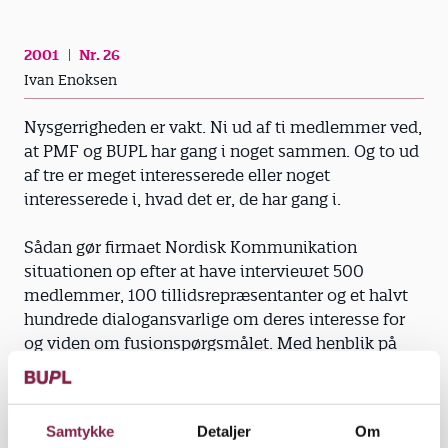
2001
Nr. 26
Ivan Enoksen
Nysgerrigheden er vakt. Ni ud af ti medlemmer ved,
at PMF og BUPL har gang i noget sammen. Og to ud
af tre er meget interesserede eller noget
interesserede i, hvad det er, de har gang i.
Sådan gør firmaet Nordisk Kommunikation
situationen op efter at have interviewet 500
medlemmer, 100 tillidsrepræsentanter og et halvt
hundrede dialogansvarlige om deres interesse for
og viden om fusionspørgsmålet. Med henblik på
den fortsatte debat er det endvidere søgt afdækket,
hvad det er, der optager medlemmerne, og hvad det
er for spørgsmål, de især gerne vil have svar på.
Samtykke
Detaljer
Om