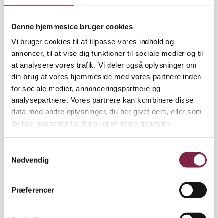
Bekymrede miner er der en hel del af, viser
undersøgelsen. Flest hos pædagogerne, færre hos
Denne hjemmeside bruger cookies
medhjælperne. Hver især er man bekymret for, at
Vi bruger cookies til at tilpasse vores indhold og
en af de to faggrupper skal blive klemt eller
annoncer, til at vise dig funktioner til sociale medier og til
majoriseret i et nyt forbund. Nogle er bange for, at
at analysere vores trafik. Vi deler også oplysninger om
der skal blive for langt fra top til bund, mens især
din brug af vores hjemmeside med vores partnere inden
pædagogerne og lederne nærer bekymring for deres
for sociale medier, annonceringspartnere og
faglighed.
analysepartnere. Vores partnere kan kombinere disse
data med andre oplysninger, du har givet dem, eller som
Spørgsmålet om, hvilken hovedorganisation det ny
de har indsamlet fra din brug af deres tjenester.
forbund skal stå i, optager ikke medlemmerne i nær
samme grad, som det optager pressen og de to
forbunds politikere. Over halvdelen af
S
medlemmerne er nærmest ligeglade, mens godt en
Nødvendig
a
fjerdedel går vildt op i sagen.
m
t
Præferencer
Medlemmerne af begge forbund giver udtryk for, at
y
de savner informationer om, hvordan fusionen vil
k
påvirke dem og deres hverdag, ligesom der