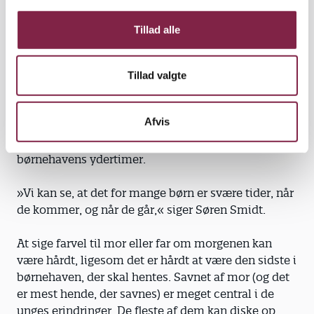
g
afhentet... Den voksne, der nu var tilbage, sagde
ofte: "Stine, gå ud og tag dit overtøj på, så du er klar,
Tillad alle
når din mor kommer lige om lidt". Jeg kunne nu
bedst lide, hvis den voksne satte sig sammen med
mig og tegnede, imens tiden gik.«
Tillad valgte
Afvis
Stine var ikke den eneste, der havde det svært i
børnehavens ydertimer.
»Vi kan se, at det for mange børn er svære tider, når
de kommer, og når de går,« siger Søren Smidt.
At sige farvel til mor eller far om morgenen kan
være hårdt, ligesom det er hårdt at være den sidste i
børnehaven, der skal hentes. Savnet af mor (og det
er mest hende, der savnes) er meget central i de
unges erindringer. De fleste af dem kan diske op