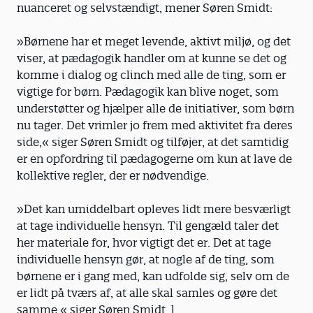
nuanceret og selvstændigt, mener Søren Smidt:
»Børnene har et meget levende, aktivt miljø, og det
viser, at pædagogik handler om at kunne se det og
komme i dialog og clinch med alle de ting, som er
vigtige for børn. Pædagogik kan blive noget, som
understøtter og hjælper alle de initiativer, som børn
nu tager. Det vrimler jo frem med aktivitet fra deres
side,« siger Søren Smidt og tilføjer, at det samtidig
er en opfordring til pædagogerne om kun at lave de
kollektive regler, der er nødvendige.
»Det kan umiddelbart opleves lidt mere besværligt
at tage individuelle hensyn. Til gengæld taler det
her materiale for, hvor vigtigt det er. Det at tage
individuelle hensyn gør, at nogle af de ting, som
børnene er i gang med, kan udfolde sig, selv om de
er lidt på tværs af, at alle skal samles og gøre det
samme,« siger Søren Smidt. l