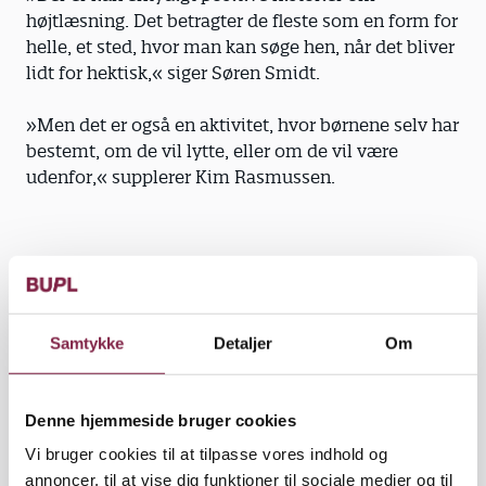
højtlæsning. Det betragter de fleste som en form for
helle, et sted, hvor man kan søge hen, når det bliver
lidt for hektisk,« siger Søren Smidt.
»Men det er også en aktivitet, hvor børnene selv har
bestemt, om de vil lytte, eller om de vil være
udenfor,« supplerer Kim Rasmussen.
»De første timer i børnehaven var ikke de mest
spændende. Det var ikke altid, mine
legekammerater kom lige så tidligt, som jeg.«
Samtykke
Detaljer
Om
Denne hjemmeside bruger cookies
"Spor af børns institutionsliv" rummer en masse
Vi bruger cookies til at tilpasse vores indhold og
eksempler fra livet og hverdagen i børnehaven, hvor
annoncer, til at vise dig funktioner til sociale medier og til