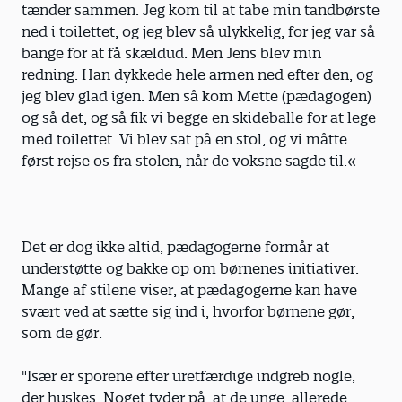
tænder sammen. Jeg kom til at tabe min tandbørste
ned i toilettet, og jeg blev så ulykkelig, for jeg var så
bange for at få skældud. Men Jens blev min
redning. Han dykkede hele armen ned efter den, og
jeg blev glad igen. Men så kom Mette (pædagogen)
og så det, og så fik vi begge en skideballe for at lege
med toilettet. Vi blev sat på en stol, og vi måtte
først rejse os fra stolen, når de voksne sagde til.«
Det er dog ikke altid, pædagogerne formår at
understøtte og bakke op om børnenes initiativer.
Mange af stilene viser, at pædagogerne kan have
svært ved at sætte sig ind i, hvorfor børnene gør,
som de gør.
"Især er sporene efter uretfærdige indgreb nogle,
der huskes. Noget tyder på, at de unge, allerede