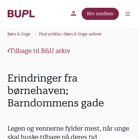
G
å
Bliv medlem
t
BUPL.dk
A-kassen
Lokal fagforening
i
B
l
Børn & Unge
Find artikler i Børn & Unge-arkivet
r
h
ø
o
Tilbage til B&U arkiv
v
d
e
k
d
r
Erindringer fra
i
u
n
børnehaven;
m
d
Barndommens gade
m
h
o
e
l
d
Legen og vennerne fylder mest, når unge
skal huske tilbage på deres tid