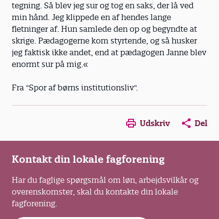
tegning. Så blev jeg sur og tog en saks, der lå ved
min hånd. Jeg klippede en af hendes lange
fletninger af. Hun samlede den op og begyndte at
skrige. Pædagogerne kom styrtende, og så husker
jeg faktisk ikke andet, end at pædagogen Janne blev
enormt sur på mig.«
Fra "Spor af børns institutionsliv".
Opens in a new window
Opens in a new win
Opens in a
Udskriv
Del
Kontakt din lokale fagforening
Har du faglige spørgsmål om løn, arbejdsvilkår og
overenskomster, skal du kontakte din lokale
fagforening.