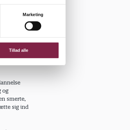
Marketing
rn&Unge
Tillad alle
 ham om den
ddannelse
 og
 en smerte,
ætte sig ind