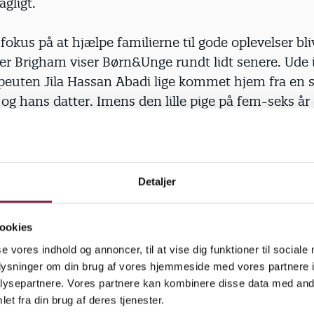
agligt.
 fokus på at hjælpe familierne til gode oplevelser bli
ter Brigham viser Børn&Unge rundt lidt senere. Ude 
apeuten Jila Hassan Abadi lige kommet hjem fra en 
og hans datter. Imens den lille pige på fem-seks år
deren med et stort smil, ridser Brigham kort situat
en har faren været oppe at skændes med sin datt
 gået højt. Den lille pige og hendes far var knuste o
Detaljer
 og faren tog hende med på Villa Rosa. Terapeuten 
 at barnet trængte til at hygge sig og foreslog en s
ookies
gså faren til at tage med.
se vores indhold og annoncer, til at vise dig funktioner til sociale
oplysninger om din brug af vores hjemmeside med vores partnere i
ar timer har de to derfor udforsket vildnisset, fund
ysepartnere. Vores partnere kan kombinere disse data med andr
ele taget været sammen om noget andet end en prob
et fra din brug af deres tjenester.