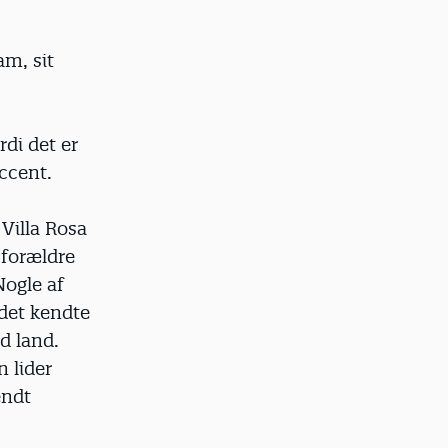
am, sit
di det er
ccent.
 Villa Rosa
 forældre
Nogle af
 det kendte
d land.
n lider
endt