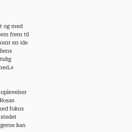
gt og med
dem frem til
somt en ide
liens
tidig
 med,«
 oplevelser
 Rosas
med fokus
I stedet
ngerne kan