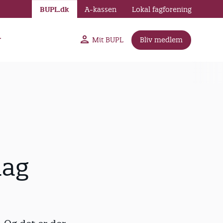
BUPL.dk
A-kassen
Lokal fagforening
r
Mit BUPL
Bliv medlem
lag