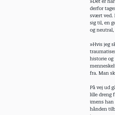
»Det er hår
derfor tage
svært ved. 
sig til, en
og neutral,
»Hvis jeg s
traumatiser
historie og
menneskeli
fra. Man sk
På vej ud 
lille dren
imens han 
hånden tilb