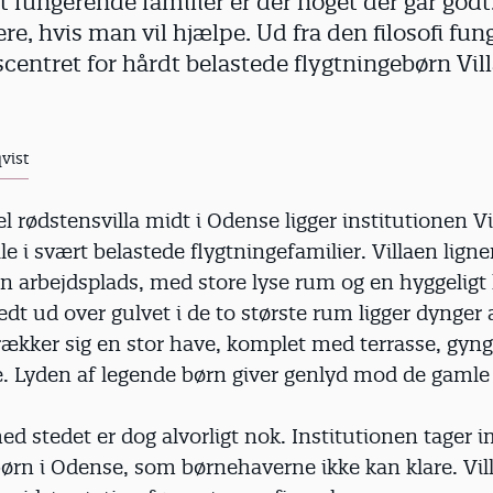
st fungerende familier er der noget der går godt.
re, hvis man vil hjælpe. Ud fra den filosofi fun
entret for hårdt belastede flygtningebørn Vill
vist
 rødstensvilla midt i Odense ligger institutionen Vi
e i svært belastede flygtningefamilier. Villaen ligne
n arbejdsplads, med store lyse rum og en hyggeligt
edt ud over gulvet i de to største rum ligger dynger a
ækker sig en stor have, komplet med terrasse, gyng
. Lyden af legende børn giver genlyd mod de gamle
d stedet er dog alvorligt nok. Institutionen tager 
ørn i Odense, som børnehaverne ikke kan klare. Vil