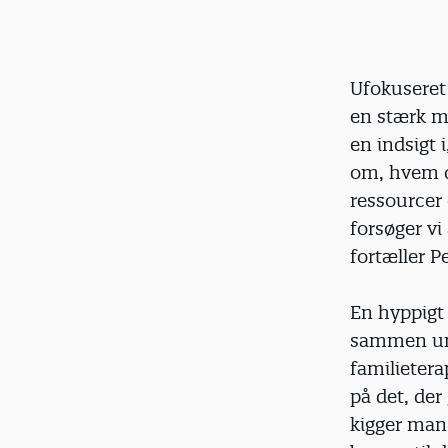
Ufokuseret
en stærk me
en indsigt 
om, hvem de
ressourcer 
forsøger vi
fortæller P
En hyppigt 
sammen und
familieter
på det, der 
kigger man