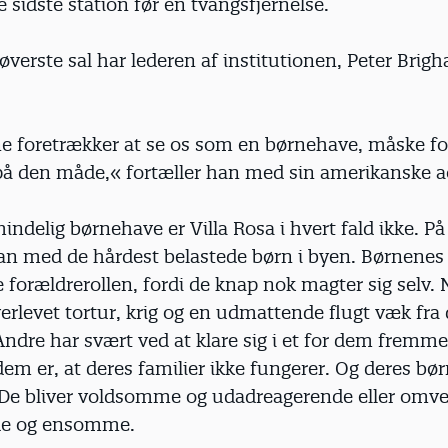
 sidste station før en tvangsfjernelse.
 øverste sal har lederen af institutionen, Peter Brigh
e foretrækker at se os som en børnehave, måske for
 den måde,« fortæller han med sin amerikanske a
ndelig børnehave er Villa Rosa i hvert fald ikke. På
an med de hårdest belastede børn i byen. Børnenes
 forældrerollen, fordi de knap nok magter sig selv. 
rlevet tortur, krig og en udmattende flugt væk fra
Andre har svært ved at klare sig i et for dem fremme
dem er, at deres familier ikke fungerer. Og deres bør
 De bliver voldsomme og udadreagerende eller omv
de og ensomme.