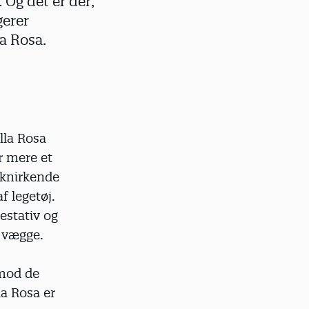
 Og det er der,
gerer
a Rosa.
lla Rosa
r mere et
 knirkende
f legetøj.
estativ og
 vægge.
imod de
la Rosa er