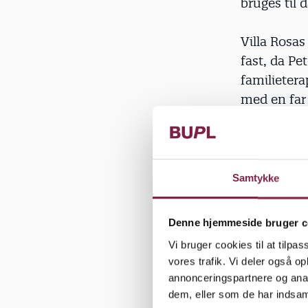
bruges til d
Villa Rosas
fast, da Pe
familieter
med en far 
rundt om fa
Samme morg
bølgerne er
Samtykke
skænderiet,
besluttede,
Denne hjemmeside bruger c
overtalte o
Vi bruger cookies til at tilpas
vores trafik. Vi deler også 
De sidste p
annonceringspartnere og anal
og i det h
dem, eller som de har indsaml