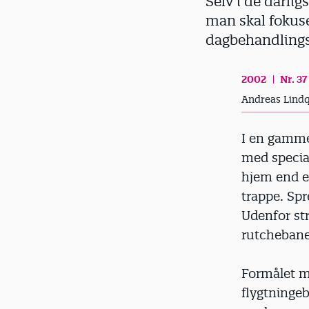
Selv i de dårlig
d
man skal fokuse
dagbehandlingsc
2002
Nr. 37
Andreas Lindq
I en gammel
med special
hjem end e
trappe. Spr
Udenfor str
rutchebane
Formålet me
flygtningeb