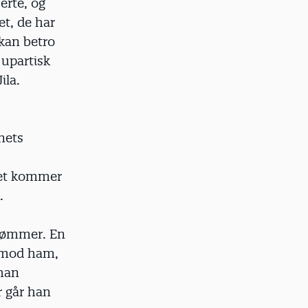
erte, og
et, de har
 kan betro
 upartisk
ila.
rnets
det kommer
.
trømmer. En
 imod ham,
 han
r går han