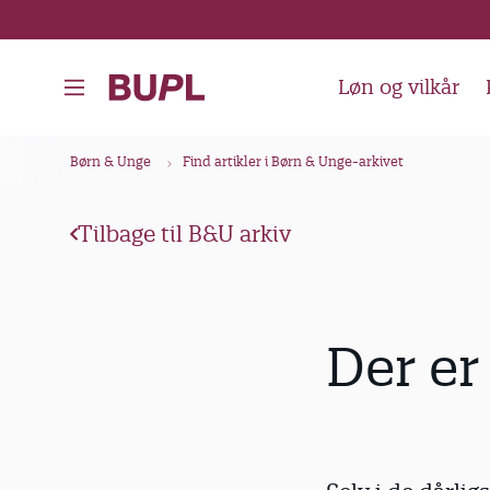
G
å
t
Løn og vilkår
i
l
B
Børn & Unge
Find artikler i Børn & Unge-arkivet
h
r
o
ø
v
Tilbage til B&U arkiv
d
e
k
d
i
r
Der er
n
u
d
m
h
m
o
e
l