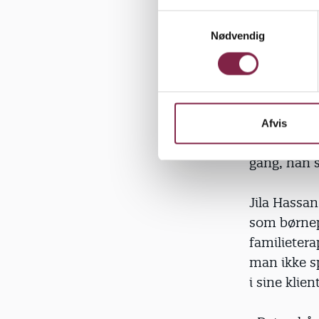
dagligdag. 
S
Nødvendig
a
m
t
Lyt til bar
y
taler med h
k
k
Afvis
e
»Faren var 
v
gang, han s
a
l
Jila Hassan
g
som børnep
familietera
man ikke sp
i sine klien