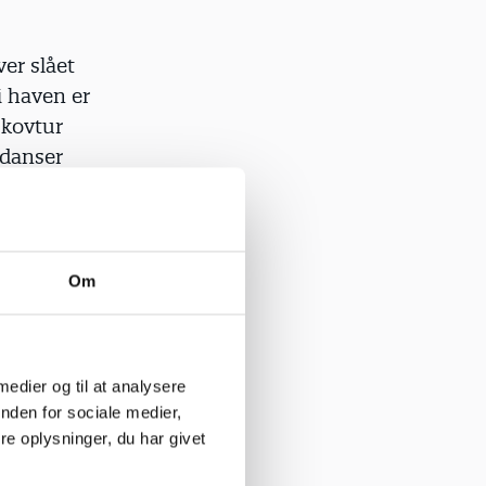
ver slået
i haven er
skovtur
 danser
ionen op:
er, og
ver
Om
Jila
kovtur. Hun
 medier og til at analysere
nden for sociale medier,
et hindbær
e oplysninger, du har givet
lematisk