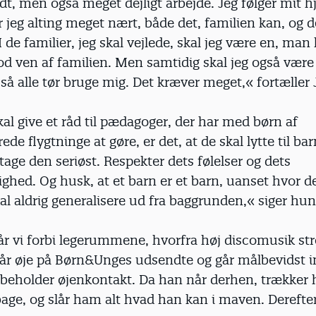
dt, men også meget dejligt arbejde. Jeg følger mit hj
r jeg alting meget nært, både det, familien kan, og d
I de familier, jeg skal vejlede, skal jeg være en, man
 god ven af familien. Men samtidig skal jeg også være
 så alle tør bruge mig. Det kræver meget,« fortæller J
kal give et råd til pædagoger, der har med børn af
ede flygtninge at gøre, er det, at de skal lytte til ba
 tage den seriøst. Respekter dets følelser og dets
ghed. Og husk, at et barn er et barn, uanset hvor 
al aldrig generalisere ud fra baggrunden,« siger hun
går vi forbi legerummene, hvorfra høj discomusik s
g får øje på Børn&Unges udsendte og går målbevidst
beholder øjenkontakt. Da han når derhen, trækker
age, og slår ham alt hvad han kan i maven. Derefte