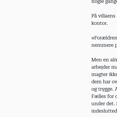
nogle gange
På villaens
kontor.
»Forældren
nemmere på
Men en almi
arbejder m
magter ikke
dem har ove
og trygge. 
Fælles for 
under det.
indeslutte