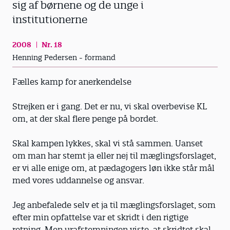
sig af børnene og de unge i
institutionerne
2008
Nr. 18
Henning Pedersen - formand
Fælles kamp for anerkendelse
Strejken er i gang. Det er nu, vi skal overbevise KL
om, at der skal flere penge på bordet.
Skal kampen lykkes, skal vi stå sammen. Uanset
om man har stemt ja eller nej til mæglingsforslaget,
er vi alle enige om, at pædagogers løn ikke står mål
med vores uddannelse og ansvar.
Jeg anbefalede selv et ja til mæglingsforslaget, som
efter min opfattelse var et skridt i den rigtige
retning. Men urafstemningen viste, at skridtet skal