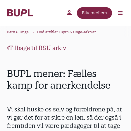
G
å
Bliv medlem
t
BUPL.dk
A-kassen
Lokal fagforening
i
B
l
Børn & Unge
Find artikler i Børn & Unge-arkivet
r
h
ø
o
Tilbage til B&U arkiv
v
d
e
k
d
r
BUPL mener: Fælles
i
u
n
kamp for anerkendelse
m
d
m
h
o
e
Vi skal huske os selv og forældrene på, at
l
d
vi gør det for at sikre en løn, så der også i
fremtiden vil være pædagoger til at tage