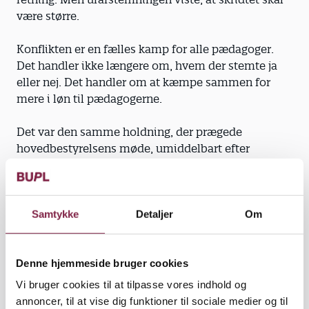
være større.
Konflikten er en fælles kamp for alle pædagoger.
Det handler ikke længere om, hvem der stemte ja
eller nej. Det handler om at kæmpe sammen for
mere i løn til pædagogerne.
Det var den samme holdning, der prægede
hovedbestyrelsens møde, umiddelbart efter
resultatet af urafstemningen forelå. Jeg er glad for
at konstatere, at hovedbestyrelsen i enstemmighed
vedtog en række krav, der skal opfyldes for at
afslutte konflikten.
Samtykke
Detaljer
Om
Kravene, som også er omtalt andetsteds her i
Denne hjemmeside bruger cookies
Børn&Unge, går ud på at konkretisere, hvordan vi
kan anvende ekstra penge, udover dem der lå i
Vi bruger cookies til at tilpasse vores indhold og
mæglingsforslaget. De ekstra penge skal sikre
annoncer, til at vise dig funktioner til sociale medier og til