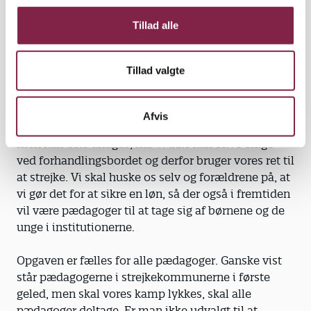
g
må bruge al vores energi og engagement på at
Tillad alle
synliggøre pædagogernes lønkrav. Markere os i
gadebilledet, argumentere og overbevise, og ikke
mindst lægge pres på kommunalpolitikerne, så de
Tillad valgte
forstår nødvendigheden af vores krav.
Strejken vil helt uundgåeligt skabe problemer for
Afvis
mange forældre, børn og unge. Det er beklageligt,
men kan ikke undgås, når vi ikke kan blive enige
ved forhandlingsbordet og derfor bruger vores ret til
at strejke. Vi skal huske os selv og forældrene på, at
vi gør det for at sikre en løn, så der også i fremtiden
vil være pædagoger til at tage sig af børnene og de
unge i institutionerne.
Opgaven er fælles for alle pædagoger. Ganske vist
står pædagogerne i strejkekommunerne i første
geled, men skal vores kamp lykkes, skal alle
pædagoger deltage. Er man ikke udvalgt til at