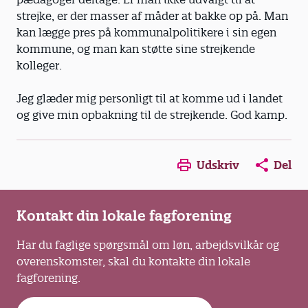
strejke, er der masser af måder at bakke op på. Man
kan lægge pres på kommunalpolitikere i sin egen
kommune, og man kan støtte sine strejkende
kolleger.
Jeg glæder mig personligt til at komme ud i landet
og give min opbakning til de strejkende. God kamp.
Opens in a new window
Opens in a new win
Opens in a
Udskriv
Del
Kontakt din lokale fagforening
Har du faglige spørgsmål om løn, arbejdsvilkår og
overenskomster, skal du kontakte din lokale
fagforening.