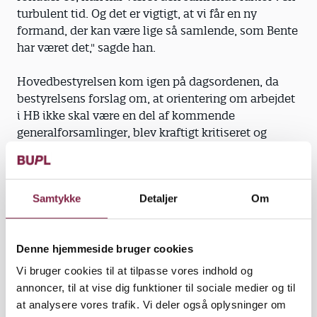
turbulent tid. Og det er vigtigt, at vi får en ny
formand, der kan være lige så samlende, som Bente
har været det," sagde han.
Hovedbestyrelsen kom igen på dagsordenen, da
bestyrelsens forslag om, at orientering om arbejdet
i HB ikke skal være en del af kommende
generalforsamlinger, blev kraftigt kritiseret og
herefter trukket.
"Det er ikke et kardinalpunkt for bestyrelsen at få
Samtykke
Detaljer
Om
det forslag vedtaget. Men nogle gange er vi under et
stort tidspres på generalforsamlingerne, og da HB-
arbejdet løbende omtales grundigt i Børn&Unge, og
Denne hjemmeside bruger cookies
det ikke er et krav, at en orientering skal finde sted,
mente vi, at der ikke ville ske så meget ved at tage
Vi bruger cookies til at tilpasse vores indhold og
det ud. Men I er ikke enige, og så trækker vi det
annoncer, til at vise dig funktioner til sociale medier og til
bare," sagde Birthe Scheel.
at analysere vores trafik. Vi deler også oplysninger om