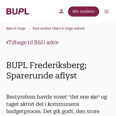
G
å
Bliv medlem
t
BUPL.dk
A-kassen
Lokal fagforening
i
B
l
Børn & Unge
Find artikler i Børn & Unge-arkivet
r
h
ø
o
Tilbage til B&U arkiv
v
d
e
k
d
r
BUPL Frederiksberg;
i
u
n
Sparerunde aflyst
m
d
m
h
o
e
Bestyrelsen havde vovet "det ene øje" og
l
d
taget aktivt del i kommunens
budgetproces. Det gik godt, den store