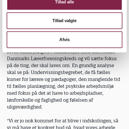
Tillad alle
tid væk fra børnene," sagde Birthe
Scheel.
Tillad valgte
Senere bad bestyrelsen om medlemmernes støtte
til, at der bruges 125.000 kroner til en rapport om
Afvis
problemerne i indskolingen på Frederiksberg. Den
laves sandsynligvis i samarbejde med den lokale
Danmarks Lærerforeningskreds og vil sætte fokus
på de ting, der skal laves om. En grundig analyse
skal se på: Undervisningsbegrebet, de få fælles
kurser for lærere og pædagoger, den manglende tid
til fælles planlægning, det psykiske arbejdsmiljø
med fokus på det at have to arbejdspladser,
lønforskelle og faglighed og følelsen af
uligeværdighed.
"Vi er jo nok kommet for at blive i indskolingen, så
vi må have et konkret bud på, hvad vores arbejde