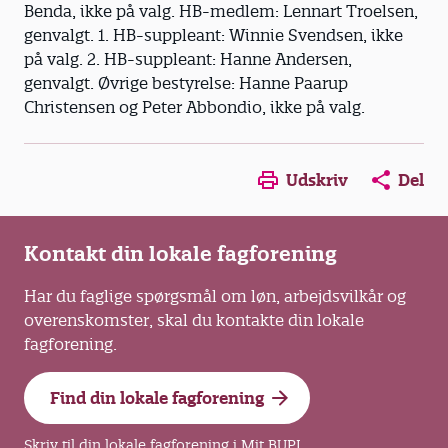
Benda, ikke på valg. HB-medlem: Lennart Troelsen,
genvalgt. 1. HB-suppleant: Winnie Svendsen, ikke
på valg. 2. HB-suppleant: Hanne Andersen,
genvalgt. Øvrige bestyrelse: Hanne Paarup
Christensen og Peter Abbondio, ikke på valg.
Opens in a new window
Opens in a new win
Opens in a
Udskriv
Del
Kontakt din lokale fagforening
Har du faglige spørgsmål om løn, arbejdsvilkår og
overenskomster, skal du kontakte din lokale
fagforening.
Find din lokale fagforening
Skriv til din lokale fagforening i Mit BUPL