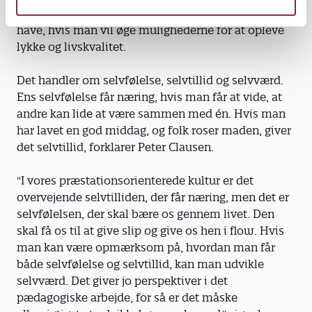
psykologiske forudsætninger, det kan være godt at
have, hvis man vil øge mulighederne for at opleve
lykke og livskvalitet.
Det handler om selvfølelse, selvtillid og selvværd.
Ens selvfølelse får næring, hvis man får at vide, at
andre kan lide at være sammen med én. Hvis man
har lavet en god middag, og folk roser maden, giver
det selvtillid, forklarer Peter Clausen.
"I vores præstationsorienterede kultur er det
overvejende selvtilliden, der får næring, men det er
selvfølelsen, der skal bære os gennem livet. Den
skal få os til at give slip og give os hen i flow. Hvis
man kan være opmærksom på, hvordan man får
både selvfølelse og selvtillid, kan man udvikle
selvværd. Det giver jo perspektiver i det
pædagogiske arbejde, for så er det måske