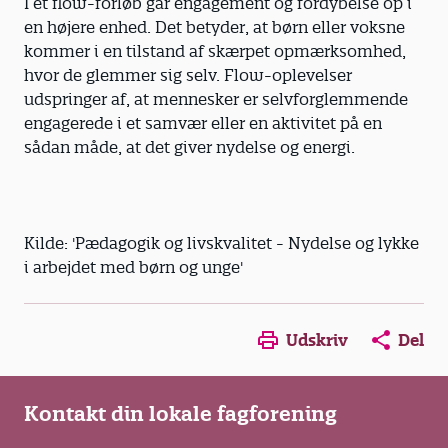
I et flow-forløb går engagement og fordybelse op i
en højere enhed. Det betyder, at børn eller voksne
kommer i en tilstand af skærpet opmærksomhed,
hvor de glemmer sig selv. Flow-oplevelser
udspringer af, at mennesker er selvforglemmende
engagerede i et samvær eller en aktivitet på en
sådan måde, at det giver nydelse og energi.
Kilde: 'Pædagogik og livskvalitet - Nydelse og lykke
i arbejdet med børn og unge'
Opens in a new window
Opens in a new win
Opens in a
Udskriv
Del
Kontakt din lokale fagforening