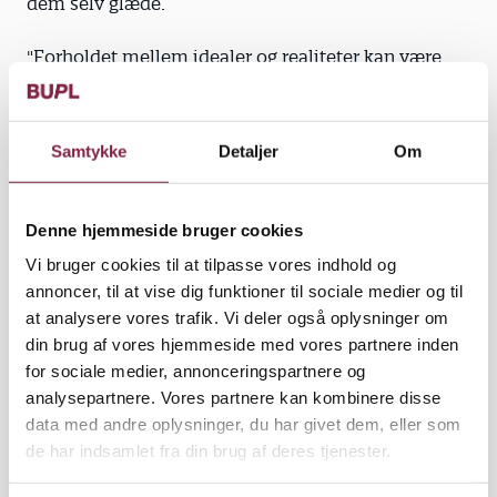
dem selv glæde.
"Forholdet mellem idealer og realiteter kan være
dynamisk på den måde, at idealer kan være vigtige
drivkræfter for at opleve livskvalitet i realiteternes
verden. Som pædagog kan man opleve lykke, hvis
Samtykke
Detaljer
Om
man gør noget godt for børn. Når man betyder
noget i deres liv," siger Peter Clausen og refererer et
eksempel på en pædagog, som engang har fortalt
Denne hjemmeside bruger cookies
om at opleve lykkelige øjeblikke, når hun hjælper
Vi bruger cookies til at tilpasse vores indhold og
omsorgssvigtede børn. Hun fortalte:
annoncer, til at vise dig funktioner til sociale medier og til
at analysere vores trafik. Vi deler også oplysninger om
"At hjælpe et andet menneske, der har oplevet den
din brug af vores hjemmeside med vores partnere inden
totale ydmygelse, og som takket være din hjælp ser
for sociale medier, annonceringspartnere og
lyset frem for mørket, er så givende, at det er svært
analysepartnere. Vores partnere kan kombinere disse
at beskrive. Det er det største øjeblik af lykke i mit
data med andre oplysninger, du har givet dem, eller som
liv. Tænk at kunne gøre så stor en forskel for et
de har indsamlet fra din brug af deres tjenester.
andet menneske."