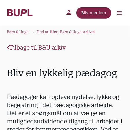
G
å
Bliv medlem
t
BUPL.dk
A-kassen
Lokal fagforening
i
B
l
Børn & Unge
Find artikler i Børn & Unge-arkivet
r
h
ø
o
Tilbage til B&U arkiv
v
d
e
k
d
r
Bliv en lykkelig pædagog
i
u
n
m
d
m
h
Pædagoger kan opleve nydelse, lykke og
o
e
begejstring i det pædagogiske arbejde.
l
Det er et spørgsmål om at vælge en
d
mulighedsudvidende tilgang til arbejdet i
stedet for jammerpædagogikken. Ved at