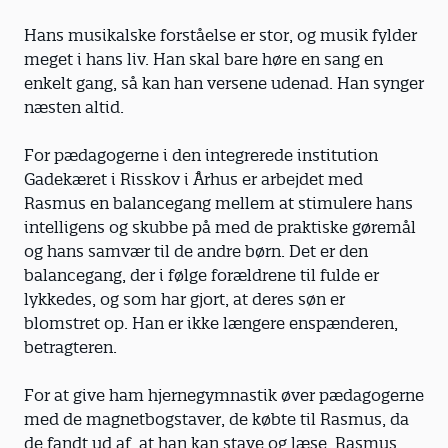
Hans musikalske forståelse er stor, og musik fylder
meget i hans liv. Han skal bare høre en sang en
enkelt gang, så kan han versene udenad. Han synger
næsten altid.
For pædagogerne i den integrerede institution
Gadekæret i Risskov i Århus er arbejdet med
Rasmus en balancegang mellem at stimulere hans
intelligens og skubbe på med de praktiske gøremål
og hans samvær til de andre børn. Det er den
balancegang, der i følge forældrene til fulde er
lykkedes, og som har gjort, at deres søn er
blomstret op. Han er ikke længere enspænderen,
betragteren.
For at give ham hjernegymnastik øver pædagogerne
med de magnetbogstaver, de købte til Rasmus, da
de fandt ud af, at han kan stave og læse. Rasmus