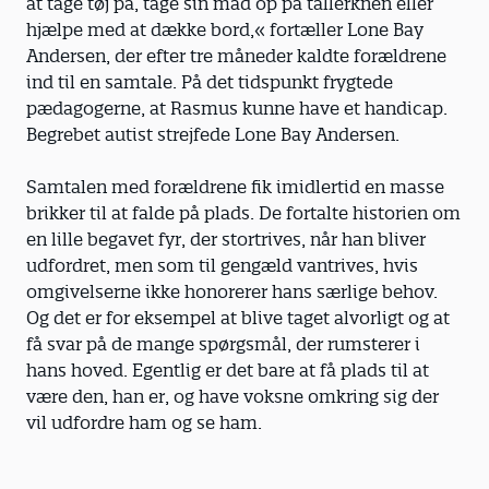
at tage tøj på, tage sin mad op på tallerknen eller
hjælpe med at dække bord,« fortæller Lone Bay
Andersen, der efter tre måneder kaldte forældrene
ind til en samtale. På det tidspunkt frygtede
pædagogerne, at Rasmus kunne have et handicap.
Begrebet autist strejfede Lone Bay Andersen.
Samtalen med forældrene fik imidlertid en masse
brikker til at falde på plads. De fortalte historien om
en lille begavet fyr, der stortrives, når han bliver
udfordret, men som til gengæld vantrives, hvis
omgivelserne ikke honorerer hans særlige behov.
Og det er for eksempel at blive taget alvorligt og at
få svar på de mange spørgsmål, der rumsterer i
hans hoved. Egentlig er det bare at få plads til at
være den, han er, og have voksne omkring sig der
vil udfordre ham og se ham.