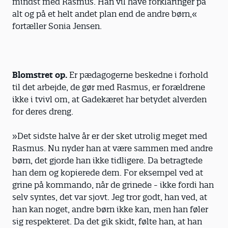
mindst med Rasmus. Han vil have forklaringer på
alt og på et helt andet plan end de andre børn,«
fortæller Sonia Jensen.
Blomstret op.
Er pædagogerne beskedne i forhold
til det arbejde, de gør med Rasmus, er forældrene
ikke i tvivl om, at Gadekæret har betydet alverden
for deres dreng.
»Det sidste halve år er der sket utrolig meget med
Rasmus. Nu nyder han at være sammen med andre
børn, det gjorde han ikke tidligere. Da betragtede
han dem og kopierede dem. For eksempel ved at
grine på kommando, når de grinede - ikke fordi han
selv syntes, det var sjovt. Jeg tror godt, han ved, at
han kan noget, andre børn ikke kan, men han føler
sig respekteret. Da det gik skidt, følte han, at han