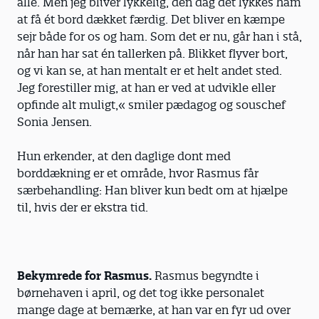
alle. Men jeg bliver lykkelig, den dag det lykkes ham
at få ét bord dækket færdig. Det bliver en kæmpe
sejr både for os og ham. Som det er nu, går han i stå,
når han har sat én tallerken på. Blikket flyver bort,
og vi kan se, at han mentalt er et helt andet sted.
Jeg forestiller mig, at han er ved at udvikle eller
opfinde alt muligt,« smiler pædagog og souschef
Sonia Jensen.
Hun erkender, at den daglige dont med
borddækning er et område, hvor Rasmus får
særbehandling: Han bliver kun bedt om at hjælpe
til, hvis der er ekstra tid.
Bekymrede for Rasmus.
Rasmus begyndte i
børnehaven i april, og det tog ikke personalet
mange dage at bemærke, at han var en fyr ud over