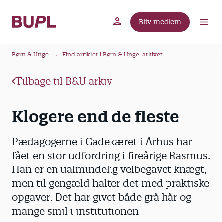
G
å
Bliv medlem
t
BUPL.dk
A-kassen
Lokal fagforening
i
B
l
Børn & Unge
Find artikler i Børn & Unge-arkivet
r
h
ø
o
Tilbage til B&U arkiv
v
d
e
k
Klogere end de fleste
d
r
i
u
n
Pædagogerne i Gadekæret i Århus har
m
d
fået en stor udfordring i fireårige Rasmus.
m
h
Han er en ualmindelig velbegavet knægt,
o
e
men til gengæld halter det med praktiske
l
opgaver. Det har givet både grå hår og
d
mange smil i institutionen