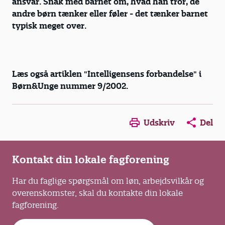
ansvar. Snak med barnet om, hvad han tror, de
andre børn tænker eller føler - det tænker barnet
typisk meget over.
Læs også artiklen "Intelligensens forbandelse" i
Børn&Unge nummer 9/2002.
Opens in a new window
Opens in a new win
Opens in a
Udskriv
Del
Kontakt din lokale fagforening
Har du faglige spørgsmål om løn, arbejdsvilkår og
overenskomster, skal du kontakte din lokale
fagforening.