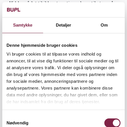
»Vi blev rådet til ikke at motivere ham til at se på
bogstaverne. Det har vi nu heller aldrig gjort, men
han fandt selv bogstaver. På mælkekartoner,
vejskilte. Alle steder. Det var nok på det tidspunkt,
Samtykke
Detaljer
Om
vi virkelig blev opmærksomme på, at han
bevægede sig væk fra mainstream,« siger Tomas
Lykke Nielsen.
Denne hjemmeside bruger cookies
Vi bruger cookies til at tilpasse vores indhold og
Da Rasmus var tre år, flyttede familien til en anden
annoncer, til at vise dig funktioner til sociale medier og til
kommune. Her kom han i storbørnsdagpleje, og det
at analysere vores trafik. Vi deler også oplysninger om
var en rigtig dårlig løsning for ham.
din brug af vores hjemmeside med vores partnere inden
for sociale medier, annonceringspartnere og
Ikke fordi dagplejemoderen var dårlig til sit arbejde.
analysepartnere. Vores partnere kan kombinere disse
Men hun forstod ham ikke. For eksempel kunne
data med andre oplysninger, du har givet dem, eller som
han ligge på gulvet i timer, krummet sammen
de har indsamlet fra din brug af deres tjenester.
omkring en bil, tabt for omverdenen i sine egne
tanker. Det provokerede dagplejemoderen, der
S
havde en helt anden forventning til, hvordan raske
Nødvendig
a
drenge på tre år opfører sig. Rasmus faldt uden for