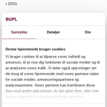
i 2001.
Overordnet er BUPL-formanden utilfreds med, at
forbedringer i finansloven blandt andet finansieres
med grønne afgifter og ulandsbistand, og hun ser
med stor alvor på sparerunderne i ministerierne og
Samtykke
Detaljer
Om
på arbejdsmiljøområdet. 130 skal fyres i
Arbejdstilsynet over de næste fire år, mens
Denne hjemmeside bruger cookies
Arbejdsmiljøinstituttet, der blandt andet har lavet
undersøgelser om tinnitus og støjoverfølsomhed,
Vi bruger cookies til at tilpasse vores indhold og
skal fyre 40 medarbejdere.
annoncer, til at vise dig funktioner til sociale medier og til
at analysere vores trafik. Vi deler også oplysninger om
»Den her aftale går hårdt ud over arbejdsmiljøet, og
din brug af vores hjemmeside med vores partnere inden
det bryder vi os ikke om. Både
for sociale medier, annonceringspartnere og
Bedriftssundhedstjenesten, Arbejdstilsynet og
analysepartnere. Vores partnere kan kombinere disse
Arbejdsmiljøinstituttet har været med til at sætte
data med andre oplysninger, du har givet dem, eller som
fokus på og forbedre pædagogernes arbejdsmiljø,
de har indsamlet fra din brug af deres tjenester.
så det er dybt beklageligt, at de nu skal beskæres så
hårdt,« siger Bente Sorgenfrey.