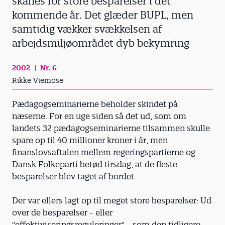
skånes for store besparelser i det
kommende år. Det glæder BUPL, men
samtidig vækker svækkelsen af
arbejdsmiljøområdet dyb bekymring
2002
Nr. 6
Rikke Viemose
Pædagogseminarierne beholder skindet på
næserne. For en uge siden så det ud, som om
landets 32 pædagogseminarierne tilsammen skulle
spare op til 40 millioner kroner i år, men
finanslovsaftalen mellem regeringspartierne og
Dansk Folkeparti betød tirsdag, at de fleste
besparelser blev taget af bordet.
Der var ellers lagt op til meget store besparelser: Ud
over de besparelser - eller
"effektiviseringsreguleringer" - som den tidligere