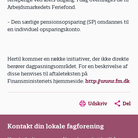
Arbejdsmarkedets Feriefond.
- Den særlige pensionsopsparing (SP) omdannes til
en individuel opsparingskonto.
Hertil kommer en række initiativer, der ikke direkte
berører dagpasningsområdet. For en beskrivelse af
disse henvises til aftaleteksten på
Finansministeriets hjemmeside:
http://www.fm.dk
Opens in a new window
Opens in a new win
Opens in a
Udskriv
Del
Kontakt din lokale fagforening