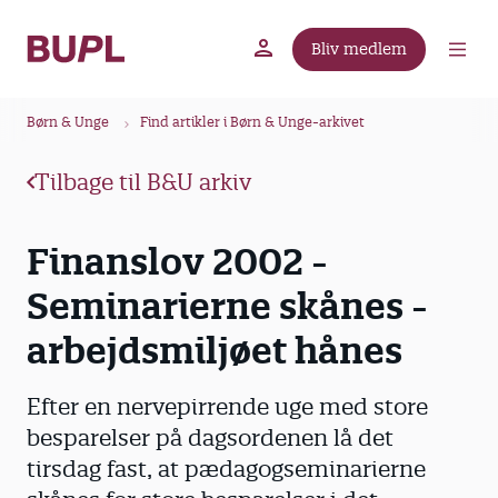
G
å
Bliv medlem
t
BUPL.dk
A-kassen
Lokal fagforening
i
B
l
Børn & Unge
Find artikler i Børn & Unge-arkivet
r
h
ø
o
Tilbage til B&U arkiv
v
d
e
k
Finanslov 2002 -
d
r
i
Seminarierne skånes -
u
n
m
d
arbejdsmiljøet hånes
m
h
o
e
Efter en nervepirrende uge med store
l
besparelser på dagsordenen lå det
d
tirsdag fast, at pædagogseminarierne