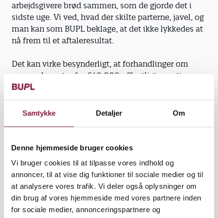
arbejdsgivere brød sammen, som de gjorde det i
sidste uge. Vi ved, hvad der skilte parterne, javel, og
man kan som BUPL beklage, at det ikke lykkedes at
nå frem til et aftaleresultat.
Det kan virke besynderligt, at forhandlinger om
overenskomster for 640.000 offentligt ansatte
byder på uenighed om, hvorvidt 0,7 procent af den
samlede lønfremgang skal være til forhandling
centralt eller lokalt. I penge og for den enkelte
Samtykke
Detaljer
Om
pædagog snakker vi her om et niveau, der svarer til
prisen på en biografbillet. Premierebiograf, ganske
vist, men alligevel
Denne hjemmeside bruger cookies
Vi bruger cookies til at tilpasse vores indhold og
annoncer, til at vise dig funktioner til sociale medier og til
at analysere vores trafik. Vi deler også oplysninger om
Det vækker til eftertanke om, hvorfor det dog er så
din brug af vores hjemmeside med vores partnere inden
vigtigt for arbejdsgiverne at få disse ekstra
for sociale medier, annonceringspartnere og
procentdele med ud til lokale forhandlinger, når de