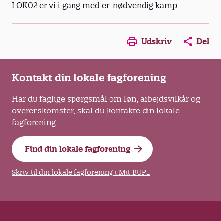
I OK02 er vi i gang med en nødvendig kamp.
Opens in a new window
Opens in a new win
Opens in a
Udskriv
Del
Kontakt din lokale fagforening
Har du faglige spørgsmål om løn, arbejdsvilkår og
overenskomster, skal du kontakte din lokale
fagforening.
Find din lokale fagforening
Skriv til din lokale fagforening i Mit BUPL