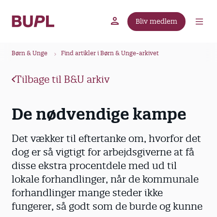
G
å
Bliv medlem
t
BUPL.dk
A-kassen
Lokal fagforening
i
B
l
Børn & Unge
Find artikler i Børn & Unge-arkivet
r
h
ø
o
Tilbage til B&U arkiv
v
d
e
k
De nødvendige kampe
d
r
i
u
n
Det vækker til eftertanke om, hvorfor det
m
d
dog er så vigtigt for arbejdsgiverne at få
m
h
disse ekstra procentdele med ud til
o
e
lokale forhandlinger, når de kommunale
l
forhandlinger mange steder ikke
d
fungerer, så godt som de burde og kunne