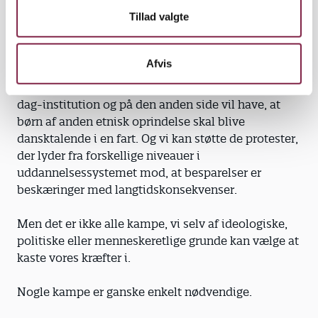
og med glæde - se store demonstrationer, hvor
Tillad valgte
tusinder vender sig mod den uværdighed, der nu
præger Danmarks officielle holdning til flygtninge
og indvandrere. Vi kan påpege regeringens mangel
Afvis
på sammenhængende tankegang, når man på den
ene side vil betale folk for ikke at sende deres barn i
dag-institution og på den anden side vil have, at
børn af anden etnisk oprindelse skal blive
dansktalende i en fart. Og vi kan støtte de protester,
der lyder fra forskellige niveauer i
uddannelsessystemet mod, at besparelser er
beskæringer med langtidskonsekvenser.
Men det er ikke alle kampe, vi selv af ideologiske,
politiske eller menneskeretlige grunde kan vælge at
kaste vores kræfter i.
Nogle kampe er ganske enkelt nødvendige.